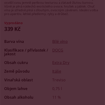
osvěží svou jemně perlivou texturou a zlatavě žlutou barvou.
Vůně je plná nádechů exotického ovoce, hrušek a jablek. Chuť
vína je středně plná s dlouhým, ovocným závěrem. Ideální volba
pro aperitiv, lehké předkrmy, ryby a drůbež.
Vyprodáno
339 Kč
Barva vína
Bílé víno
Klasifikace / přívlastek /
DOCG
jakost
Obsah cukru
Extra Dry
Země původu
Itálie
Vinařská oblast
Treviso
Objem lahve
0,75 l
Obsah alkoholu
11 %