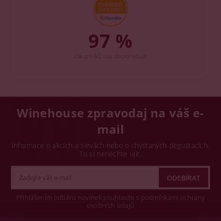
97 %
zákazníků nás doporučuje
Winehouse zpravodaj na váš e-
mail
Informace o akcích a slevách nebo o chystaných degustacích.
To si nenechte ujít.
Přihlášením odběru novinek souhlasíte s podmínkami ochrany
osobních údajů