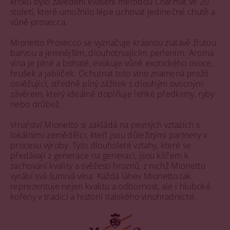
kroků bylo zavedení kvašení metodou Charmat ve 20.
století, které umožnilo lépe uchovat jedinečné chutě a
vůně prosecca.
Mionetto Prosecco se vyznačuje krásnou zlatavě žlutou
barvou a jemnějším, dlouhotrvajícím perlením. Aroma
vína je plné a bohaté, evokuje vůně exotického ovoce,
hrušek a jablíček. Ochutnat toto víno znamená prožít
osvěžující, středně plný zážitek s dlouhým ovocným
závěrem, který ideálně doplňuje lehké předkrmy, ryby
nebo drůbež.
Vinařství Mionetto si zakládá na pevných vztazích s
lokálními zemědělci, kteří jsou důležitými partnery v
procesu výroby. Tyto dlouholeté vztahy, které se
předávají z generace na generaci, jsou klíčem k
zachování kvality a svěžesti hroznů, z nichž Mionetto
vyrábí svá šumivá vína. Každá láhev Mionetto tak
reprezentuje nejen kvalitu a odbornost, ale i hluboké
kořeny v tradici a historii italského vinohradnictví.