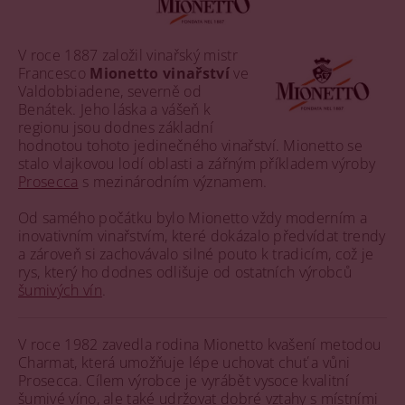
V roce 1887 založil vinařský mistr
Francesco
Mionetto vinařství
ve
Valdobbiadene, severně od
Benátek. Jeho láska a vášeň k
regionu jsou dodnes základní
hodnotou tohoto jedinečného vinařství. Mionetto se
stalo vlajkovou lodí oblasti a zářným příkladem výroby
Prosecca
s mezinárodním významem.
Od samého počátku bylo Mionetto vždy moderním a
inovativním vinařstvím, které dokázalo předvídat trendy
a zároveň si zachovávalo silné pouto k tradicím, což je
rys, který ho dodnes odlišuje od ostatních výrobců
šumivých vín
.
V roce 1982 zavedla rodina Mionetto kvašení metodou
Charmat, která umožňuje lépe uchovat chuť a vůni
Prosecca. Cílem výrobce je vyrábět vysoce kvalitní
šumivé víno, ale také udržovat dobré vztahy s místními