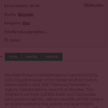
Hlídat cenu
Kód produktu
58140
Značka
Mionetto
Kategorie
Víno
Položka byla vyprodána...
Dotaz
POPIS
ZNAČKA
DISKUZE
Mionetto Prosecco Valdobbiadene Superiore DOCG
Extra Dry představuje vrchol italské vinařské tradice,
kterou založil v roce 1887 Francesco Mionetto v
regionu Valdobbiadene, severně od Benátek. Toto
vinařství si od svých počátků klade za cíl zachovávat
silné pouto k tradicím, zatímco neustále přináší inovace
ve výrobě šumivého vína. Jedním z průkopnických