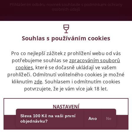
Přihlášením odběru novinek souhlasíte s podmínkami ochrany
osobních údajů
Wine concept s.r.o.
Souhlas s používáním cookies
Legislativa
Pro co nejlepší zážitek z prohlížení webu od vás
Zákaz prodeje alkoholických nápojů osobám
mladších 18 let.
potřebujeme souhlas se
zpracováním souborů
cookies
, které se dočasně ukládají ve vašem
prohlížeči. Odmítnutí volitelného cookies je možné
Naše služby
kliknutím
zde
. Souhlasem i odmítnutím cookies
potvrzujete, že je vám více jak 18 let.
Vše o nákupu
NASTAVENÍ
Sleva 100 Kč na vaši první
Ano
Ne
objednávku?
2017 - 2026 © winehouse.cz, všechna práva vyhrazena
SOUHLASÍM
Partneři
Vytvořil Shoptet