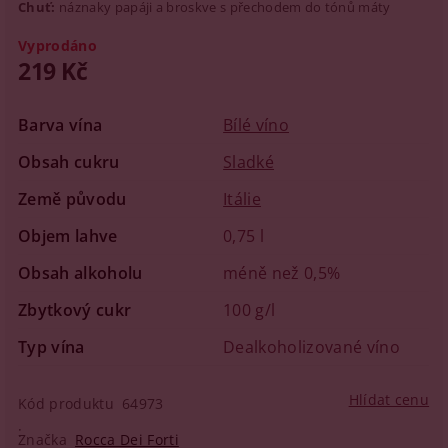
Chuť:
náznaky papáji a broskve s přechodem do tónů máty
Vyprodáno
219 Kč
Barva vína
Bílé víno
Obsah cukru
Sladké
Země původu
Itálie
Objem lahve
0,75 l
Obsah alkoholu
méně než 0,5%
Zbytkový cukr
100 g/l
Typ vína
Dealkoholizované víno
Hlídat cenu
Kód produktu
64973
Značka
Rocca Dei Forti