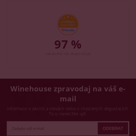
97 %
zákazníků nás doporučuje
Winehouse zpravodaj na váš e-
mail
Informace o akcích a slevách nebo o chystaných degustacích.
To si nenechte ujít.