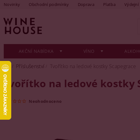
Novinky
Obchodní podmínky
Doprava
Platba
Výdejní
AKČNÍ NABÍDKA
VÍNO
ALKOH
Příslušenství
Tvořítko na ledové kostky Scapegrace
Tvořítko na ledové kostky
Neohodnoceno