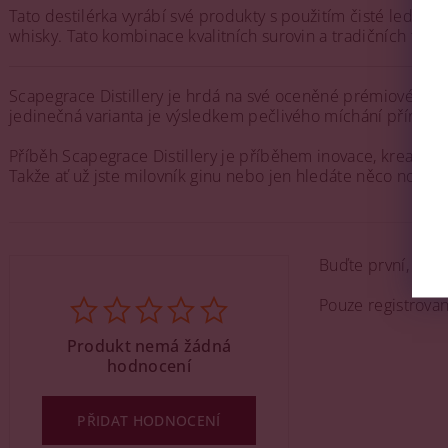
Tato destilérka vyrábí své produkty s použitím čisté ledovcov
whisky. Tato kombinace kvalitních surovin a tradičních tech
Scapegrace Distillery je hrdá na své oceněné prémiové giny 
jedinečná varianta je výsledkem pečlivého míchání přírodníc
Příběh Scapegrace Distillery je příběhem inovace, kreativity 
Takže ať už jste milovník ginu nebo jen hledáte něco nového
Buďte první, kdo 
Pouze registrova
Produkt nemá žádná
hodnocení
PŘIDAT HODNOCENÍ