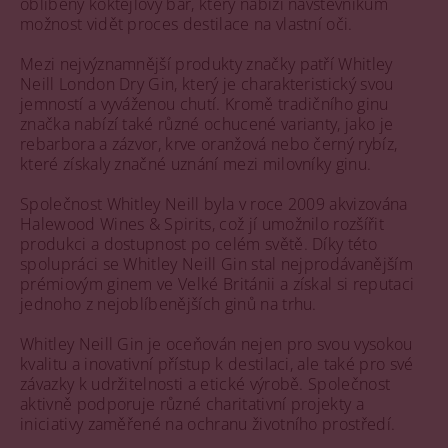
oblíbený koktejlový bar, který nabízí návštěvníkům
možnost vidět proces destilace na vlastní oči.
Mezi nejvýznamnější produkty značky patří Whitley
Neill London Dry Gin, který je charakteristický svou
jemností a vyváženou chutí. Kromě tradičního ginu
značka nabízí také různé ochucené varianty, jako je
rebarbora a zázvor, krve oranžová nebo černý rybíz,
které získaly značné uznání mezi milovníky ginu.
Společnost Whitley Neill byla v roce 2009 akvizována
Halewood Wines & Spirits, což jí umožnilo rozšířit
produkci a dostupnost po celém světě. Díky této
spolupráci se Whitley Neill Gin stal nejprodávanějším
prémiovým ginem ve Velké Británii a získal si reputaci
jednoho z nejoblíbenějších ginů na trhu.
Whitley Neill Gin je oceňován nejen pro svou vysokou
kvalitu a inovativní přístup k destilaci, ale také pro své
závazky k udržitelnosti a etické výrobě. Společnost
aktivně podporuje různé charitativní projekty a
iniciativy zaměřené na ochranu životního prostředí.