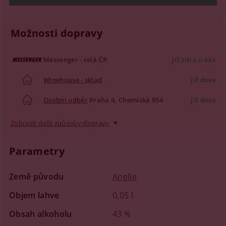
Možnosti dopravy
Messenger - celá ČR
již zítra u vás
Winehouse - sklad
již dnes
Osobní odběr
Praha 4, Chemická 954
již dnes
Zobrazit další způsoby dopravy
Parametry
Země původu
Anglie
Objem lahve
0,05 l
Obsah alkoholu
43 %