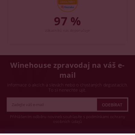
97 %
zákazníků nás doporučuje
Winehouse zpravodaj na váš e-
mail
Informace o akcích a slevách nebo o chystaných degustacích.
To si nenechte ujít.
Přihlášením odběru novinek souhlasíte s podmínkami ochrany
osobních údajů