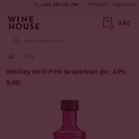
Přihlášení
Registrace
+420 730 150 750
0 Kč
0
Giny
Whitley Neill Pink Grapefruit gin, 43%,
0,05l