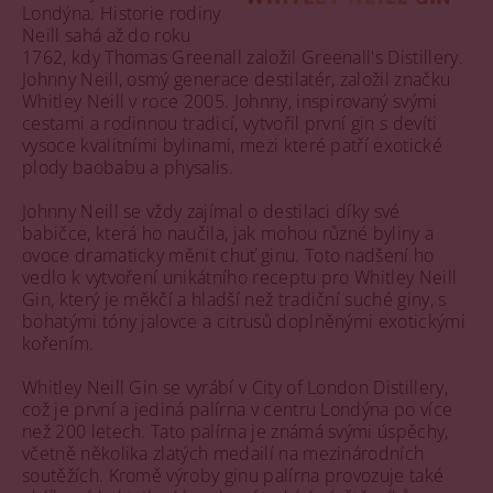
Londýna. Historie rodiny
Neill sahá až do roku
1762, kdy Thomas Greenall založil Greenall's Distillery.
Johnny Neill, osmý generace destilatér, založil značku
Whitley Neill v roce 2005. Johnny, inspirovaný svými
cestami a rodinnou tradicí, vytvořil první gin s devíti
vysoce kvalitními bylinami, mezi které patří exotické
plody baobabu a physalis.
Johnny Neill se vždy zajímal o destilaci díky své
babičce, která ho naučila, jak mohou různé byliny a
ovoce dramaticky měnit chuť ginu. Toto nadšení ho
vedlo k vytvoření unikátního receptu pro Whitley Neill
Gin, který je měkčí a hladší než tradiční suché giny, s
bohatými tóny jalovce a citrusů doplněnými exotickými
kořením.
Whitley Neill Gin se vyrábí v City of London Distillery,
což je první a jediná palírna v centru Londýna po více
než 200 letech. Tato palírna je známá svými úspěchy,
včetně několika zlatých medailí na mezinárodních
soutěžích. Kromě výroby ginu palírna provozuje také