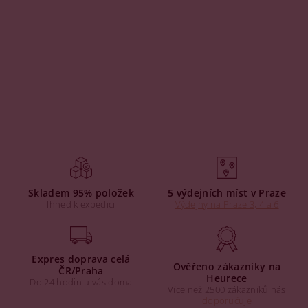
Skladem 95% položek
5 výdejních míst v Praze
Ihned k expedici
Výdejny na Praze 3, 4 a 6
Expres doprava celá
Ověřeno zákazníky na
ČR/Praha
Heurece
Do 24 hodin u vás doma
Více než 2500 zákazníků nás
doporučuje