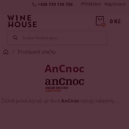
Přihlášení
Registrace
+420 730 150 750
0 Kč
0
Prodávané značky
AnCnoc
Žádné produkty od výrobce
AnCnoc
nebyly nalezeny....