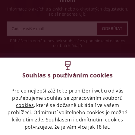
Informace o akcích a slevách nebo o chystaných degustacích.
To si nenechte ujít.
Přihlášením odběru novinek souhlasíte s podmínkami ochrany
osobních údajů
Wine concept s.r.o.
Souhlas s používáním cookies
Legislativa
Pro co nejlepší zážitek z prohlížení webu od vás
Zákaz prodeje alkoholických nápojů osobám
mladších 18 let.
potřebujeme souhlas se
zpracováním souborů
cookies
, které se dočasně ukládají ve vašem
prohlížeči. Odmítnutí volitelného cookies je možné
Naše služby
kliknutím
zde
. Souhlasem i odmítnutím cookies
potvrzujete, že je vám více jak 18 let.
Vše o nákupu