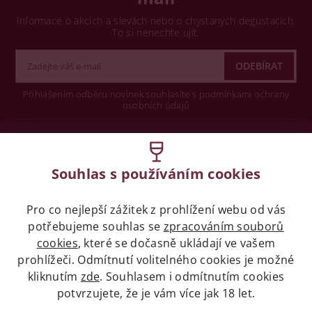
Informace o akcích a slevách nebo o chystaných degustacích.
To si nenechte ujít.
Přihlášením odběru novinek souhlasíte s podmínkami ochrany
osobních údajů
Wine concept s.r.o.
Souhlas s používáním cookies
Legislativa
Pro co nejlepší zážitek z prohlížení webu od vás
Zákaz prodeje alkoholických nápojů osobám
mladších 18 let.
potřebujeme souhlas se
zpracováním souborů
cookies
, které se dočasně ukládají ve vašem
prohlížeči. Odmítnutí volitelného cookies je možné
Naše služby
kliknutím
zde
. Souhlasem i odmítnutím cookies
potvrzujete, že je vám více jak 18 let.
Vše o nákupu