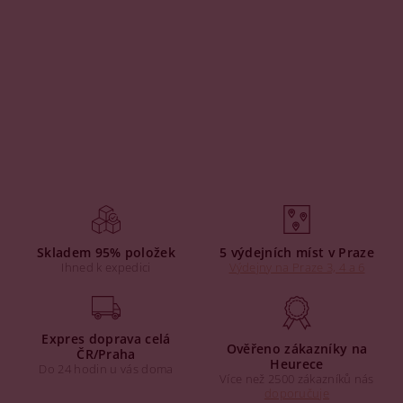
Skladem 95% položek
5 výdejních míst v Praze
Ihned k expedici
Výdejny na Praze 3, 4 a 6
Expres doprava celá
Ověřeno zákazníky na
ČR/Praha
Heurece
Do 24 hodin u vás doma
Více než 2500 zákazníků nás
doporučuje