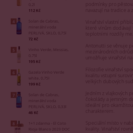
podmínky pro pěstování
0,2l
navazují na tradice a 
112 Kč
Solan de Cabras,
Vinařství vlastní přib
minerální voda
které vínům dodávají 
PERLIVÁ, SKLO, 0,75l
teplotními rozdíly me
72 Kč
Antonutti se věnuje pě
Vinho Verde, Messias,
mezinárodních odrůd 
0,75l
umožňuje vinařství nab
195 Kč
Filozofie vinařství sp
Gazela Vinho Verde
kvalitu vstupní surovi
white, 0,75l
velkých dubových sude
199 Kč
Jedním z vlajkových p
Solan de Cabras,
čokolády a jemným dot
minerální voda
ideální pro okamžitou
PERLIVÁ, SKLO, 0,33l
charakterem.
46 Kč
Speciální místo v nab
1+1 zdarma - El Coto
kvality. Vinařství rov
Rioja Blanco 2023 DOC