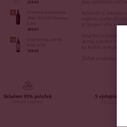
jsou výsledkem pečli
229 Kč
Primitivo di Manduria
Antonutti si zakládá n
2022, 365 DOP Reserva,
regionu a jeho přírod
0,75l
propojení vína s okoln
459 Kč
Vinařství si získalo v
Chardonnay, suché,
sbírají ocenění na pr
Krist, 0,75l
na kvalitu a neustáléh
109 Kč
Žádné produkty od v
Skladem 95% položek
5 výdejních mí
Ihned k expedici
Výdejny na Praz