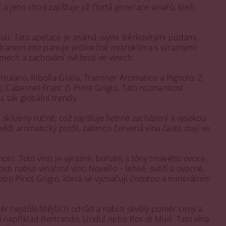
 jeho chod zajišťuje již čtvrtá generace vinařů, kteří
Friuli. Tato apelace je známá svými štěrkovitými půdami,
Jadranem zde panuje jedinečné mikroklima s výraznými
znech a zachování svěžesti ve vínech.
riulano, Ribolla Gialla, Traminer Aromatico a Pignolo. Z
Cabernet Franc či Pinot Grigio. Tato rozmanitost
, tak globální trendy.
 sklizeny ručně, což zajišťuje šetrné zacházení a vysokou
věží aromatický profil, zatímco červená vína často zrají ve
olo. Toto víno je výrazné, bohaté, s tóny tmavého ovoce,
 nabízí vinařství víno Novello – lehké, svěží a ovocné,
bo Pinot Grigio, která se vyznačují čistotou a minerálním
běr nejdůležitějších odrůd a nabízí skvělý poměr ceny a
jí například Bertrando, Lindul nebo Ros di Murì. Tato vína