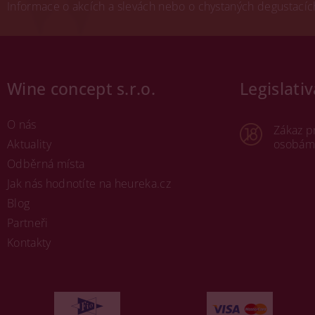
Informace o akcích a slevách nebo o chystaných degustacích.
Wine concept s.r.o.
Legislativ
O nás
Zákaz p
Aktuality
osobám 
Odběrná místa
Jak nás hodnotíte na heureka.cz
Blog
Partneři
Kontakty