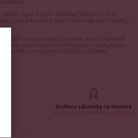
ouhověkost.
přírodě. Jejich filozofie reflektuje hlubokou úctu k
tivy, jako jsou květiny, slunce nebo voda, které vyjadřují
rhu. Jejich vína se vyvážejí do desítek zemí a pravidelně
ombinace rodinné tradice, technologické inovace, důrazu
l a zároveň zachoval jejich autentický charakter.
aha
Ověřeno zákazníky na Heurece
Více než 2500 zákazníků nás
doporučuje