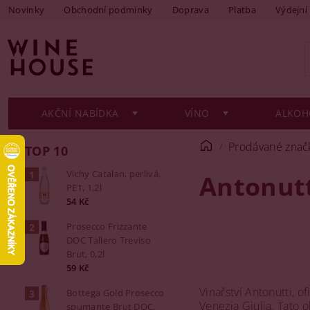
Novinky
Obchodní podmínky
Doprava
Platba
Výdejní
AKČNÍ NABÍDKA
VÍNO
ALKOH
Prodávané znač
TOP 10
Vichy Catalan, perlivá,
Antonut
PET, 1,2l
54 Kč
Prosecco Frizzante
DOC Tallero Treviso
Brut, 0,2l
59 Kč
Vinařství Antonutti, o
Bottega Gold Prosecco
Venezia Giulia. Tato 
spumante Brut DOC,