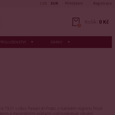
CZK
EUR
Přihlášení
Registrace
Košík:
0 Kč
0
PŘÍSLUŠENSTVÍ
DÁRKY
ce 1921 v obci Pasian di Prato, v italském regionu Friuli
matem a minerálními půdami, což poskytuje ideální