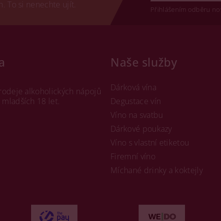
 To si nenechte ujít.
Přihlášením odběru no
a
Naše služby
Dárková vína
rodeje alkoholických nápojů
mladších 18 let.
Degustace vín
Víno na svatbu
Dárkové poukazy
Víno s vlastní etiketou
Firemní víno
Míchané drinky a koktejly