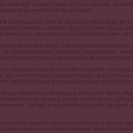
 vinné révy. Vinařství zůstává dodnes v rodinném vlastnictví a
zároveň sledují moderní trendy ve vinařství.
ližně 50 hektarů vinic, které se nacházejí v oblasti Grave del 
výraznou mineralitu a eleganci. Díky poloze mezi Alpami a 
zi dnem a nocí, což podporuje vývoj aromatických látek v hro
stování široké škály odrůd. K nejdůležitějším lokálním patří F
zde najdeme například Chardonnay, Sauvignon Blanc, Merlot, 
ízet bohaté portfolio vín, která odrážejí jak charakter regionu
očívá v kombinaci tradičních a moderních technik. Hrozny jsou
ny. Bílá vína fermentují v nerezových tancích, aby si uchovala s
ch, které jim dodávají strukturu a komplexní chuťové vrstvy.
roduktů vinařství je cuvée Poppóne, směs odrůd Merlot a Pign
ekem koření. Pro mladší publikum a méně formální příležitosti
 konzumaci. Nechybí ani elegantní bílá vína jako Sauvignon ne
ídce vinařství zaujímá řada Collevento 921, která zahrnuje vý
něž vyrábí prémiová vína z řady Le Selezioni, mezi nimiž vynika