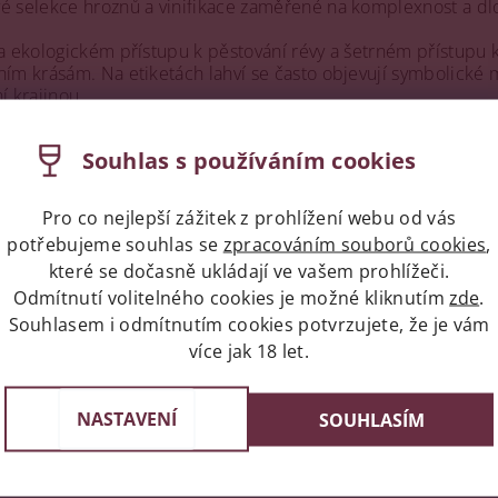
vé selekce hroznů a vinifikace zaměřené na komplexnost a dl
a ekologickém přístupu k pěstování révy a šetrném přístupu k 
ním krásám. Na etiketách lahví se často objevují symbolické mo
í krajinou.
ýznamné postavení nejen v rámci Itálie, ale i na mezinárodním t
Souhlas s používáním cookies
estižních vinařských soutěžích. Tento úspěch je výsledkem k
o hledání jedinečného stylu, který by vína z Antonutti odlišova
Pro co nejlepší zážitek z prohlížení webu od vás
ýrobce
Antonutti
nebyly nalezeny....
potřebujeme souhlas se
zpracováním souborů cookies
,
které se dočasně ukládají ve vašem prohlížeči.
Odmítnutí volitelného cookies je možné kliknutím
zde
.
Souhlasem i odmítnutím cookies potvrzujete, že je vám
více jak 18 let.
Expres doprava celá ČR/Pr
st v Praze
Do 24 hodin u vás doma
e 3, 4 a 6
NASTAVENÍ
SOUHLASÍM