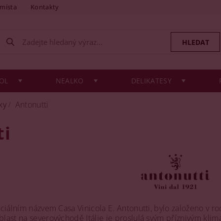
 místa
Kontakty
OL
NEALKO
DELIKATESY
ky
Antonutti
ti
ficiálním názvem Casa Vinicola E. Antonutti, bylo založeno v ro
oblast na severovýchodě Itálie je proslulá svým příznivým kli