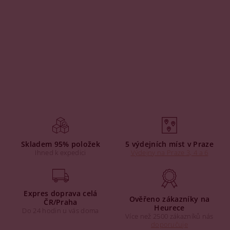
Skladem 95% položek
5 výdejních míst v Praze
Ihned k expedici
Výdejny na Praze 3, 4 a 6
Expres doprava celá
Ověřeno zákazníky na
ČR/Praha
Heurece
Do 24 hodin u vás doma
Více než 2500 zákazníků nás
doporučuje