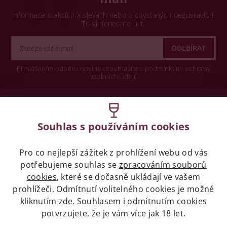
Informace o akcích a slevách nebo o chystaných degustacích.
To si nenechte ujít.
Přihlášením odběru novinek souhlasíte s podmínkami ochrany
osobních údajů
Wine concept s.r.o.
Souhlas s používáním cookies
Legislativa
Pro co nejlepší zážitek z prohlížení webu od vás
Zákaz prodeje alkoholických nápojů osobám
mladších 18 let.
potřebujeme souhlas se
zpracováním souborů
cookies
, které se dočasně ukládají ve vašem
prohlížeči. Odmítnutí volitelného cookies je možné
Naše služby
kliknutím
zde
. Souhlasem i odmítnutím cookies
potvrzujete, že je vám více jak 18 let.
Vše o nákupu