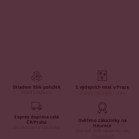
Skladem 95% položek
5 výdejních míst v Praze
Ihned k expedici
Výdejny na Praze 3, 4 a 6
Expres doprava celá
Ověřeno zákazníky na
ČR/Praha
Heurece
Do 24 hodin u vás doma
Více než 2500 zákazníků nás
doporučuje