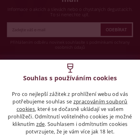
Informace o akcích a slevách nebo o chystaných degustacích.
To si nenechte ujít.
Přihlášením odběru novinek souhlasíte s podmínkami ochrany
osobních údajů
Wine concept s.r.o.
Souhlas s používáním cookies
Legislativa
Pro co nejlepší zážitek z prohlížení webu od vás
Zákaz prodeje alkoholických nápojů osobám
mladších 18 let.
potřebujeme souhlas se
zpracováním souborů
cookies
, které se dočasně ukládají ve vašem
prohlížeči. Odmítnutí volitelného cookies je možné
Naše služby
kliknutím
zde
. Souhlasem i odmítnutím cookies
potvrzujete, že je vám více jak 18 let.
Vše o nákupu