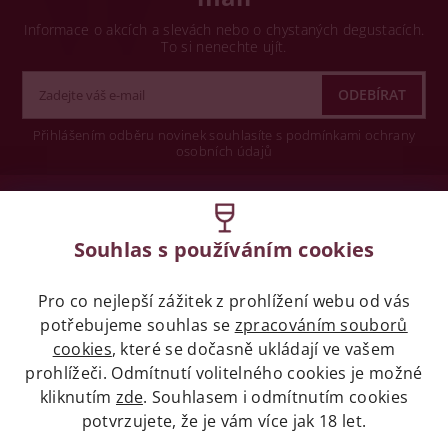
Informace o akcích a slevách nebo o chystaných degustacích.
To si nenechte ujít.
Přihlášením odběru novinek souhlasíte s podmínkami ochrany
osobních údajů
Wine concept s.r.o.
Souhlas s používáním cookies
Legislativa
Pro co nejlepší zážitek z prohlížení webu od vás
Zákaz prodeje alkoholických nápojů osobám
mladších 18 let.
potřebujeme souhlas se
zpracováním souborů
cookies
, které se dočasně ukládají ve vašem
prohlížeči. Odmítnutí volitelného cookies je možné
Naše služby
kliknutím
zde
. Souhlasem i odmítnutím cookies
potvrzujete, že je vám více jak 18 let.
Vše o nákupu