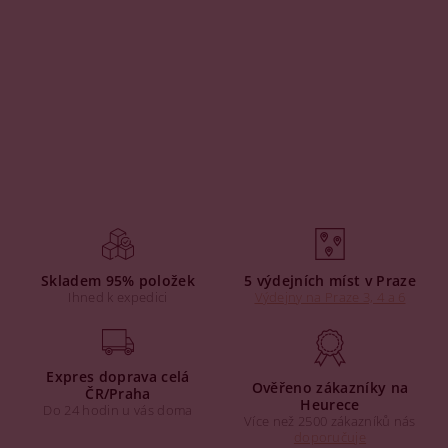
Skladem 95% položek
5 výdejních míst v Praze
Ihned k expedici
Výdejny na Praze 3, 4 a 6
Expres doprava celá
Ověřeno zákazníky na
ČR/Praha
Heurece
Do 24 hodin u vás doma
Více než 2500 zákazníků nás
doporučuje