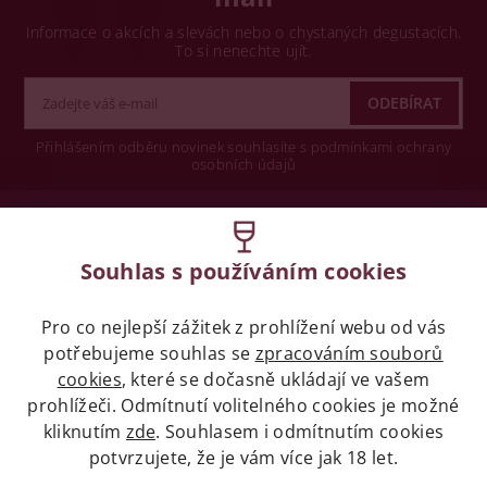
Informace o akcích a slevách nebo o chystaných degustacích.
To si nenechte ujít.
Přihlášením odběru novinek souhlasíte s podmínkami ochrany
osobních údajů
Wine concept s.r.o.
Souhlas s používáním cookies
Legislativa
Pro co nejlepší zážitek z prohlížení webu od vás
Zákaz prodeje alkoholických nápojů osobám
mladších 18 let.
potřebujeme souhlas se
zpracováním souborů
cookies
, které se dočasně ukládají ve vašem
prohlížeči. Odmítnutí volitelného cookies je možné
Naše služby
kliknutím
zde
. Souhlasem i odmítnutím cookies
potvrzujete, že je vám více jak 18 let.
Vše o nákupu