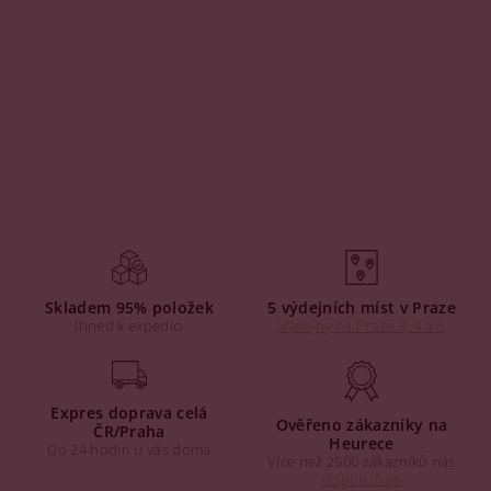
Skladem 95% položek
5 výdejních míst v Praze
Ihned k expedici
Výdejny na Praze 3, 4 a 6
Expres doprava celá
Ověřeno zákazníky na
ČR/Praha
Heurece
Do 24 hodin u vás doma
Více než 2500 zákazníků nás
doporučuje