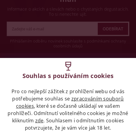
Informace o akcích a slevách nebo o chystaných degustacích.
To si nenechte ujít.
Přihlášením odběru novinek souhlasíte s podmínkami ochrany
osobních údajů
Wine concept s.r.o.
Souhlas s používáním cookies
Legislativa
Pro co nejlepší zážitek z prohlížení webu od vás
Zákaz prodeje alkoholických nápojů osobám
mladších 18 let.
potřebujeme souhlas se
zpracováním souborů
cookies
, které se dočasně ukládají ve vašem
prohlížeči. Odmítnutí volitelného cookies je možné
Naše služby
kliknutím
zde
. Souhlasem i odmítnutím cookies
potvrzujete, že je vám více jak 18 let.
Vše o nákupu