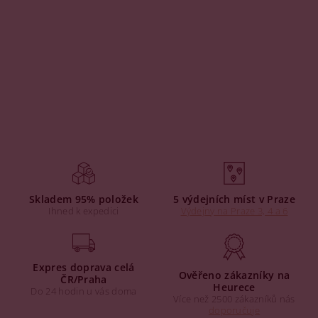
Skladem 95% položek
5 výdejních míst v Praze
Ihned k expedici
Výdejny na Praze 3, 4 a 6
Expres doprava celá
Ověřeno zákazníky na
ČR/Praha
Heurece
Do 24 hodin u vás doma
Více než 2500 zákazníků nás
doporučuje