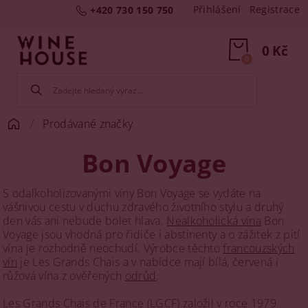
Přihlášení
Registrace
+420 730 150 750
0 Kč
0
Prodávané značky
Bon Voyage
S odalkoholizovanými víny Bon Voyage se vydáte na
vášnivou cestu v duchu zdravého životního stylu a druhý
den vás ani nebude bolet hlava.
Nealkoholická vína
Bon
Voyage jsou vhodná pro řidiče i abstinenty a o zážitek z pití
vína je rozhodně neochudí. Výrobce těchto
francouzských
vín
je Les Grands Chais a v nabídce mají bílá, červená i
růžová vína z ověřených
odrůd
.
Les Grands Chais de France (LGCF) založil v roce 1979