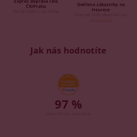
Expres doprava celá
Ověřeno zákazníky na
ČR/Praha
Heurece
Do 24 hodin u vás doma
Více než 2500 zákazníků nás
doporučuje
Jak nás hodnotíte
97 %
zákazníků nás doporučuje