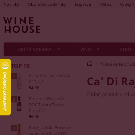
Novinky
Obchodní podmínky
Doprava
Platba
Výdejní
AKČNÍ NABÍDKA
VÍNO
ALKOH
Prodávané znač
TOP 10
Vichy Catalan, perlivá,
Ca' Di Ra
PET, 1,2l
54 Kč
Žádné produkty od v
Prosecco Frizzante
DOC Tallero Treviso
Brut, 0,2l
59 Kč
Bottega Gold Prosecco
spumante Brut DOC,