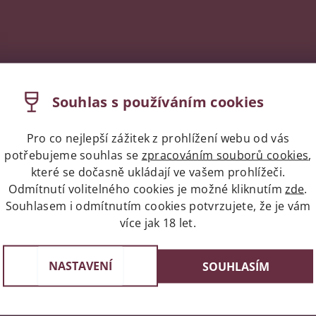
Souhlas s používáním cookies
Pro co nejlepší zážitek z prohlížení webu od vás
potřebujeme souhlas se
zpracováním souborů cookies
,
které se dočasně ukládají ve vašem prohlížeči.
Odmítnutí volitelného cookies je možné kliknutím
zde
.
Souhlasem i odmítnutím cookies potvrzujete, že je vám
více jak 18 let.
Expres doprava celá ČR/Pr
st v Praze
Do 24 hodin u vás doma
e 3, 4 a 6
NASTAVENÍ
SOUHLASÍM