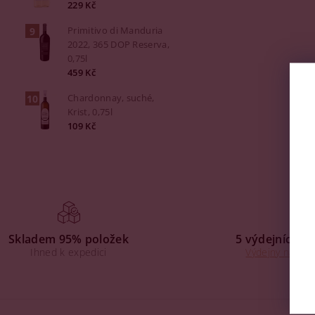
229 Kč
Primitivo di Manduria
2022, 365 DOP Reserva,
0,75l
459 Kč
Chardonnay, suché,
Krist, 0,75l
109 Kč
Skladem 95% položek
5 výdejních mí
Ihned k expedici
Výdejny na Praz