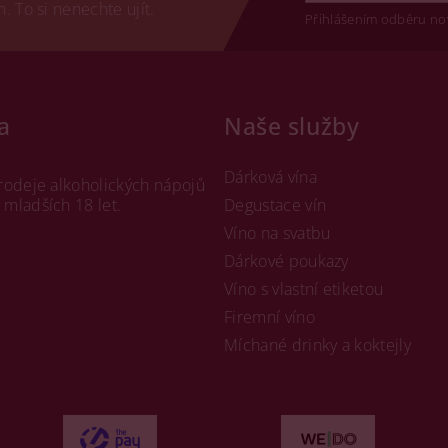
 To si nenechte ujít.
Přihlášením odběru no
a
Naše služby
Dárková vína
rodeje alkoholických nápojů
mladších 18 let.
Degustace vín
Víno na svatbu
Dárkové poukazy
Víno s vlastní etiketou
Firemní víno
Míchané drinky a koktejly