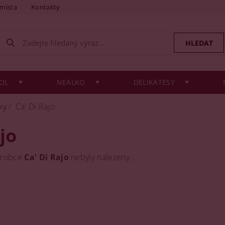
 místa
Kontakty
OL
NEALKO
DELIKATESY
ky
Ca' Di Rajo
jo
ýrobce
Ca' Di Rajo
nebyly nalezeny....