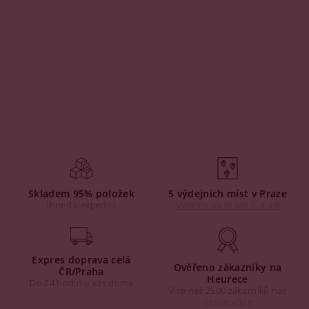
Skladem 95% položek
5 výdejních míst v Praze
Ihned k expedici
Výdejny na Praze 3, 4 a 6
Expres doprava celá
Ověřeno zákazníky na
ČR/Praha
Heurece
Do 24 hodin u vás doma
Více než 2500 zákazníků nás
doporučuje