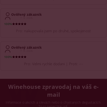
Ověřený zákazník
7. 8. 2026
100%
Pro: nakupovala jsem po druhé, spokojenost
Ověřený zákazník
7. 8. 2026
100%
Pro: Velmi rychle dodani | Proti: ---
Winehouse zpravodaj na váš e-
mail
Informace o akcích a slevách nebo o chystaných degustacích.
To si nenechte ujít.