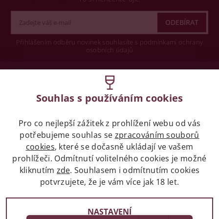
Přihlášením odběru novinek souhlasíte s podmínkami ochrany
osobních údajů
Wine concept s.r.o.
Souhlas s používáním cookies
Legislativa
Pro co nejlepší zážitek z prohlížení webu od vás
Zákaz prodeje alkoholických nápojů osobám
mladších 18 let.
potřebujeme souhlas se
zpracováním souborů
cookies
, které se dočasně ukládají ve vašem
prohlížeči. Odmítnutí volitelného cookies je možné
Naše služby
kliknutím
zde
. Souhlasem i odmítnutím cookies
potvrzujete, že je vám více jak 18 let.
Vše o nákupu
NASTAVENÍ