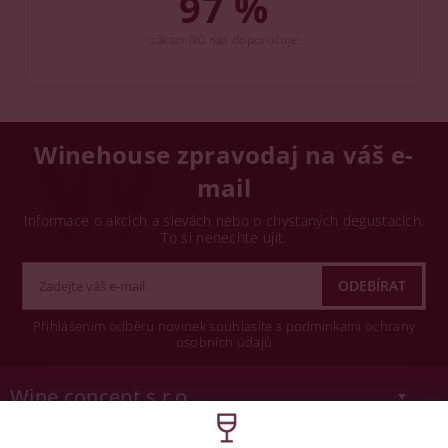
97 %
zákazníků nás doporučuje
Winehouse zpravodaj na váš e-
mail
Informace o akcích a slevách nebo o chystaných degustacích.
To si nenechte ujít.
Přihlášením odběru novinek souhlasíte s podmínkami ochrany
osobních údajů
Wine concept s.r.o.