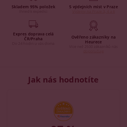
Skladem 95% položek
5 výdejních míst v Praze
Ihned k expedici
Výdejny na Praze 3, 4 a 6
Expres doprava celá
Ověřeno zákazníky na
ČR/Praha
Heurece
Do 24 hodin u vás doma
Více než 2500 zákazníků nás
doporučuje
Jak nás hodnotíte