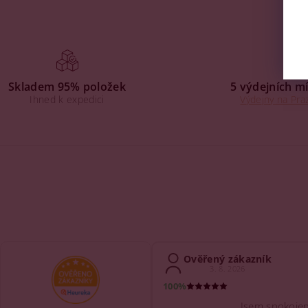
Skladem 95% položek
5 výdejních mí
Ihned k expedici
Výdejny na Praz
Ověřený zákazník
3. 8. 2026
100%
Jsem spokojen