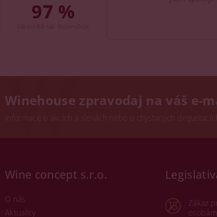
97 %
zákazníků nás doporučuje
Winehouse zpravodaj na váš e-m
Informace o akcích a slevách nebo o chystaných degustacích.
Wine concept s.r.o.
Legislativ
O nás
Zákaz p
Aktuality
osobám 