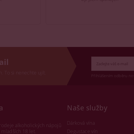
ail
 To si nenechte ujít.
Přihlášením odběru no
a
Naše služby
Dárková vína
rodeje alkoholických nápojů
mladších 18 let.
Degustace vín