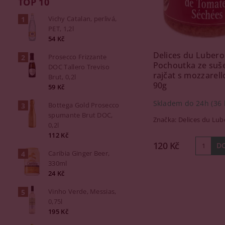
TOP 10
Vichy Catalan, perlivá,
PET, 1,2l
54 Kč
Delices du Luber
Prosecco Frizzante
Pochoutka ze suš
DOC Tallero Treviso
rajčat s mozzarell
Brut, 0,2l
90g
59 Kč
Skladem do 24h
(36 
Bottega Gold Prosecco
spumante Brut DOC,
Značka:
Delices du Lu
0,2l
112 Kč
120 Kč
Caribia Ginger Beer,
330ml
24 Kč
Vinho Verde, Messias,
0,75l
195 Kč