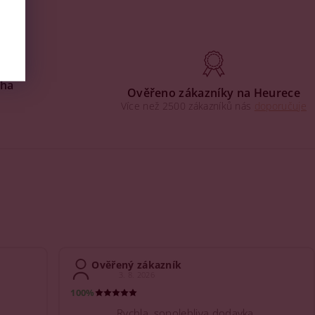
aha
Ověřeno zákazníky na Heurece
Více než 2500 zákazníků nás
doporučuje
Ověřený zákazník
3. 8. 2026
100%
Rychla, sopolehliva dodavka.