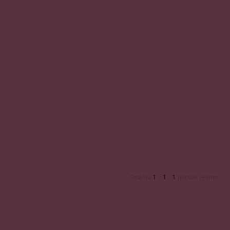
1
1
1
Stránka
z
-
položek celkem