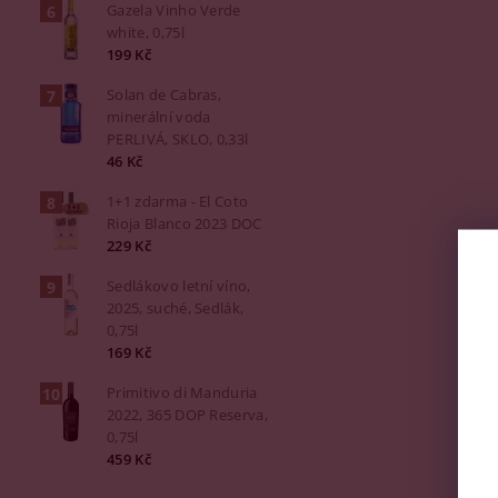
Gazela Vinho Verde
white, 0,75l
199 Kč
Solan de Cabras,
minerální voda
PERLIVÁ, SKLO, 0,33l
46 Kč
1+1 zdarma - El Coto
Rioja Blanco 2023 DOC
229 Kč
Sedlákovo letní víno,
2025, suché, Sedlák,
0,75l
169 Kč
Primitivo di Manduria
2022, 365 DOP Reserva,
0,75l
459 Kč