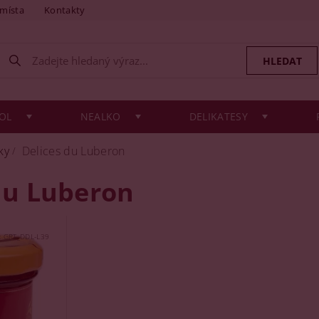
 místa
Kontakty
OL
NEALKO
DELIKATESY
ky
Delices du Luberon
du Luberon
:
GRT_DDL-L39