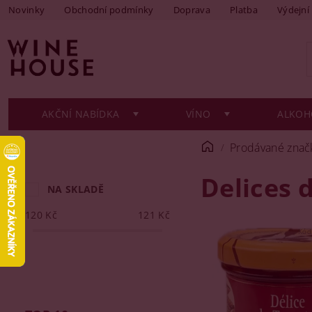
Novinky
Obchodní podmínky
Doprava
Platba
Výdejní
AKČNÍ NABÍDKA
VÍNO
ALKOH
Prodávané znač
Delices 
NA SKLADĚ
120
Kč
121
Kč
Kód