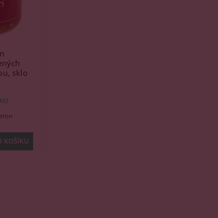
on
ených
ou, sklo
ks)
beron