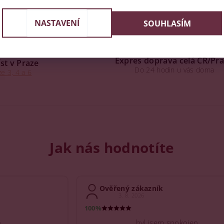
NASTAVENÍ
SOUHLASÍM
Expres doprava celá ČR/Pr
st v Praze
Do 24 hodin u vás doma
e 3, 4 a 6
Jak nás hodnotíte
Ověřený zákazník
3. 8. 2026
100%
.
byl jsem spokojen