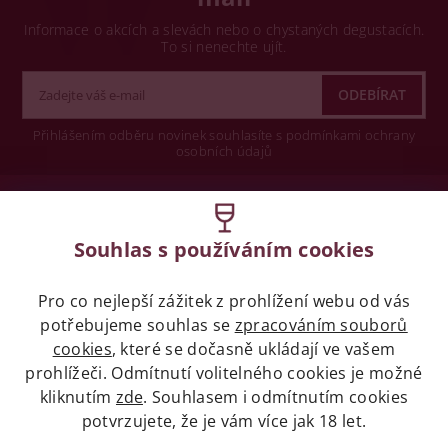
Informace o akcích a slevách nebo o chystaných degustacích.
To si nenechte ujít.
Přihlášením odběru novinek souhlasíte s podmínkami ochrany
osobních údajů
Wine concept s.r.o.
Souhlas s používáním cookies
Legislativa
Pro co nejlepší zážitek z prohlížení webu od vás
Zákaz prodeje alkoholických nápojů osobám
mladších 18 let.
potřebujeme souhlas se
zpracováním souborů
cookies
, které se dočasně ukládají ve vašem
prohlížeči. Odmítnutí volitelného cookies je možné
Naše služby
kliknutím
zde
. Souhlasem i odmítnutím cookies
potvrzujete, že je vám více jak 18 let.
Vše o nákupu