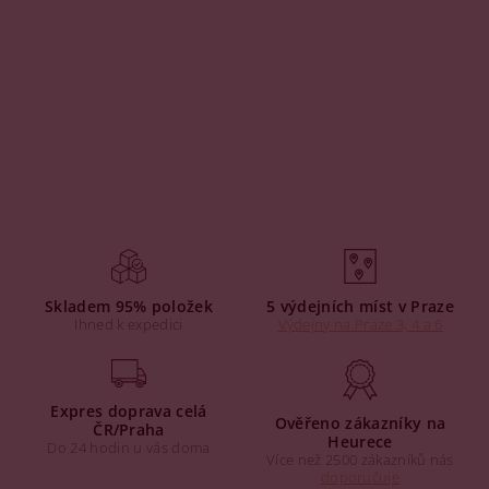
Skladem 95% položek
5 výdejních míst v Praze
Ihned k expedici
Výdejny na Praze 3, 4 a 6
Expres doprava celá
Ověřeno zákazníky na
ČR/Praha
Heurece
Do 24 hodin u vás doma
Více než 2500 zákazníků nás
doporučuje