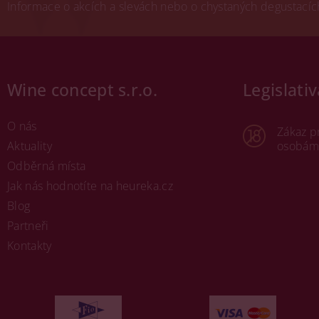
Informace o akcích a slevách nebo o chystaných degustacích.
Wine concept s.r.o.
Legislativ
O nás
Zákaz p
Aktuality
osobám 
Odběrná místa
Jak nás hodnotíte na heureka.cz
Blog
Partneři
Kontakty