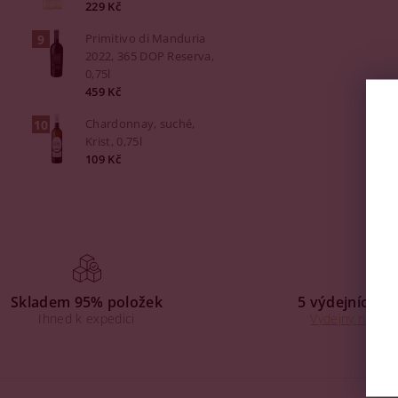
229 Kč
Primitivo di Manduria
2022, 365 DOP Reserva,
0,75l
459 Kč
Chardonnay, suché,
Krist, 0,75l
109 Kč
Skladem 95% položek
5 výdejních mí
Ihned k expedici
Výdejny na Praz