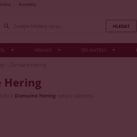
 místa
Kontakty
OL
NEALKO
DELIKATESY
ky
Domaine Hering
 Hering
ýrobce
Domaine Hering
nebyly nalezeny....