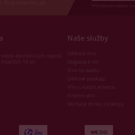
 To si nenechte ujít.
Přihlášením odběru no
a
Naše služby
Dárková vína
rodeje alkoholických nápojů
mladších 18 let.
Degustace vín
Víno na svatbu
Dárkové poukazy
Víno s vlastní etiketou
Firemní víno
Míchané drinky a koktejly