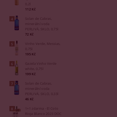
0,2l
112 Kč
Solan de Cabras,
minerální voda
PERLIVÁ, SKLO, 0,75l
72 Kč
Vinho Verde, Messias,
0,75l
195 Kč
Gazela Vinho Verde
white, 0,75l
199 Kč
Solan de Cabras,
minerální voda
PERLIVÁ, SKLO, 0,33l
46 Kč
1+1 zdarma - El Coto
Rioja Blanco 2023 DOC