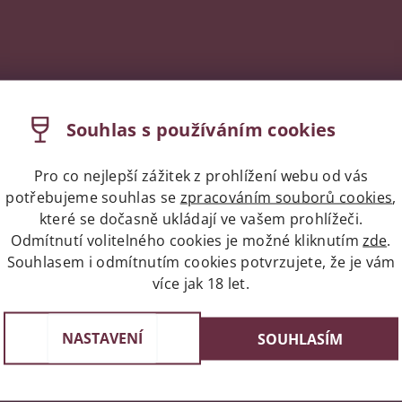
Souhlas s používáním cookies
Pro co nejlepší zážitek z prohlížení webu od vás
potřebujeme souhlas se
zpracováním souborů cookies
,
které se dočasně ukládají ve vašem prohlížeči.
Odmítnutí volitelného cookies je možné kliknutím
zde
.
Souhlasem i odmítnutím cookies potvrzujete, že je vám
více jak 18 let.
Expres doprava celá ČR/Pr
st v Praze
Do 24 hodin u vás doma
e 3, 4 a 6
NASTAVENÍ
SOUHLASÍM