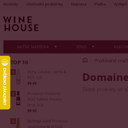
Novinky
Obchodní podmínky
Doprava
Platba
Výdejní
AKČNÍ NABÍDKA
VÍNO
ALKOH
Prodávané znač
TOP 10
Vichy Catalan, perlivá,
Domaine
PET, 1,2l
54 Kč
Žádné produkty od v
Prosecco Frizzante
DOC Tallero Treviso
Brut, 0,2l
59 Kč
Bottega Gold Prosecco
spumante Brut DOC,