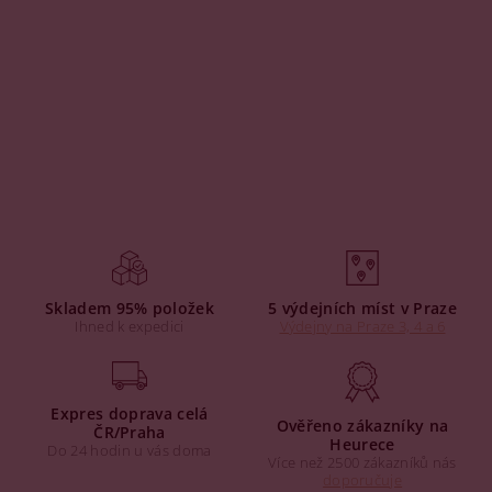
Skladem 95% položek
5 výdejních míst v Praze
Ihned k expedici
Výdejny na Praze 3, 4 a 6
Expres doprava celá
Ověřeno zákazníky na
ČR/Praha
Heurece
Do 24 hodin u vás doma
Více než 2500 zákazníků nás
doporučuje