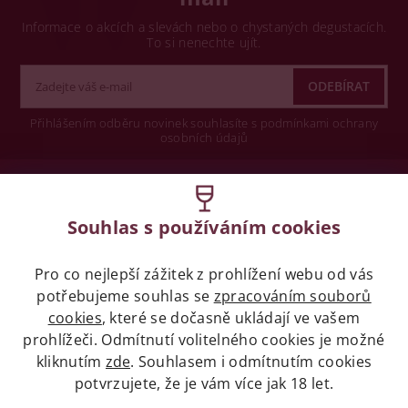
Informace o akcích a slevách nebo o chystaných degustacích.
To si nenechte ujít.
Přihlášením odběru novinek souhlasíte s podmínkami ochrany
osobních údajů
Wine concept s.r.o.
Souhlas s používáním cookies
Legislativa
Pro co nejlepší zážitek z prohlížení webu od vás
Zákaz prodeje alkoholických nápojů osobám
mladších 18 let.
potřebujeme souhlas se
zpracováním souborů
cookies
, které se dočasně ukládají ve vašem
prohlížeči. Odmítnutí volitelného cookies je možné
Naše služby
kliknutím
zde
. Souhlasem i odmítnutím cookies
potvrzujete, že je vám více jak 18 let.
Vše o nákupu