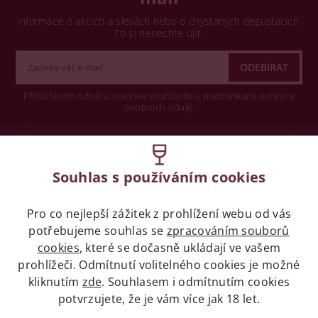
Informace o akcích a slevách nebo o chystaných degustacích.
To si nenechte ujít.
Přihlášením odběru novinek souhlasíte s podmínkami ochrany
osobních údajů
Wine concept s.r.o.
Souhlas s používáním cookies
Legislativa
Pro co nejlepší zážitek z prohlížení webu od vás
Zákaz prodeje alkoholických nápojů osobám
mladších 18 let.
potřebujeme souhlas se
zpracováním souborů
cookies
, které se dočasně ukládají ve vašem
prohlížeči. Odmítnutí volitelného cookies je možné
Naše služby
kliknutím
zde
. Souhlasem i odmítnutím cookies
potvrzujete, že je vám více jak 18 let.
Vše o nákupu