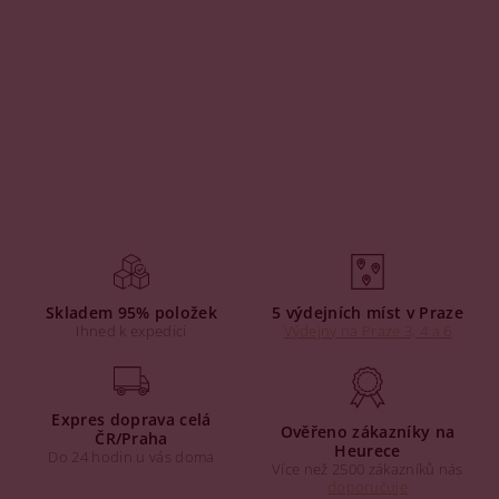
Skladem 95% položek
5 výdejních míst v Praze
Ihned k expedici
Výdejny na Praze 3, 4 a 6
Expres doprava celá
Ověřeno zákazníky na
ČR/Praha
Heurece
Do 24 hodin u vás doma
Více než 2500 zákazníků nás
doporučuje