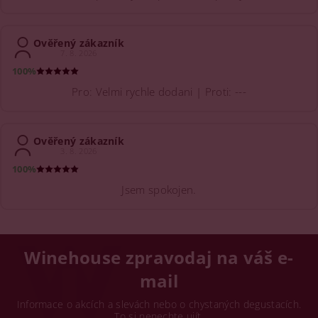
Ověřený zákazník
7. 8. 2026
100%
Pro: Velmi rychle dodani | Proti: ---
Ověřený zákazník
3. 8. 2026
100%
Jsem spokojen.
Winehouse zpravodaj na váš e-
mail
Informace o akcích a slevách nebo o chystaných degustacích.
To si nenechte ujít.