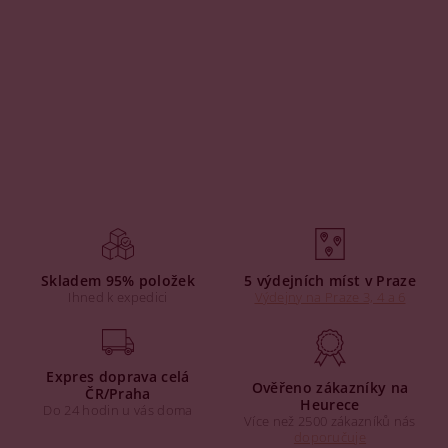
Skladem 95% položek
5 výdejních míst v Praze
Ihned k expedici
Výdejny na Praze 3, 4 a 6
Expres doprava celá
Ověřeno zákazníky na
ČR/Praha
Heurece
Do 24 hodin u vás doma
Více než 2500 zákazníků nás
doporučuje