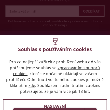
Přihlášením odběru novinek souhlasíte s podmínkami ochrany
osobních údajů
Wine concept s.r.o.
Souhlas s používáním cookies
Legislativa
Pro co nejlepší zážitek z prohlížení webu od vás
Zákaz prodeje alkoholických nápojů osobám
mladších 18 let.
potřebujeme souhlas se
zpracováním souborů
cookies
, které se dočasně ukládají ve vašem
prohlížeči. Odmítnutí volitelného cookies je možné
Naše služby
kliknutím
zde
. Souhlasem i odmítnutím cookies
potvrzujete, že je vám více jak 18 let.
Vše o nákupu
NASTAVENÍ