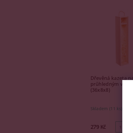
Dřevěná kazeta na
průhledným víke
(36x8x8)
Skladem
(11 ks)
279 Kč