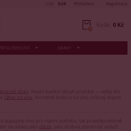
CZK
EUR
Přihlášení
Registrace
Košík:
0 Kč
0
PŘÍSLUŠENSTVÍ
DÁRKY
ápojové obaly
. Nejen kvalitní obsah prodává — velký vliv
tné
láhve od vína
. Nicméně krabice na víno celkový dojem
d si kupujete víno pro vlastní potřebu, tak pravděpodobně
ete na oslavu jako
dárek
. Jako drobná pozornost vystačí