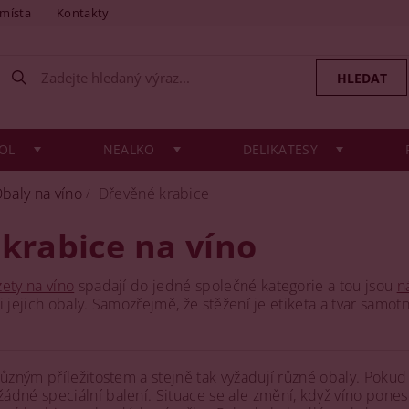
 místa
Kontakty
OL
NEALKO
DELIKATESY
baly na víno
Dřevěné krabice
krabice na víno
zety na víno
spadají do jedné společné kategorie a tou jsou
n
í i jejich obaly. Samozřejmě, že stěžení je etiketa a tvar samo
různým příležitostem a stejně tak vyžadují různé obaly. Poku
dné speciální balení. Situace se ale změní, když víno pones