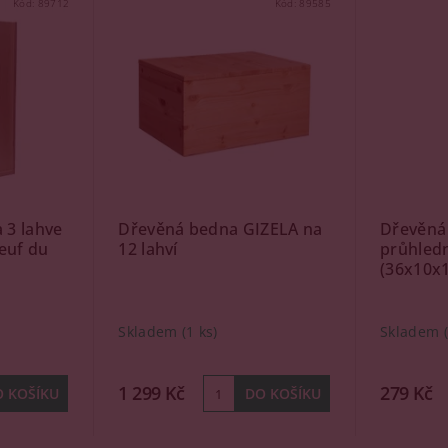
Kód:
89712
Kód:
89585
 3 lahve
Dřevěná bedna GIZELA na
Dřevěná 
euf du
12 lahví
průhled
(36x10x
Skladem
(1 ks)
Skladem
1 299 Kč
279 Kč