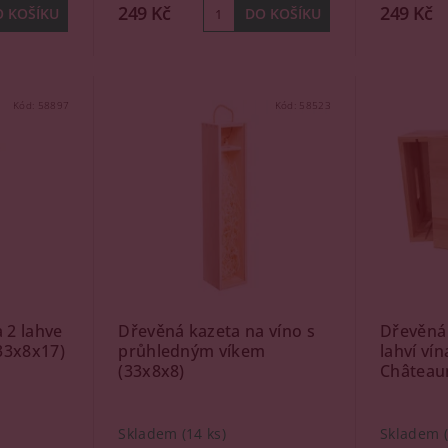
249 Kč
249 Kč
Kód:
58897
Kód:
58523
 2 lahve
Dřevěná kazeta na víno s
Dřevěná 
(33x8x17)
průhledným víkem
lahví ví
(33x8x8)
Château
Skladem
(14 ks)
Skladem