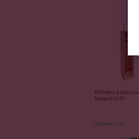
Dřevěná kazeta na
letopočet 50
Skladem
(1 ks)