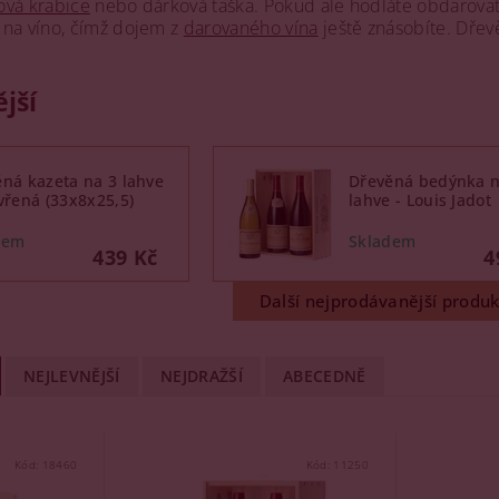
ová krabice
nebo dárková taška. Pokud ale hodláte obdarov
 na víno, čímž dojem z
darovaného vína
ještě znásobíte. Dřev
jší
ná kazeta na 3 lahve
Dřevěná bedýnka n
vřená (33x8x25,5)
lahve - Louis Jadot
439 Kč
4
Další nejprodávanější produk
NEJLEVNĚJŠÍ
NEJDRAŽŠÍ
ABECEDNĚ
Kód:
18460
Kód:
11250