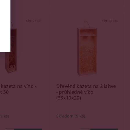
Kód:
74101
Kód:
58898
kazeta na víno -
Dřevěná kazeta na 2 lahve
t 30
- průhledné víko
(33x10x20)
(1 ks)
Skladem
(9 ks)