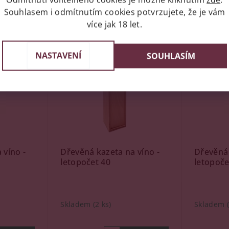
Souhlasem i odmítnutím cookies potvrzujete, že je vám
více jak 18 let.
Kód:
74103
Kód:
74102
NASTAVENÍ
SOUHLASÍM
 víno -
Dřevěná kazeta na víno -
Dřevěná 
letopočet 40
letopoče
Skladem
(2 ks)
Skladem