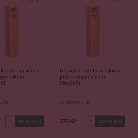
Kód:
84035
Kód:
84031
kazeta na víno s
Dřevěná kazeta na víno s
ným víkem
průhledným víkem
10)
(36x9x9)
(2 ks)
Skladem
(5 ks)
279 Kč