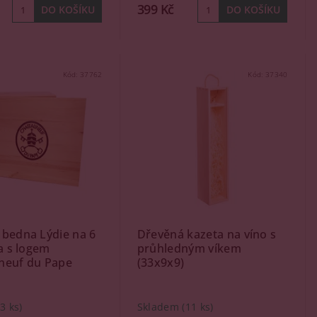
399 Kč
Kód:
37762
Kód:
37340
bedna Lýdie na 6
Dřevěná kazeta na víno s
na s logem
průhledným víkem
neuf du Pape
(33x9x9)
(3 ks)
Skladem
(11 ks)