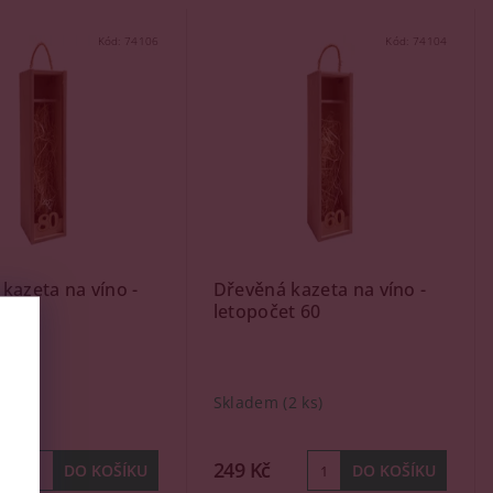
Kód:
74106
Kód:
74104
kazeta na víno -
Dřevěná kazeta na víno -
t 80
letopočet 60
(1 ks)
Skladem
(2 ks)
249 Kč