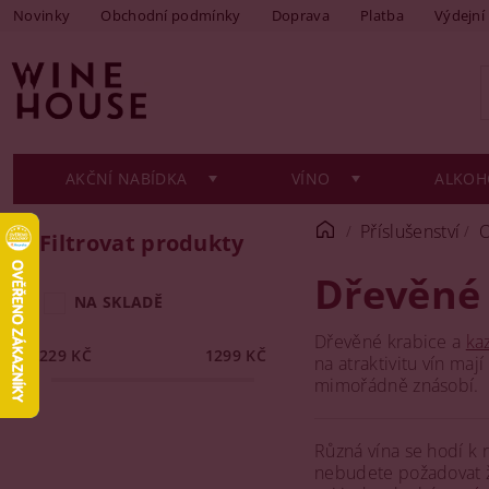
Novinky
Obchodní podmínky
Doprava
Platba
Výdejní
AKČNÍ NABÍDKA
VÍNO
ALKOH
Příslušenství
O
Filtrovat produkty
Dřevěné 
NA SKLADĚ
Dřevěné krabice a
ka
229
KČ
1299
KČ
na atraktivitu vín maj
mimořádně znásobí.
Různá vína se hodí k 
nebudete požadovat žá