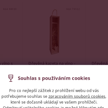
Kód:
84030
Kód:
74122
 víno s
Dřevěná kazeta na víno -
Dřevěná 
m
SRDCE
letopoče
Souhlas s používáním cookies
Skladem
(2 ks)
Skladem
Pro co nejlepší zážitek z prohlížení webu od vás
potřebujeme souhlas se
zpracováním souborů cookies
,
které se dočasně ukládají ve vašem prohlížeči.
229 Kč
249 Kč
Odmítnutí volitelného cookies je možné kliknutím
zde
.