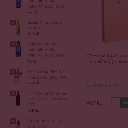
minerální voda
PERLIVÁ, SKLO, 0,75l
72 Kč
Gazela Vinho Verde
white, 0,75l
199 Kč
Solan de Cabras,
minerální voda
Dřevěná kazeta na
PERLIVÁ, SKLO, 0,33l
- uzavřená (33x8x
46 Kč
1+1 zdarma - El Coto
Rioja Blanco 2023 DOC
229 Kč
Skladem
(38 ks)
Primitivo di Manduria
2022, 365 DOP Reserva,
439 Kč
0,75l
459 Kč
Chardonnay, suché,
Krist, 0,75l