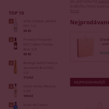
asi jednoduchá
papír
krabičku nebo kazetu
firmy
.
TOP 10
Nejprodávaně
Vichy Catalan, perlivá,
PET, 1,2l
54 Kč
Prosecco Frizzante
Dřevě
- uza
DOC Tallero Treviso
Brut, 0,2l
59 Kč
Bottega Gold Prosecco
spumante Brut DOC,
0,2l
112 Kč
NEJPRODÁVANĚJŠÍ
Vinho Verde, Messias,
0,75l
195 Kč
Solan de Cabras,