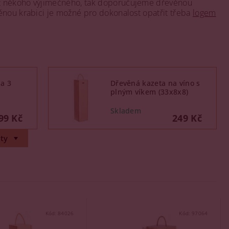
at někoho výjimečného, tak doporučujeme dřevěnou
ěnou krabici je možné pro dokonalost opatřit třeba
logem
a 3
Dřevěná kazeta na víno s
plným víkem (33x8x8)
99 Kč
249 Kč
ty
Kód:
84026
Kód:
97064