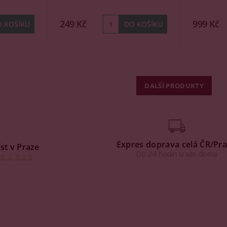
249 Kč
999 Kč
DALŠÍ PRODUKTY
Expres doprava celá ČR/Pr
st v Praze
Do 24 hodin u vás doma
e 3, 4 a 6