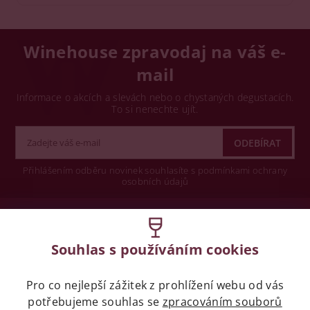
Winehouse zpravodaj na váš e-
mail
Informace o akcích a slevách nebo o chystaných degustacích.
To si nenechte ujít.
Přihlášením odběru novinek souhlasíte s podmínkami ochrany
osobních údajů
Wine concept s.r.o.
Souhlas s používáním cookies
Legislativa
Pro co nejlepší zážitek z prohlížení webu od vás
Zákaz prodeje alkoholických nápojů osobám
potřebujeme souhlas se
zpracováním souborů
mladších 18 let.