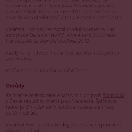
oceánem. V soutěži
Sélections Mondiales des Vins
Canada
získala Frankova rosé 2011 zlato. Stříbro si
odvezlo víno Merlot rosé 2011 a Pinot Noir rosé 2011.
Vinařství Hort slaví se svými produkty úspěchy i na
londýnské
Decanter World Wine Award 2012
nebo
francouzské
Le Mondial du Rosé 2012
.
Každý rok si odveze medaili i ze soutěže růžových vín
Jarovín Rosé
.
Podívejte se na nabídku vinařství Hort.
Odrůdy
Ke značce registrované vinařstvím Hort patří
Frankovka
z České republiky známá jako
Franceska
. Špičkovou
řadou je
CH – Sur lie
. V nabídce najdete ale i řadu
dalších odrůd.
Vinařství Hort nabízí také degustační akce a posezení
přímo ve sklepě.