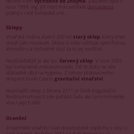
necelé 4 km
východně od Znojma
. Založeno bylo v
roce 1999. Ing. Jiří Hort má certifikát
degustátora
platný v celé Evropské unii.
Sklepy
Vinařská rodina vlastní 200 let
starý sklep
, který dnes
slouží jako muzeum. Sklep si stále udržuje specifickou
atmosféru a rozhodně stojí za to jej navštívit.
Nejdůležitější je ale tzv.
červený sklep
. V roce 2005
byl kompletně zrekonstruován. Od té doby se zde
důkladně dbá na hygienu. Z tohoto pískovcového
sklepení bude časem
gravitační vinařství
.
Nejmladší sklep z června 2011 je čistě degustační.
Rodina Hortových zde pořádá řadu akcí pro milovníky
vína i jejich děti.
Ocenění
Znojemské vinařství slaví dlouhodobě úspěchy u nás i v
celé Evropě. Ročníku 2011 se daří dokonce i za