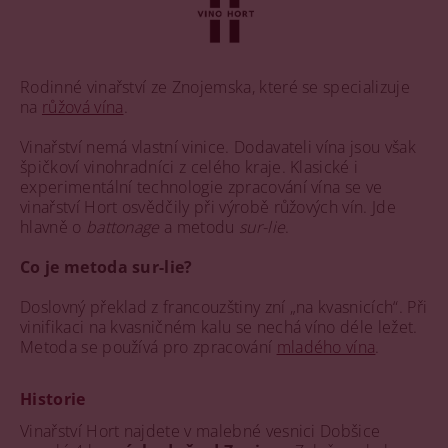
Rodinné vinařství ze Znojemska, které se specializuje
na
růžová vína
.
Vinařství nemá vlastní vinice. Dodavateli vína jsou však
špičkoví vinohradníci z celého kraje. Klasické i
experimentální technologie zpracování vína se ve
vinařství Hort osvědčily při výrobě růžových vín. Jde
hlavně o
battonage
a metodu
sur-lie
.
Co je metoda sur-lie?
Doslovný překlad z francouzštiny zní „na kvasnicích“. Při
vinifikaci na kvasničném kalu se nechá víno déle ležet.
Metoda se používá pro zpracování
mladého vína
.
Historie
Vinařství Hort najdete v malebné vesnici Dobšice