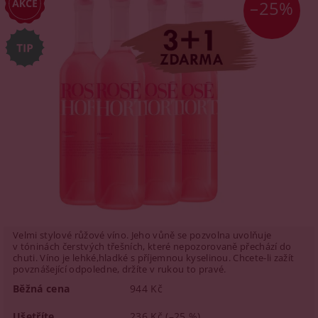
–25%
Velmi stylové růžové víno. Jeho vůně se pozvolna uvolňuje
v tóninách čerstvých třešních, které nepozorovaně přechází do
chuti. Víno je lehké,hladké s příjemnou kyselinou. Chcete-li zažít
povznášející odpoledne, držíte v rukou to pravé.
Běžná cena
944 Kč
Ušetříte
236 Kč
(–25 %)