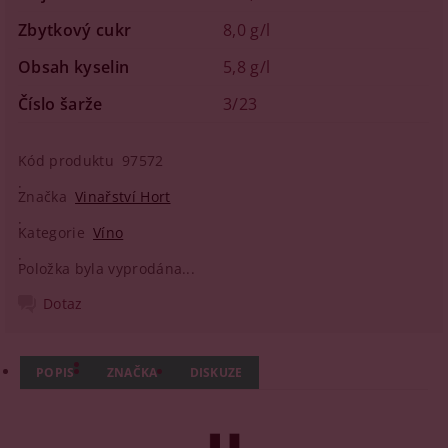
Zbytkový cukr
8,0 g/l
Obsah kyselin
5,8 g/l
Číslo šarže
3/23
Kód produktu
97572
Značka
Vinařství Hort
Kategorie
Víno
Položka byla vyprodána...
Dotaz
POPIS
ZNAČKA
DISKUZE