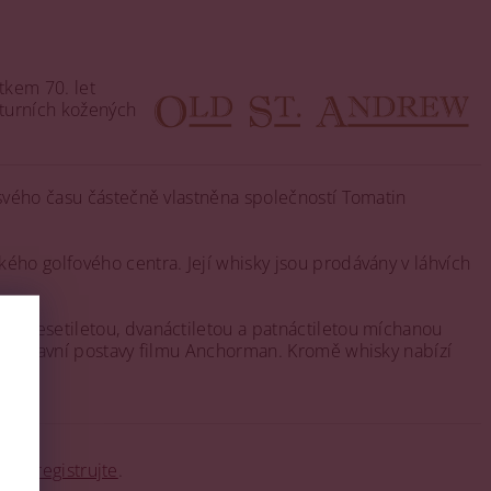
tkem 70. let
aturních kožených
 svého času částečně vlastněna společností Tomatin
ého golfového centra. Její whisky jsou prodávány v láhvích
ak desetiletou, dvanáctiletou a patnáctiletou míchanou
 od hlavní postavy filmu Anchorman. Kromě whisky nabízí
o se
registrujte
.