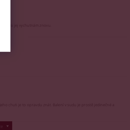
. Rád si jej vychutnám znovu.
eho chuti je to opravdu znát. Balení v sudu je prostě jedinečné a
ze