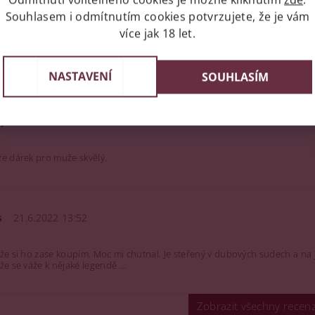
Souhlasem i odmítnutím cookies potvrzujete, že je vám
dobry
více jak 18 let.
25.12.2022 21:24
rý rum , sladký s výborným koncem. Dobře se pije ať už s ledem nebo bez
NASTAVENÍ
SOUHLASÍM
Sýkorová
19.12.2022 13:03
že dárek pro muže skvělý.
s
21.6.2022 13:52
že si ho zase koupím. Moc mi chutnal. Je steřený v dubových sudech a na j
že se váže k nějaké legendě ...
Zobrazit všechny recen