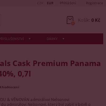
CZK
EUR
Přihlášení
Registrace
Košík:
0 Kč
0
PŘÍSLUŠENSTVÍ
DÁRKY
als Cask Premium Panama
0%, 0,7l
4 hodnocení
DU & VĚNOVÁN admirálovi Nelsonovi
du admirálovi Nelsonovi, který byl zabit v bitvě o