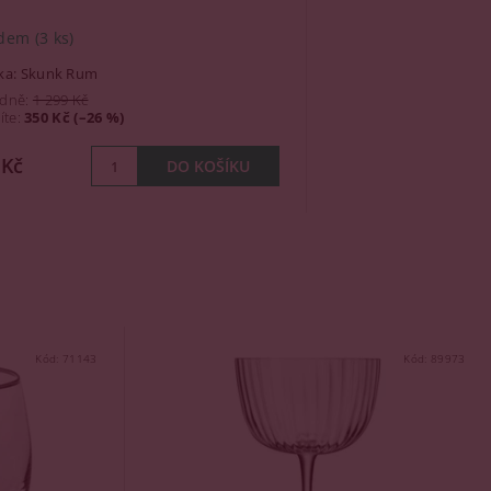
adem
(3 ks)
ka:
Skunk Rum
dně:
1 299 Kč
íte
:
350 Kč (–26 %)
 Kč
Kód:
71143
Kód:
89973