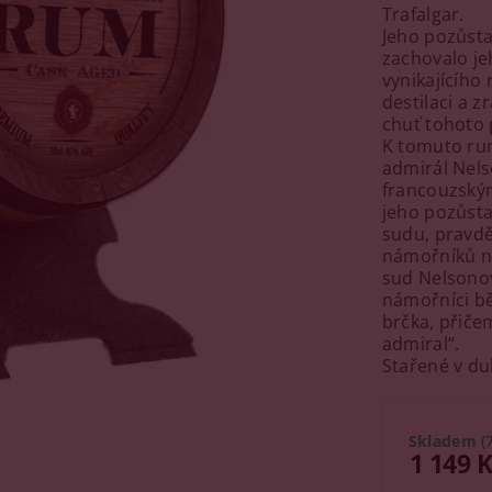
Trafalgar.
Jeho pozůsta
zachovalo je
vynikajícího
destilaci a 
chuť tohoto
K tomuto rum
admirál Nelso
francouzským
jeho pozůsta
sudu, pravdě
námořníků na
sud Nelsonov
námořníci bě
brčka, přiče
admiral“.
Stařené v du
Skladem
(
1 149 