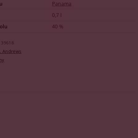
u
Panama
0,7 l
olu
40 %
39618
t. Andrews
my