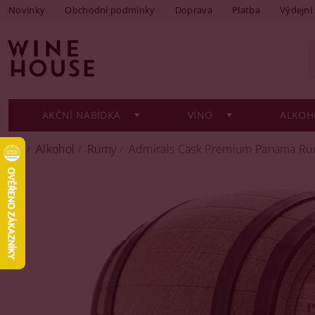
Novinky
Obchodní podmínky
Doprava
Platba
Výdejní
AKČNÍ NABÍDKA
VÍNO
ALKOH
Alkohol
Rumy
Admirals Cask Premium Panama Rum