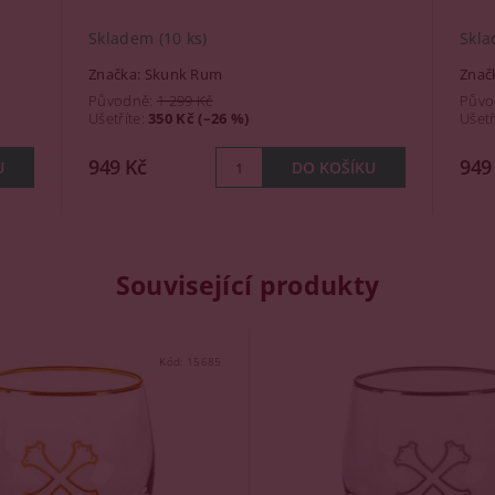
Skladem
(10 ks)
Skl
Značka:
Skunk Rum
Znač
Původně:
1 299 Kč
Půvo
Ušetříte
:
350 Kč (–26 %)
Ušetř
949 Kč
949
Související produkty
Kód:
15685