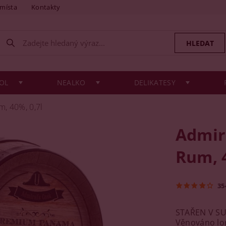
 místa
Kontakty
OL
NEALKO
DELIKATESY
, 40%, 0,7l
Admir
Rum, 4
35
STAŘEN V SU
Věnováno lor