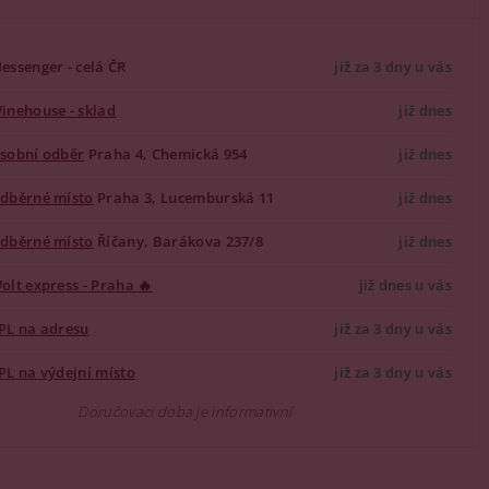
essenger - celá ČR
již za 3 dny u vás
inehouse - sklad
již dnes
sobní odběr
Praha 4, Chemická 954
již dnes
dběrné místo
Praha 3, Lucemburská 11
již dnes
dběrné místo
Říčany, Barákova 237/8
již dnes
olt express - Praha 🔥
již dnes u vás
PL na adresu
již za 3 dny u vás
PL na výdejní místo
již za 3 dny u vás
Doručovací doba je informativní