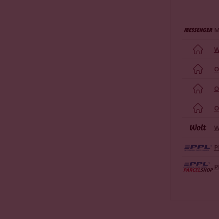
M
W
O
O
O
W
P
P