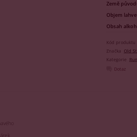
Země původ
Objem lahve
Obsah alkoh
Kód produktu
Značka
Old S
Kategorie
Ru
Dotaz
tmavého
árek.