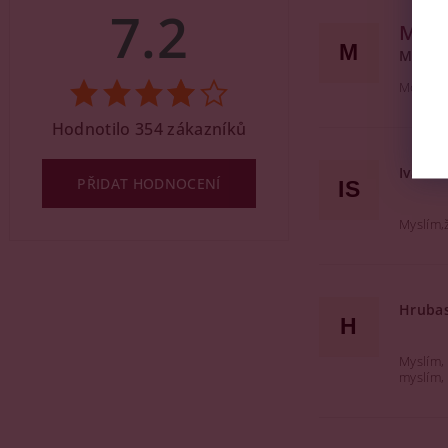
7.2
Moc 
M
Martin
Moc dob
Hodnotilo 354 zákazníků
Ivana 
PŘIDAT HODNOCENÍ
IS
Myslím,
Hruba
H
Myslím, 
myslím, 