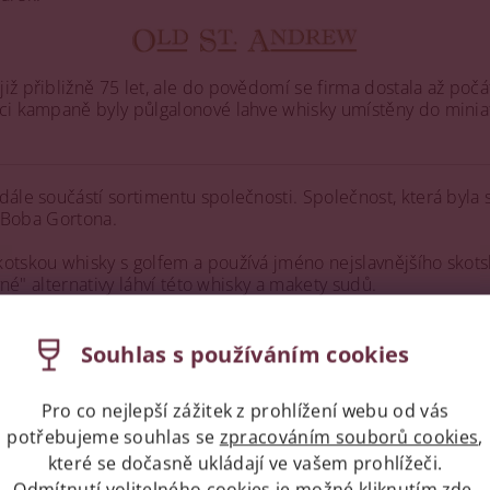
ž přibližně 75 let, ale do povědomí se firma dostala až počá
mci kampaně byly půlgalonové lahve whisky umístěny do mini
dále součástí sortimentu společnosti. Společnost, která byla
e Boba Gortona.
otskou whisky s golfem a používá jméno nejslavnějšího skotsk
vné" alternativy láhví této whisky a makety sudů.
s Clubhouse, což je pětiletá míchaná skotská whisky. Dále p
i Great Odin's Raven Special Reserve, jejíž název je odvozen
Souhlas s používáním cookies
0 a vodku Blue 42.
Pro co nejlepší zážitek z prohlížení webu od vás
potřebujeme souhlas se
zpracováním souborů cookies
,
které se dočasně ukládají ve vašem prohlížeči.
ní uživatelé mohou vkládat příspěvky. Prosím
přihlaste se
neb
Odmítnutí volitelného cookies je možné kliknutím
zde
.