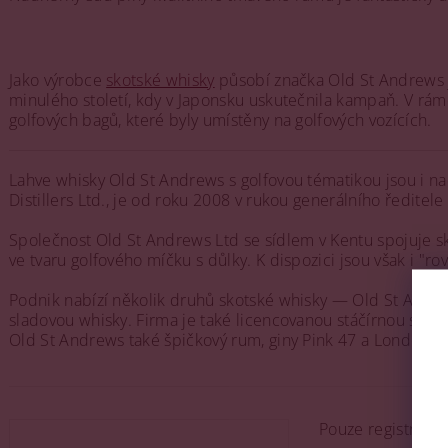
Jako výrobce
skotské whisky
působí značka Old St Andrews ji
minulého století, kdy v Japonsku uskutečnila kampaň. V rá
golfových bagů, které byly umístěny na golfových vozících.
Lahve whisky Old St Andrews s golfovou tématikou jsou i na
Distillers Ltd., je od roku 2008 v rukou generálního ředitel
Společnost Old St Andrews Ltd se sídlem v Kentu spojuje sk
ve tvaru golfového míčku s důlky. K dispozici jsou však i "ro
Podnik nabízí několik druhů skotské whisky — Old St Andrew
sladovou whisky. Firma je také licencovanou stáčírnou směs
Old St Andrews také špičkový rum, giny Pink 47 a London 4
Pouze registrova