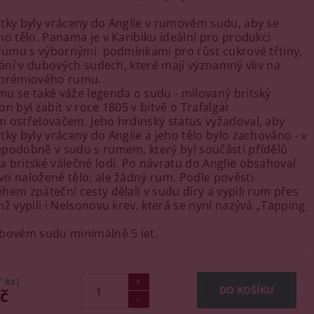
tky byly vráceny do Anglie v rumovém sudu, aby se
ho tělo. Panama je v Karibiku ideální pro produkci
 rumu s výbornými podmínkami pro růst cukrové třtiny,
zrání v dubových sudech, které mají významný vliv na
 prémiového rumu.
u se také váže legenda o sudu - milovaný britský
n byl zabit v roce 1805 v bitvě o Trafalgar
 ostřelovačem. Jeho hrdinský status vyžadoval, aby
tky byly vráceny do Anglie a jeho tělo bylo zachováno - v
podobně v sudu s rumem, který byl součástí přídělů
 britské válečné lodi. Po návratu do Anglie obsahoval
o naložené tělo, ale žádný rum. Podle pověsti
hem zpáteční cesty dělali v sudu díry a vypili rum přes
mž vypili i Nelsonovu krev, která se nyní nazývá „Tapping
bovém sudu minimálně 5 let.
7 ks)
Kč