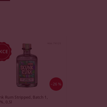
Kód:
74125
–26 %
nk Rum Stripped, Batch 1,
%, 0,5l