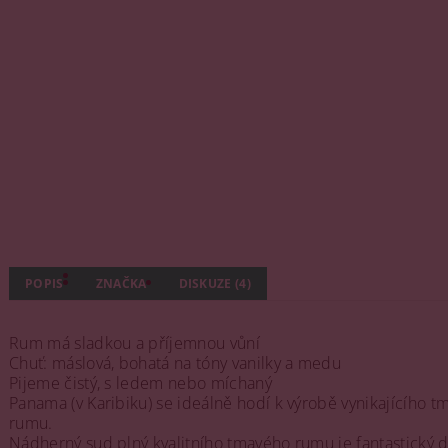
POPIS
ZNAČKA
DISKUZE (4)
Rum má sladkou a příjemnou vůní
Chuť: máslová, bohatá na tóny vanilky a medu
Pijeme čistý, s ledem nebo míchaný
Panama (v Karibiku) se ideálně hodí k výrobě vynikajícího 
rumu.
Nádherný sud plný kvalitního tmavého rumu je fantastický d