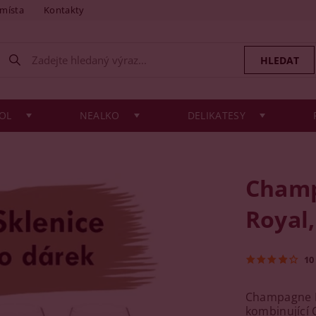
 místa
Kontakty
OL
NEALKO
DELIKATESY
Champ
Royal,
10
Champagne P
kombinující 