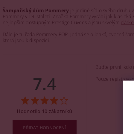
Šampaňský dům Pommery
je jediné sídlo svého druhu v
Pommery v 19. století. Značka Pommery vyrábí jak klasická
nejlepším dostupným Prestige Cuvees a jsou skvělým
dárk
Dále je tu řada Pommery POP. Jedná se o lehká, ovocná šampa
která jsou k dispozici.
Buďte první, kdo 
7.4
Pouze registrova
Hodnotilo 10 zákazníků
PŘIDAT HODNOCENÍ