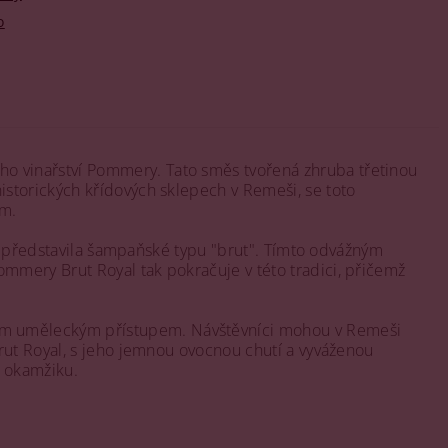
o
o vinařství Pommery. Tato směs tvořená zhruba třetinou
storických křídových sklepech v Remeši, se toto
em.
ní představila šampaňské typu "brut". Tímto odvážným
mmery Brut Royal tak pokračuje v této tradici, přičemž
ím uměleckým přístupem. Návštěvníci mohou v Remeši
rut Royal, s jeho jemnou ovocnou chutí a vyváženou
o okamžiku.