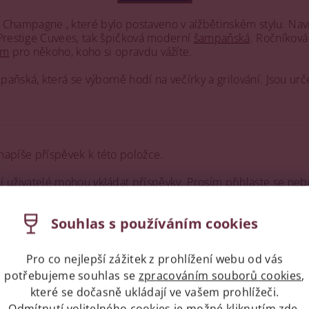
 Champagne , které bylo postaveno v alžbětinském stylu. Navr
 Prestige Cuvees, tak špičková moderní
šampaňská
. Ročníkov
em
pro někoho, koho si opravdu vážíte.
ňská, která se výborně hodí na večírky a grilování. Jsou urče
napíše příspěvek k této položce.
ní uživatelé mohou vkládat příspěvky. Prosím
přihlaste se
neb
Souhlas s používáním cookies
Pro co nejlepší zážitek z prohlížení webu od vás
potřebujeme souhlas se
zpracováním souborů cookies
,
které se dočasně ukládají ve vašem prohlížeči.
Odmítnutí volitelného cookies je možné kliknutím
zde
.