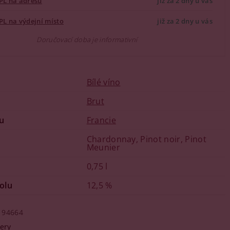
PL na adresu
již za 2 dny u vás
PL na výdejní místo
již za 2 dny u vás
Doručovací doba je informativní
Bílé víno
u
Brut
u
Francie
Chardonnay, Pinot noir, Pinot
Meunier
0,75 l
olu
12,5 %
94664
ery