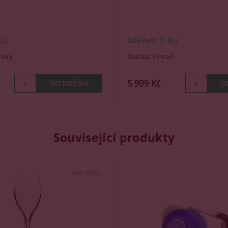
ks)
Skladem
(1 ks)
ery
Značka:
Ferrari
5 999 Kč
Související produkty
Kód:
68335