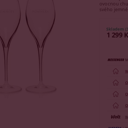
ovocnou chut
svého jemné
Skladem
(
1 299 
M
W
O
O
O
W