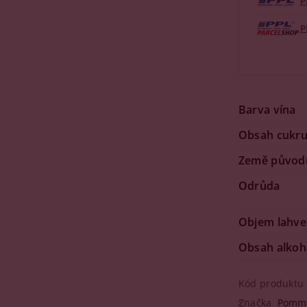
P
P
Barva vína
Obsah cukr
Země původ
Odrůda
Objem lahve
Obsah alkoh
Kód produktu
Značka
Pomm