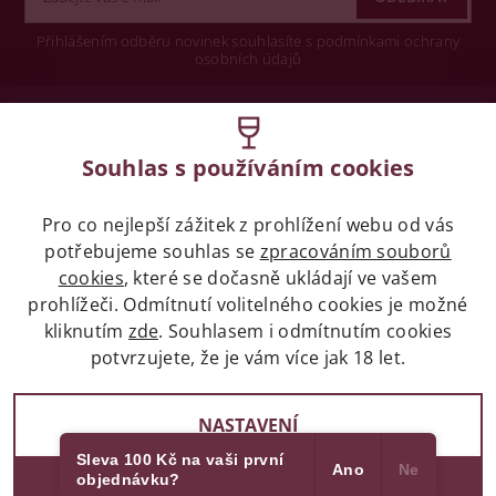
Přihlášením odběru novinek souhlasíte s podmínkami ochrany
osobních údajů
Wine concept s.r.o.
Souhlas s používáním cookies
Legislativa
Pro co nejlepší zážitek z prohlížení webu od vás
Zákaz prodeje alkoholických nápojů osobám
mladších 18 let.
potřebujeme souhlas se
zpracováním souborů
cookies
, které se dočasně ukládají ve vašem
prohlížeči. Odmítnutí volitelného cookies je možné
Naše služby
kliknutím
zde
. Souhlasem i odmítnutím cookies
potvrzujete, že je vám více jak 18 let.
Vše o nákupu
NASTAVENÍ
Sleva 100 Kč na vaši první
Ano
Ne
objednávku?
2017 - 2026 © winehouse.cz, všechna práva vyhrazena
SOUHLASÍM