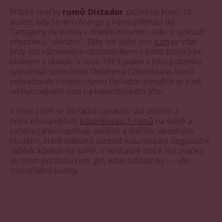
Příběh značky
rumů Dictador
začíná na konci 18.
století, kdy Severo Arango y Ferro přichází do
Cartageny de Indias v dnešní Kolumbii, kde si vyslouží
přezdívku "
diktátor
". Díky své vášni pro
rum
se však
brzy stal významným obchodníkem s tímto tropickým
elixírem v oblasti. V roce 1913 jeden z jeho potomků
vybudoval společnost Destilería Colombiana, která
pokračovala v tradici rumu Dictador a snažila se z něj
udělat nejlepší rum na kolumbijském trhu.
V roce 2009 se Dictador opravdu stal jedním z
nejoceňovanějších
kolumbijských rumů
na světě a
každou láhev naplňuje dalšími a dalšími lahodnými
chutěmi, které nabízejí osobitě kolumbijský degustační
zážitek kdekoli na světě. V současné době má značka
ve svém portfoliu rum, gin, kávu a doutníky — vše
mimořádné kvality.