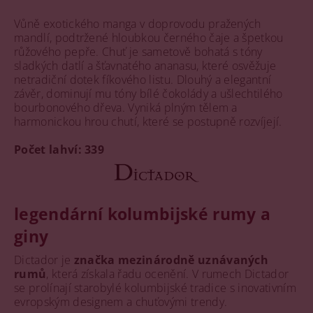
Vůně exotického manga v doprovodu pražených
mandlí, podtržené hloubkou černého čaje a špetkou
růžového pepře. Chuť je sametově bohatá s tóny
sladkých datlí a šťavnatého ananasu, které osvěžuje
netradiční dotek fíkového listu. Dlouhý a elegantní
závěr, dominují mu tóny bílé čokolády a ušlechtilého
bourbonového dřeva. Vyniká plným tělem a
harmonickou hrou chutí, které se postupně rozvíjejí.
Počet lahví:
339
legendární kolumbijské rumy a
giny
Dictador je
značka mezinárodně uznávaných
rumů
, která získala řadu ocenění. V rumech Dictador
se prolínají starobylé kolumbijské tradice s inovativním
evropským designem a chuťovými trendy.