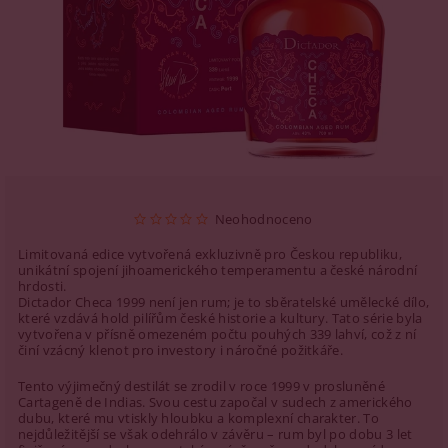
Neohodnoceno
Limitovaná edice vytvořená exkluzivně pro Českou republiku,
unikátní spojení jihoamerického temperamentu a české národní
hrdosti.
Dictador Checa 1999 není jen rum; je to sběratelské umělecké dílo,
které vzdává hold pilířům české historie a kultury. Tato série byla
vytvořena v přísně omezeném počtu pouhých 339 lahví, což z ní
činí vzácný klenot pro investory i náročné požitkáře.
Tento výjimečný destilát se zrodil v roce 1999 v prosluněné
Cartageně de Indias. Svou cestu započal v sudech z amerického
dubu, které mu vtiskly hloubku a komplexní charakter. To
nejdůležitější se však odehrálo v závěru – rum byl po dobu 3 let