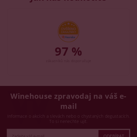
97 %
zákazníků nás doporučuje
Winehouse zpravodaj na váš e-
mail
Informace o akcích a slevách nebo o chystaných degustacích.
To si nenechte ujít.