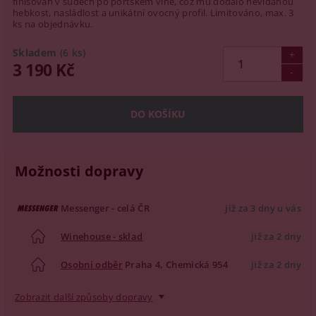
finišován v sudech po portském víně, což mu dodalo nevídanou
hebkost, nasládlost a unikátní ovocný profil. Limitováno, max. 3
ks na objednávku.
Skladem
(6 ks)
3 190 Kč
Možnosti dopravy
Messenger - celá ČR
již za 3 dny u vás
Winehouse - sklad
již za 2 dny
Osobní odběr
Praha 4, Chemická 954
již za 2 dny
Zobrazit další způsoby dopravy