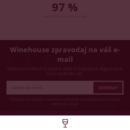
97 %
zákazníků nás doporučuje
Winehouse zpravodaj na váš e-
mail
Informace o akcích a slevách nebo o chystaných degustacích.
To si nenechte ujít.
Přihlášením odběru novinek souhlasíte s podmínkami ochrany
osobních údajů
Wine concept s.r.o.