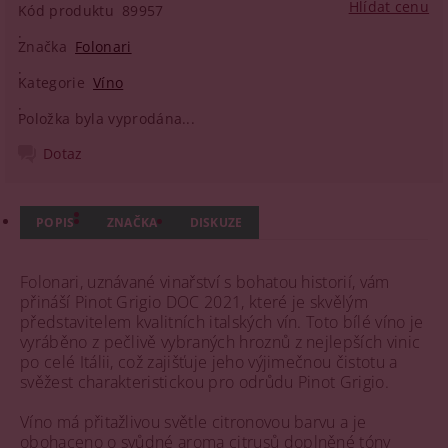
Hlídat cenu
Kód produktu
89957
Značka
Folonari
Kategorie
Víno
Položka byla vyprodána...
Dotaz
POPIS
ZNAČKA
DISKUZE
Folonari, uznávané vinařství s bohatou historií, vám
přináší Pinot Grigio DOC 2021, které je skvělým
představitelem kvalitních italských vín. Toto bílé víno je
vyráběno z pečlivě vybraných hroznů z nejlepších vinic
po celé Itálii, což zajišťuje jeho výjimečnou čistotu a
svěžest charakteristickou pro odrůdu Pinot Grigio.
Víno má přitažlivou světle citronovou barvu a je
obohaceno o svůdné aroma citrusů doplněné tóny