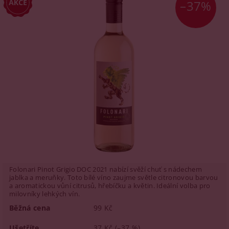
–37%
Folonari Pinot Grigio DOC 2021 nabízí svěží chuť s nádechem
jablka a meruňky. Toto bílé víno zaujme světle citronovou barvou
a aromatickou vůní citrusů, hřebíčku a květin. Ideální volba pro
milovníky lehkých vín.
Běžná cena
99 Kč
Ušetříte
37 Kč
(–37 %)