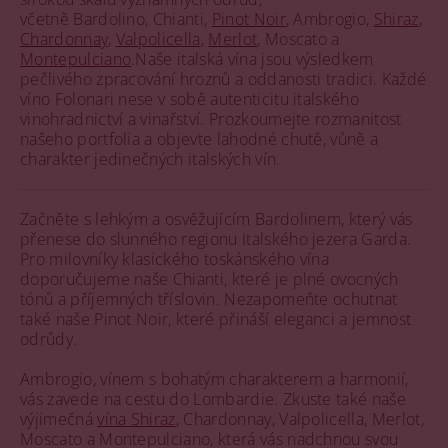
včetně Bardolino, Chianti,
Pinot Noir
, Ambrogio,
Shiraz
,
Chardonnay
,
Valpolicella
,
Merlot
, Moscato a
Montepulciano
.Naše italská vína jsou výsledkem
pečlivého zpracování hroznů a oddanosti tradici. Každé
víno Folonari nese v sobě autenticitu italského
vinohradnictví a vinařství. Prozkoumejte rozmanitost
našeho portfolia a objevte lahodné chutě, vůně a
charakter jedinečných italských vín.
Začněte s lehkým a osvěžujícím Bardolinem, který vás
přenese do slunného regionu Italského jezera Garda.
Pro milovníky klasického toskánského vína
doporučujeme naše Chianti, které je plné ovocných
tónů a příjemných tříslovin. Nezapomeňte ochutnat
také naše Pinot Noir, které přináší eleganci a jemnost
odrůdy.
Ambrogio, vínem s bohatým charakterem a harmonií,
vás zavede na cestu do Lombardie. Zkuste také naše
výjimečná
vína Shiraz
, Chardonnay, Valpolicella, Merlot,
Moscato a Montepulciano, která vás nadchnou svou