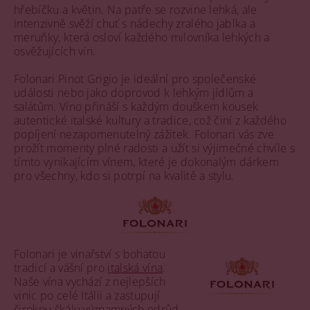
hřebíčku a květin. Na patře se rozvine lehká, ale
intenzivně svěží chuť s nádechy zralého jablka a
meruňky, která osloví každého milovníka lehkých a
osvěžujících vín.
Folonari Pinot Grigio je ideální pro společenské
události nebo jako doprovod k lehkým jídlům a
salátům. Víno přináší s každým douškem kousek
autentické italské kultury a tradice, což činí z každého
popíjení nezapomenutelný zážitek. Folonari vás zve
prožít momenty plné radosti a užít si výjimečné chvíle s
tímto vynikajícím vínem, které je dokonalým dárkem
pro všechny, kdo si potrpí na kvalitě a stylu.
Folonari je vinařství s bohatou
tradicí a vášní pro
italská vína
.
Naše vína vychází z nejlepších
vinic po celé Itálii a zastupují
širokou škálu významných odrůd,