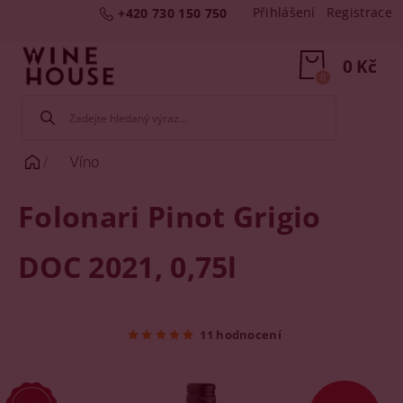
Přihlášení
Registrace
+420 730 150 750
0 Kč
0
Víno
Folonari Pinot Grigio
DOC 2021, 0,75l
11 hodnocení