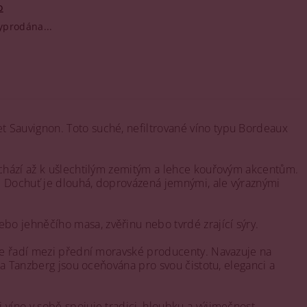
o
yprodána...
t Sauvignon. Toto suché, nefiltrované víno typu Bordeaux
echází až k ušlechtilým zemitým a lehce kouřovým akcentům.
u. Dochuť je dlouhá, doprovázená jemnými, ale výraznými
o jehněčího masa, zvěřinu nebo tvrdé zrající sýry.
 se řadí mezi přední moravské producenty. Navazuje na
na Tanzberg jsou oceňována pro svou čistotu, eleganci a
víno v sobě spojuje tradici, hloubku a výjimečnost.