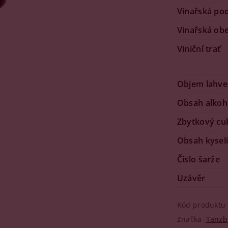
Vinařská po
Vinařská ob
Viniční trať
Objem lahve
Obsah alkoh
Zbytkový cu
Obsah kysel
Číslo šarže
Uzávěr
Kód produktu
Značka
Tanzb