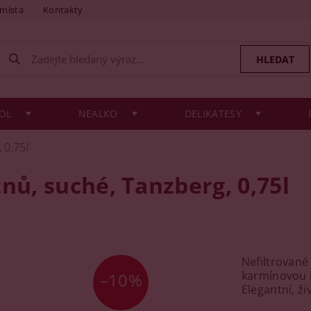
 místa
Kontakty
OL
NEALKO
DELIKATESY
 0,75l
nů, suché, Tanzberg, 0,75l
Nefiltrované
karmínovou b
–10%
Elegantní, ž