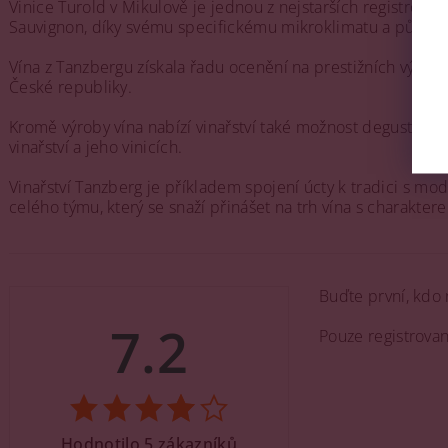
Vinice Turold v Mikulově je jednou z nejstarších registrovan
Sauvignon, díky svému specifickému mikroklimatu a půdn
Vína z Tanzbergu získala řadu ocenění na prestižních výstavá
České republiky.
Kromě výroby vína nabízí vinařství také možnost degustací v
vinařství a jeho vinicích.
Vinařství Tanzberg je příkladem spojení úcty k tradici s mo
celého týmu, který se snaží přinášet na trh vína s charaktere
Buďte první, kdo 
7.2
Pouze registrova
Hodnotilo 5 zákazníků