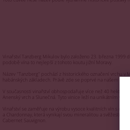
Vinařství Tanzberg Mikulov bylo založeno 23. března 1999 d
podobě vína to nejlepší z tohoto koutu jižní Moravy.
Název "Tanzberg" pochází z historického označení vrchu v M
habánských základech. Právě zde se poprvé na našem území 
V současnosti vinařství obhospodařuje více než 40 hektarů v
Anenský vrch a Slunečná. Tyto vinice leží na unikátním váp
Vinařství se zaměřuje na výrobu vysoce kvalitních vín s důraz
a Chardonnay, která vynikají svou mineralitou a svěžestí. Z
Cabernet Sauvignon.