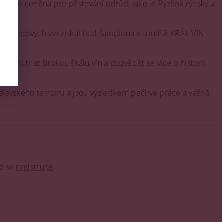
 vysoce ceněna pro pěstování odrůd, jako je Ryzlink rýnský a
rii ledových vín získal titul šampiona v soutěži KRÁL VÍN
 ochutnat širokou škálu vín a dozvědět se více o historii
pálavského terroiru a jsou výsledkem pečlivé práce a vášně
o se
registrujte
.