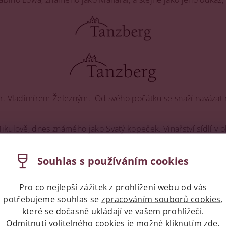
r. Vladimírem Železným. Od svého počátku se snaží navázat na
ikulově, dnes známého jako Svatý kopeček. Vinařství sídlí v 
vyráběl sekt tradiční šampaňskou metodou, který byl dodáván
inic v katastrech obcí Bavory, Perná a Mikulov.Mezi nejvýznam
Souhlas s používáním cookies
encovém podloží, které propůjčuje vínům minerální čistotu a 
Pro co nejlepší zážitek z prohlížení webu od vás
em na přírodní postupy. V jejich portfoliu nalezneme bílá vína
potřebujeme souhlas se
zpracováním souborů cookies
,
 červených vín stojí za zmínku Pinot Noir, Merlot, Cabernet S
které se dočasně ukládají ve vašem prohlížeči.
Odmítnutí volitelného cookies je možné kliknutím
zde
.