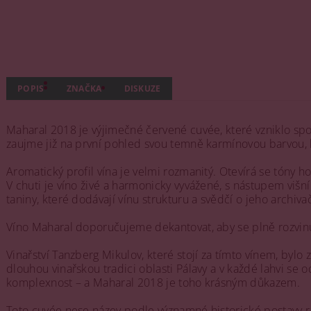
POPIS
ZNAČKA
DISKUZE
Maharal 2018 je výjimečné červené cuvée, které vzniklo sp
zaujme již na první pohled svou temně karmínovou barvou, 
Aromatický profil vína je velmi rozmanitý. Otevírá se tóny
V chuti je víno živé a harmonicky vyvážené, s nástupem viš
taniny, které dodávají vínu strukturu a svědčí o jeho archiv
Víno Maharal doporučujeme dekantovat, aby se plně rozvinu
Vinařství Tanzberg Mikulov, které stojí za tímto vínem, by
dlouhou vinařskou tradici oblasti Pálavy a v každé lahvi se
komplexnost – a Maharal 2018 je toho krásným důkazem.
Toto cuvée nese název podle významné historické postavy rab