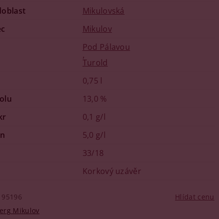
doblast
Mikulovská
ec
Mikulov
Pod Pálavou
,
Turold
0,75 l
olu
13,0 %
kr
0,1 g/l
in
5,0 g/l
33/18
Korkový uzávěr
95196
Hlídat cenu
erg Mikulov