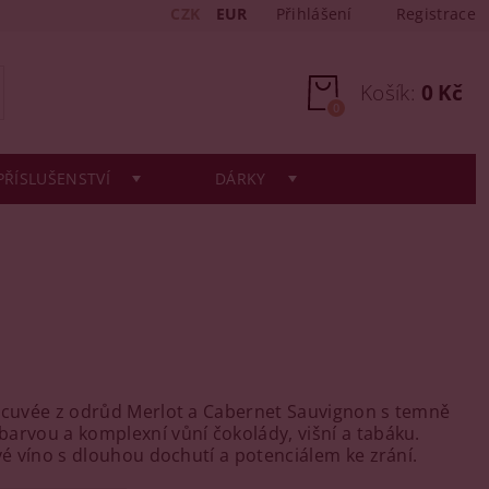
CZK
EUR
Přihlášení
Registrace
Košík:
0 Kč
0
PŘÍSLUŠENSTVÍ
DÁRKY
 cuvée z odrůd Merlot a Cabernet Sauvignon s temně
arvou a komplexní vůní čokolády, višní a tabáku.
ivé víno s dlouhou dochutí a potenciálem ke zrání.