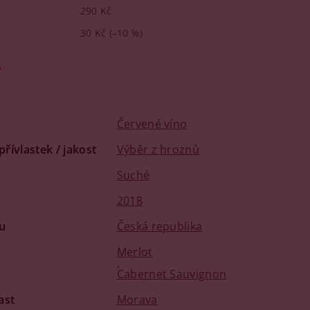
290 Kč
30 Kč
(–10 %)
o
Červené víno
 přívlastek / jakost
Výběr z hroznů
u
Suché
2018
u
Česká republika
Merlot
,
Cabernet Sauvignon
ast
Morava