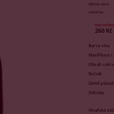
Běžná cena
Ušetříte
Vyprodán
260 Kč
Barva vína
Klasifikace /
Obsah cukr
Ročník
Země původ
Odrůda
Vinařská obl