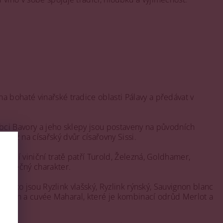
 bohaté vinařské tradice oblasti Pálavy a předávat v
obci Bavory a jeho sklepy jsou postaveny na původních
 až na císařský dvůr císařovny Sissi.
nější viniční tratě patří Turold, Železná, Goldhamer,
jedinečný charakter.
, jako jsou Ryzlink vlašský, Ryzlink rýnský, Sauvignon blanc
auvignon a cuvée Maharal, které je kombinací odrůd Merlot a