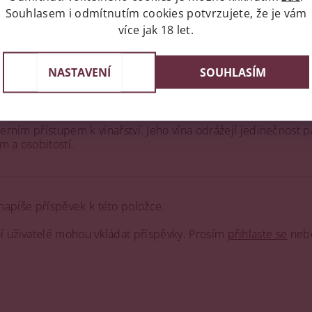
ých vinic na Moravě, známou již od 13. století. Tato poloha je
Souhlasem i odmítnutím cookies potvrzujete, že je vám
ím podmínkám.
více jak 18 let.
ch doma i v zahraničí. Například Ryzlink vlašský 2013 v katego
NASTAVENÍ
SOUHLASÍM
e svých historických prostorách v Bavorech. Návštěvníci mohou
derním přístupem k vinařství. Jeho vína odrážejí jedinečnost 
m a osobitostí.
napíše příspěvek k této položce.
ní uživatelé mohou vkládat příspěvky. Prosím
přihlaste se
neb