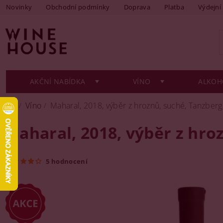
Novinky
Obchodní podmínky
Doprava
Platba
Výdejní
AKČNÍ NABÍDKA
VÍNO
ALKOH
Víno
Maharal, 2018, výběr z hroznů, suché, Tanzberg,
Maharal, 2018, výběr z hroz
5 hodnocení