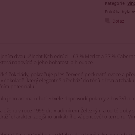
Kategorie
Vín
Položka byla v
Dotaz
ojením dvou ušlechtilých odrůd – 63 % Merlot a 37 % Caberne
která napovídá o jeho bohatosti a hloubce.
 hořké čokolády, pokračuje přes červené peckovité ovoce a př
ní v čokoládě, který elegantně přechází do tónů dřeva a tabák
ačním potenciálu.
lo jeho aroma i chuť. Skvěle doprovodí pokrmy z hovězího neb
lo založeno v roce 1999 dr. Vladimírem Železným a od té doby
 odráží charakter zdejšího unikátního vápencového terroiru. Ví
iho Löwa, známého jako Maharal, a stejně jako jeho odkaz, i 