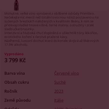
Mohutné, velké víno vyrobené z oblíbené odrůdy Primitivo.
Nečekejte nic menší než totální ovocnou nálož postavenou na
sušených švestkách naložených v kvalitním likéru, k nim se
přidávají sladké tmavé višně, černé maliny, ostružiny i zralé
slaďoučké brusinky.
Intenzivní a hluboká chuť doplněná o ušlechtilé tóny lékořice,
exotického koření a čerstvě pražené kávy.
Nádherná, luxusní dochuť která dokonale skrývá až likérových
17.5% alkoholu.
Vyprodáno
3 799 Kč
Barva vína
Červené víno
Obsah cukru
Suché
Ročník
2023
Země původu
Itálie