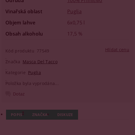
Odrůda
100% Primitivo
Vinařská oblast
Puglia
Objem lahve
6x0,75 l
Obsah alkoholu
17,5 %
Hlídat cenu
Kód produktu
77549
Značka
Masca Del Tacco
Kategorie
Puglia
Položka byla vyprodána...
Dotaz
POPIS
ZNAČKA
DISKUZE