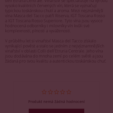
dell'Etruria Centrale. Vinařství se specializuje na výrobu
vysoko kvalitních červených vín, která se vyznačují
typickou toskánskou chutí a aroma. Mezi nejznámější
vína Masca del Tacco patří Riserva, IGT Toscana Rosso
a IGT Toscana Rosso Superiore. Tyto vína jsou vysoce
hodnocená odborníky i milovníky vín kvůli své
komplexnosti, plnosti a vyváženosti.
V průběhu let si vinařství Masca del Tacco získalo
vynikající pověst a stalo se jedním z nejvýznamnějších
vinařství v oblasti Colli dell'Etruria Centrale. Jeho vína
jsou dodávána do mnoha zemí po celém světě a jsou
žádaná pro svou kvalitu a autentickou toskánskou chuť.
Produkt nemá žádná hodnocení