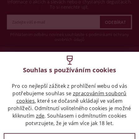
Informace o akcích a slevách nebo o chystaných degustacích.
To si nenechte ujít.
Přihlášením odběru novinek souhlasíte s podmínkami ochrany
osobních údajů
Wine concept s.r.o.
Souhlas s používáním cookies
Legislativa
Pro co nejlepší zážitek z prohlížení webu od vás
Zákaz prodeje alkoholických nápojů osobám
potřebujeme souhlas se
mladších 18 let.
zpracováním souborů
cookies
, které se dočasně ukládají ve vašem
prohlížeči. Odmítnutí volitelného cookies je možné
Naše služby
kliknutím
zde
. Souhlasem i odmítnutím cookies
potvrzujete, že je vám více jak 18 let.
Vše o nákupu