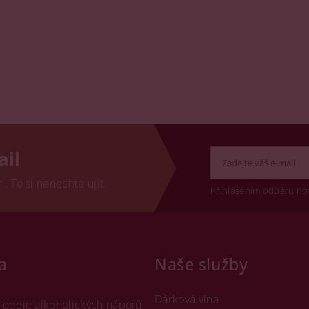
ail
 To si nenechte ujít.
Přihlášením odběru no
a
Naše služby
Dárková vína
rodeje alkoholických nápojů