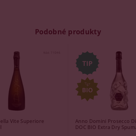
Podobné produkty
Kód:
71046
ella Vite Superiore
Anno Domini Prosecco D
l
DOC BIO Extra Dry Spuma