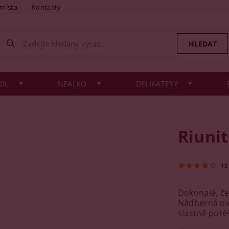
 místa
Kontakty
OL
NEALKO
DELIKATESY
Riunit
13
Dokonalé, če
Nádherná ov
slastně potě