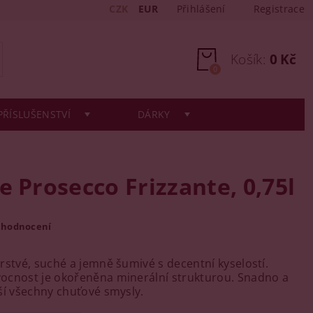
CZK
EUR
Přihlášení
Registrace
Košík:
0 Kč
0
PŘÍSLUŠENSTVÍ
DÁRKY
e Prosecco Frizzante, 0,75l
 hodnocení
rstvé, suché a jemně šumivé s decentní kyselostí.
ocnost je okořeněna minerální strukturou. Snadno a
ší všechny chuťové smysly.