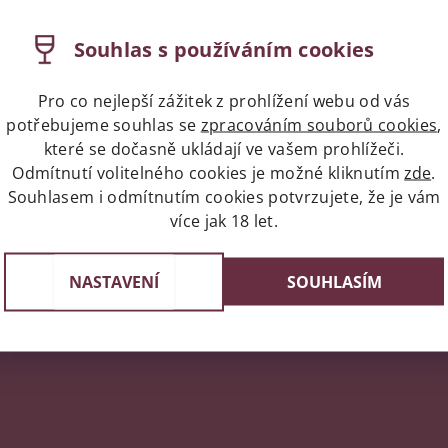
. Ať už hledáte
Frizzante
, jemně perlivé víno, nebo preferujete
a
, které přinášejí unikátní chuťové profily, odrážející bohatství 
Souhlas s používáním cookies
te nejen vynikající Lambrusco, ale i široký výběr prosecca a 
k nám a staňte se součástí příběhu, který začal v 50. letech a 
Pro co nejlepší zážitek z prohlížení webu od vás
potřebujeme souhlas se
zpracováním souborů cookies
,
které se dočasně ukládají ve vašem prohlížeči.
Odmítnutí volitelného cookies je možné kliknutím
zde
.
Souhlasem i odmítnutím cookies potvrzujete, že je vám
napíše příspěvek k této položce.
více jak 18 let.
ní uživatelé mohou vkládat příspěvky. Prosím
přihlaste se
neb
NASTAVENÍ
SOUHLASÍM