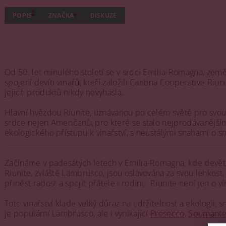
POPIS
ZNAČKA
DISKUZE
Od 50. let minulého století se v srdci Emilia-Romagna, ze
spojení devíti vinařů, kteří založili Cantina Cooperative Riun
jejich produktů nikdy nevyhasla.
Hlavní hvězdou Riunite, uznávanou po celém světě pro svou l
srdce nejen Američanů, pro které se stalo nejprodávanějš
ekologického přístupu k vinařství, s neustálými snahami o s
Začínáme v padesátých letech v Emilia-Romagna, kde devět vi
Riunite, zvláště Lambrusco, jsou oslavována za svou lehkost,
přinést radost a spojit přátele i rodinu. Riunite není jen o 
Toto vinařství klade velký důraz na udržitelnost a ekologii, 
je populární Lambrusco, ale i vynikající
Prosecco
,
Spumant