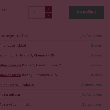
5 ks)
essenger - celá ČR
již zítra u vás
inehouse - sklad
již dnes
sobní odběr
Praha 4, Chemická 954
již dnes
dběrné místo
Praha 3, Lucemburská 11
již dnes
dběrné místo
Říčany, Barákova 237/8
již dnes
olt express - Praha 🔥
již dnes u vás
PL na adresu
již zítra u vás
PL na výdejní místo
již zítra u vás