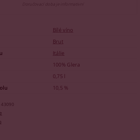
Doručovací doba je informativní
Bílé víno
u
Brut
u
Itálie
100% Glera
0,75 l
olu
10,5 %
43090
e
o