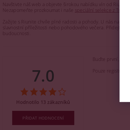
Navštivte náš web a objevte širokou nabídku vín od Riunite
Nezapomeňte prozkoumat i naše
speciální selekce z Trevis
Zažijte s Riunite chvíle plné radosti a pohody. U nás najde
slavnostní příležitosti nebo pohodového večera. Přidejte se 
budoucnosti.
Buďte první, kdo 
7.0
Pouze registrova
Hodnotilo 13 zákazníků
PŘIDAT HODNOCENÍ