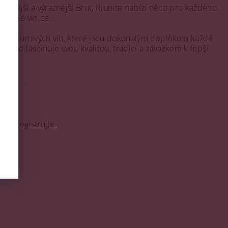
 silnější a výraznější Brut, Riunite nabízí něco pro každého.
italské vinice.
dalších šumivých vín, které jsou dokonalým doplňkem každé
dosud fascinuje svou kvalitou, tradicí a závazkem k lepší
o se
registrujte
.