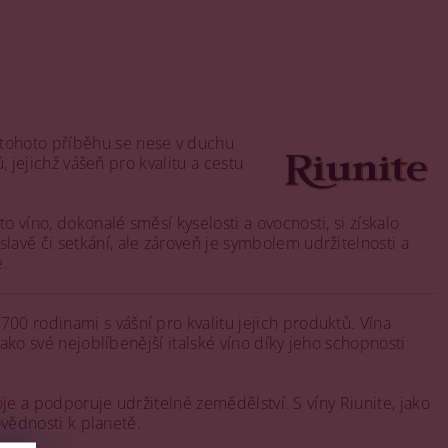
 tohoto příběhu se nese v duchu
, jejichž vášeň pro kvalitu a cestu
oto víno, dokonalé směsí kyselosti a ovocnosti, si získalo
slavě či setkání, ale zároveň je symbolem udržitelnosti a
e.
00 rodinami s vášní pro kvalitu jejich produktů. Vína
 jako své nejoblíbenější italské víno díky jeho schopnosti
roje a podporuje udržitelné zemědělství. S víny Riunite, jako
ovědnosti k planetě.