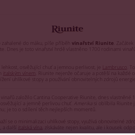
mě zahalené do máku, píše příběh
vinařství Riunite
. Začátek
ite. Dnes je toto vinařství hrdě vlastněno 1700 rodinami vinařů
ehkost, osvěžující chuť a jemnou perlivost, je
Lambrusco
. T
ím
italským vínem
. Riunite nejenže očaruje a potěší na každé o
nížení uhlíkové stopy a používání obnovitelných zdrojů energi
nařů založilo Cantina Cooperative Riunite, dnes vlastněné 17
 osvěžující a jemně perlivou chuť.
Amerika
si oblíbila Riunite
vínu; je to o sdílení těch nejlepších momentů.
snaží se o minimalizaci uhlíkové stopy, využívá obnovitelné zd
e
, a další
italská vína
, získáváte nejen kvalitu, ale i kousek odp