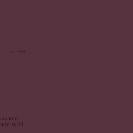
Kód:
74599
iamante
nte, 0,75l