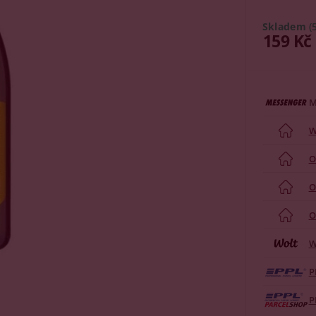
Skladem
(
159 Kč
M
W
O
O
O
W
P
P