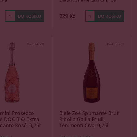
 Jara
Značka:
Cantine Casa Charlize
229 Kč
Kód:
74608
Kód:
96781
mini Prosecco
Biele Zoe Spumante Brut
e DOC BIO Extra
Ribolla Gailla Friuli,
ante Rosé, 0,75l
Tenimenti Civa, 0,75l