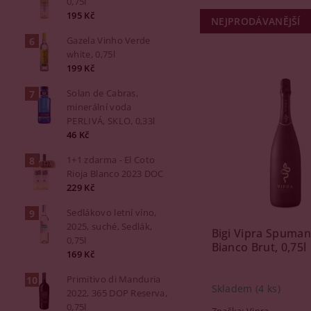
0,75l
195 Kč
NEJPRODÁVANĚJŠÍ
Gazela Vinho Verde
white, 0,75l
199 Kč
Solan de Cabras,
minerální voda
PERLIVÁ, SKLO, 0,33l
46 Kč
1+1 zdarma - El Coto
Rioja Blanco 2023 DOC
229 Kč
Sedlákovo letní víno,
2025, suché, Sedlák,
Bigi Vipra Spuman
0,75l
Bianco Brut, 0,75l
169 Kč
Primitivo di Manduria
Skladem
(4 ks)
2022, 365 DOP Reserva,
0,75l