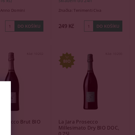
(16 ks)
Skladem do 24h
 Anno Domini
Značka:
Tenimenti Civa
249 Kč
Kód:
10202
Kód:
10200
Prosecco Brut BIO
La Jara Prosecco
5l
Millesimato Dry BIO DOC,
0,75l