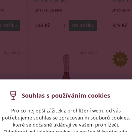
Skladem
(80 ks)
Skladem
ti
Značka:
La Jara
Značka:
47
249 Kč
329 Kč
Kód:
49872
Kód:
43211
Souhlas s používáním cookies
Pro co nejlepší zážitek z prohlížení webu od vás
potřebujeme souhlas se
zpracováním souborů cookies
,
cco
Brilla Prosecco Spumante
La Jara 
které se dočasně ukládají ve vašem prohlížeči.
2l
DOC, 0,2l
DOC, 0,7
Odmítnutí volitelného cookies je možné kliknutím
zde
.