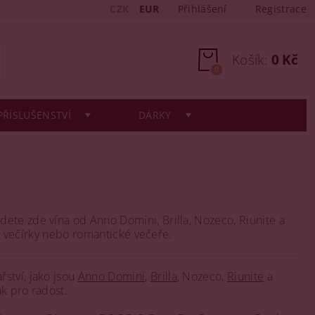
CZK
EUR
Přihlášení
Registrace
Košík:
0 Kč
0
PŘÍSLUŠENSTVÍ
DÁRKY
ete zde vína od Anno Domini, Brilla, Nozeco, Riunite a
y, večírky nebo romantické večeře.
ství, jako jsou
Anno Domini
,
Brilla
, Nozeco,
Riunite
a
ak pro radost.