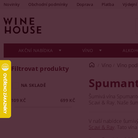
Novinky
Obchodní podmínky
Doprava
Platba
Výdejní
AKČNÍ NABÍDKA
VÍNO
ALKOH
Víno
Víno pod
Filtrovat produkty
Spuman
NA SKLADĚ
Šumivá vína Spumante 
109
KČ
699
KČ
Scavi & Ray. Naše šumi
V naší nabídce šumivý
Scavi & Ray
. Tato vín