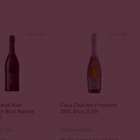
Kód:
97158
Kód:
11380
Pinot Noir
Casa Charlize Prosecco
e Brut Nature
DOC Brut, 0,75l
l
(11 ks)
Skladem
(4 ks)