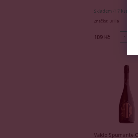
Skladem
(17 ks)
Značka:
Brilla
109 Kč
Valdo Spumante O