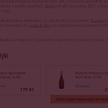
apříklad Prosecco Diamante DOC BIO Extra Dry Spumante a
alitou a svěžím profilem.
Brilla
přináší Spumante DOC a ROSÉ
 chutí.
 nealkoholickou alternativu, je zde Nozeco Spumante.
Riunite
na
ích šumivých vín.
Scavi & Ray
pak představuje Spumante ROSÉ,
abídku šumivých vín Spumante a vyberte si to pravé pro vás.
jší
 Vipra Spumante
Riunite Prosecco 
o Brut, 0,75l
DOC Brut, 0,75l
179 Kč
2
Další nejprodávanější produk