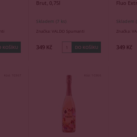
Brut, 0,75l
Fluo Extr
Skladem
(7 ks)
Skladem
ti
Značka:
VALDO Spumanti
Značka:
VA
349 Kč
349 Kč
Kód:
10367
Kód:
10366