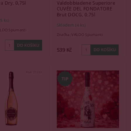
a Dry, 0,75l
Valdobbiadene Superiore
CUVÉE DEL FONDATORE
Brut DOCG, 0,75l
(5 ks)
Skladem
(4 ks)
LDO Spumanti
Značka:
VALDO Spumanti
539 Kč
Kód:
71722
Kód:
11286