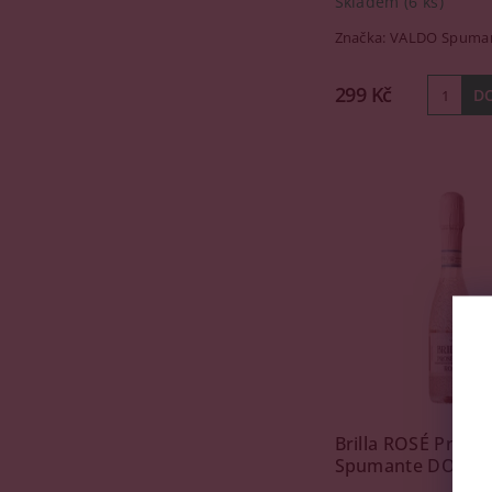
Skladem
(6 ks)
Značka:
VALDO Spuman
299 Kč
Brilla ROSÉ Prose
Spumante DOC, 0,