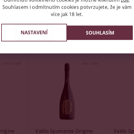
Souhlasem i odmítnutím cookies potvrzujete, že je vám
Skladem
(21 ks)
Skladem
více jak 18 let.
Značka:
Brilla
Značka:
La
NASTAVENÍ
SOUHLASÍM
109 Kč
299 Kč
Kód:
10388
Kód:
10386
rigine
Valdo Spumante Origine
Valdo S