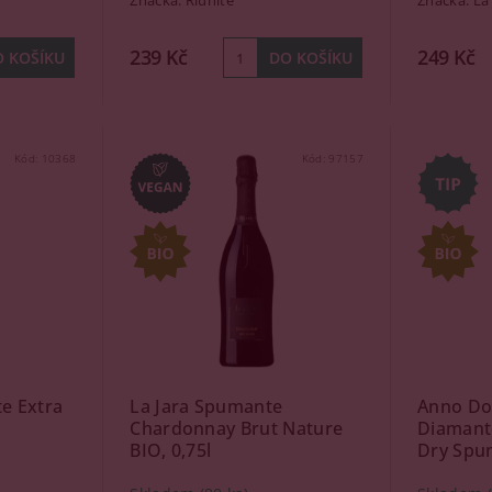
Značka:
Riunite
Značka:
La
239 Kč
249 Kč
Kód:
10368
Kód:
97157
e Extra
La Jara Spumante
Anno Do
Chardonnay Brut Nature
Diamant
BIO, 0,75l
Dry Spum