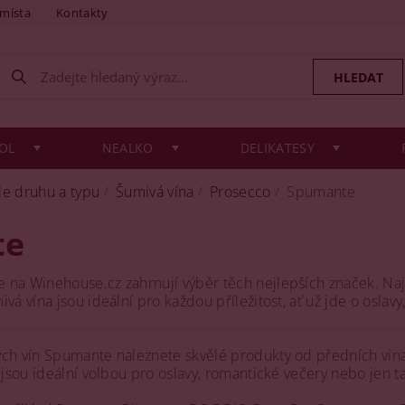
 místa
Kontakty
OL
NEALKO
DELIKATESY
le druhu a typu
Šumivá vína
Prosecco
Spumante
te
na Winehouse.cz zahrnují výběr těch nejlepších značek. Najd
vá vína jsou ideální pro každou příležitost, ať už jde o oslav
ch vín Spumante naleznete skvělé produkty od předních vinař
a jsou ideální volbou pro oslavy, romantické večery nebo jen t