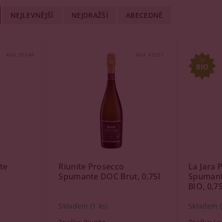
NEJLEVNĚJŠÍ
NEJDRAŽŠÍ
ABECEDNĚ
Kód:
95248
Kód:
43261
te
Riunite Prosecco
La Jara 
Spumante DOC Brut, 0,75l
Spumant
BIO, 0,75
Skladem
(1 ks)
Skladem