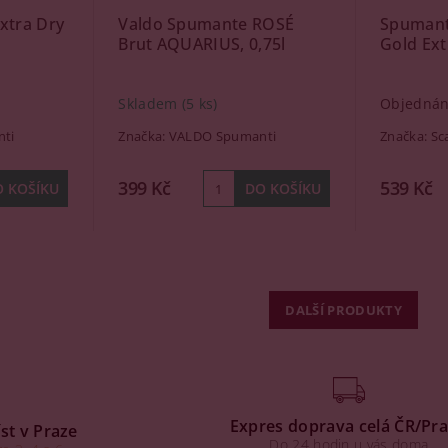
xtra Dry
Valdo Spumante ROSÉ
Spumant
Brut AQUARIUS, 0,75l
Gold Ext
Skladem
(5 ks)
Objedná
ti
Značka:
VALDO Spumanti
Značka:
Sc
399 Kč
539 Kč
DALŠÍ PRODUKTY
Expres doprava celá ČR/Pr
st v Praze
Do 24 hodin u vás doma