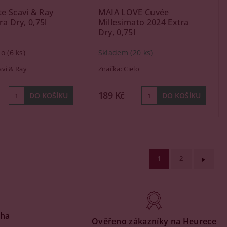
e Scavi & Ray
MAIA LOVE Cuvée
ra Dry, 0,75l
Millesimato 2024 Extra
Dry, 0,75l
no
(6 ks)
Skladem
(20 ks)
avi & Ray
Značka:
Cielo
189 Kč
1
2
aha
Ověřeno zákazníky na Heurece