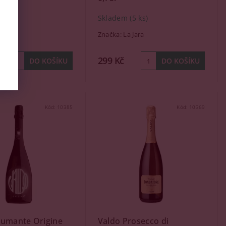
(7 ks)
Skladem
(5 ks)
 Jara
Značka:
La Jara
299 Kč
Kód:
10385
Kód:
10369
pumante Origine
Valdo Prosecco di