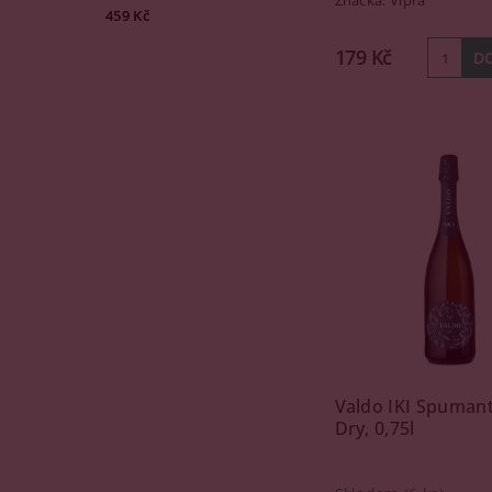
Značka:
Vipra
459 Kč
179 Kč
Valdo IKI Spumant
Dry, 0,75l