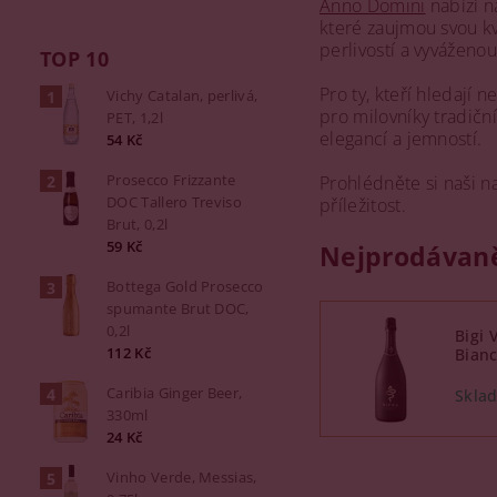
Anno Domini
nabízí n
které zaujmou svou kv
perlivostí a vyváženou
TOP 10
Pro ty, kteří hledají
Vichy Catalan, perlivá,
pro milovníky tradičn
PET, 1,2l
elegancí a jemností.
54 Kč
Prosecco Frizzante
Prohlédněte si naši n
DOC Tallero Treviso
příležitost.
Brut, 0,2l
59 Kč
Nejprodávaně
Bottega Gold Prosecco
spumante Brut DOC,
0,2l
Bigi
112 Kč
Bianc
Caribia Ginger Beer,
330ml
24 Kč
Vinho Verde, Messias,