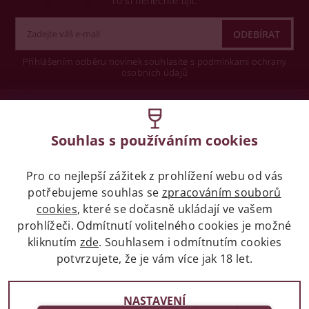
To si nenechte ujít.
Přihlášením odběru novinek souhlasíte s podmínkami ochrany
osobních údajů
Wine concept s.r.o.
Souhlas s používáním cookies
Legislativa
Pro co nejlepší zážitek z prohlížení webu od vás
Zákaz prodeje alkoholických nápojů osobám
potřebujeme souhlas se
mladších 18 let.
zpracováním souborů
cookies
, které se dočasně ukládají ve vašem
prohlížeči. Odmítnutí volitelného cookies je možné
Naše služby
kliknutím
zde
. Souhlasem i odmítnutím cookies
potvrzujete, že je vám více jak 18 let.
Vše o nákupu
NASTAVENÍ