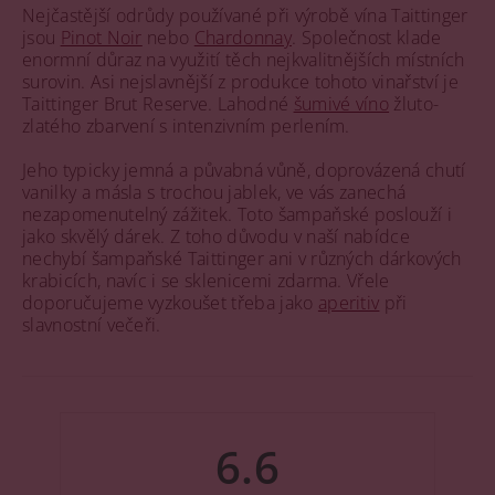
Nejčastější odrůdy používané při výrobě vína Taittinger
jsou
Pinot Noir
nebo
Chardonnay
. Společnost klade
enormní důraz na využití těch nejkvalitnějších místních
surovin. Asi nejslavnější z produkce tohoto vinařství je
Taittinger Brut Reserve. Lahodné
šumivé víno
žluto-
zlatého zbarvení s intenzivním perlením.
Jeho typicky jemná a půvabná vůně, doprovázená chutí
vanilky a másla s trochou jablek, ve vás zanechá
nezapomenutelný zážitek. Toto šampaňské poslouží i
jako skvělý dárek. Z toho důvodu v naší nabídce
nechybí šampaňské Taittinger ani v různých dárkových
krabicích, navíc i se sklenicemi zdarma. Vřele
doporučujeme vyzkoušet třeba jako
aperitiv
při
slavnostní večeři.
6.6