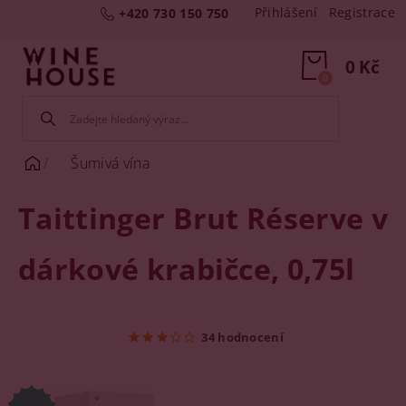
Přihlášení
Registrace
+420 730 150 750
0 Kč
0
Šumivá vína
Taittinger Brut Réserve v
dárkové krabičce, 0,75l
34 hodnocení