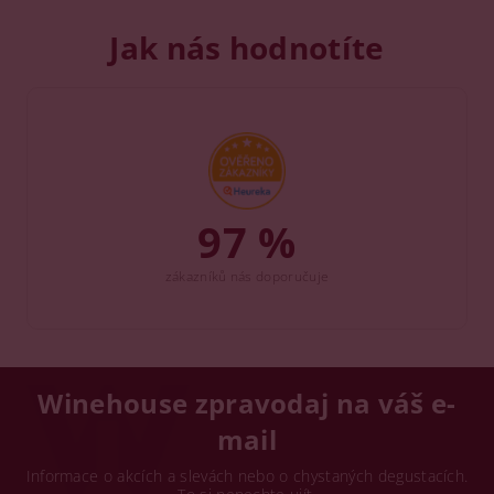
Jak nás hodnotíte
97 %
zákazníků nás doporučuje
Winehouse zpravodaj na váš e-
mail
Informace o akcích a slevách nebo o chystaných degustacích.