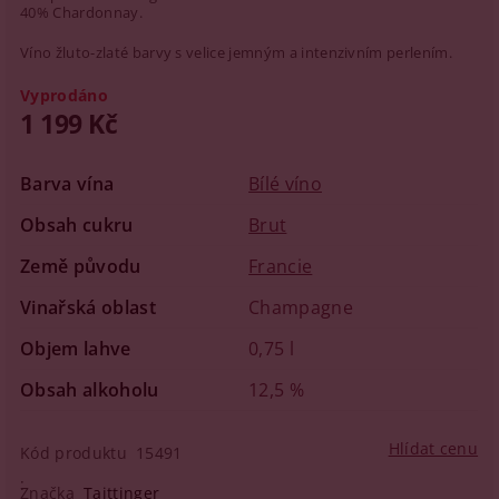
40% Chardonnay.
Víno žluto-zlaté barvy s velice jemným a intenzivním perlením.
Vyprodáno
1 199 Kč
Barva vína
Bílé víno
Obsah cukru
Brut
Země původu
Francie
Vinařská oblast
Champagne
Objem lahve
0,75 l
Obsah alkoholu
12,5 %
Hlídat cenu
Kód produktu
15491
Značka
Taittinger