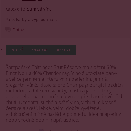
Kategorie
Šumivá vína
Položka byla vyprodána...
Dotaz
POPIS
ZNAČKA
DISKUZE
Šampaňské Taittinger Brut Réserve má složení 60%
Pinot Noir a 40% Chardonnay. Víno žluto-zlaté barvy
s velice jemným a intenzivním perlením. Jemná,
elegantní vůně, klasická pro Champagne zrající tradiční
metodou, s dotekem vanilky, másla a jablek. Tóny
opečeného toastu a másla plynule přecházejí z vůně do
chuti. Decentní, suché a svěží víno, v chuti je krásně
čerstvé a svěží, lehké, velmi dobře vyvážené,
v dokončení mírně nasládlé po medu. Ideální aperitiv
nebo vhodně doplní např. ústřice.