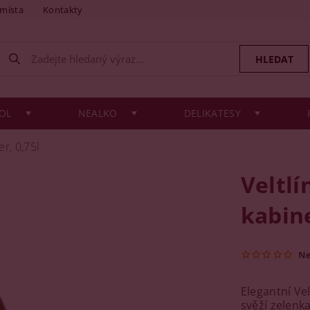
 místa
Kontakty
OL
NEALKO
DELIKATESY
er, 0,75l
Veltlí
kabine
N
Elegantní Vel
svěží zelenk