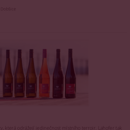
2 Dobšice
y, která odrážejí jedinečnost místního terroir. Lahofer tak