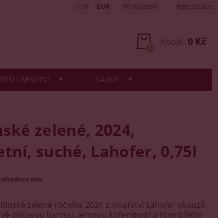
CZK
EUR
Přihlášení
Registrace
Košík:
0 Kč
0
PŘÍSLUŠENSTVÍ
DÁRKY
nské zelené, 2024,
tní, suché, Lahofer, 0,75l
eohodnoceno
tlínské zelené ročníku 2024 z vinařství Lahofer okouzlí
avě-zlatavou barvou, jemnou kořenitostí a tóny bílého