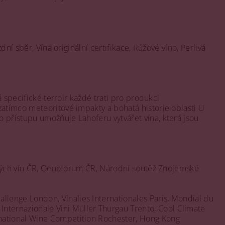
ní sběr, Vína originální certifikace, Růžové víno, Perlivá
á specifické terroir každé trati pro produkci
zatímco meteoritové impakty a bohatá historie oblasti U
 přístupu umožňuje Lahoferu vytvářet vína, která jsou
ndských vín ČR, Oenoforum ČR, Národní soutěž Znojemské
lenge London, Vinalies Internationales Paris, Mondial du
nternazionale Vini Müller Thurgau Trento, Cool Climate
rnational Wine Competition Rochester, Hong Kong