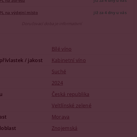
PL na adresu
již za 4 dny u vás
PL na výdejní místo
již za 4 dny u vás
Doručovací doba je informativní
Bílé víno
 přívlastek / jakost
Kabinetní víno
u
Suché
2024
u
Česká republika
Veltlínské zelené
ast
Morava
doblast
Znojemská