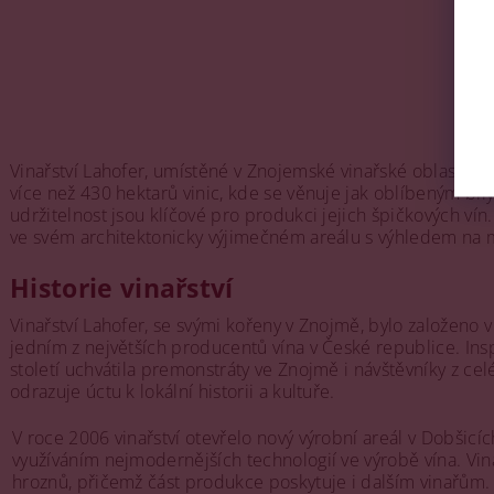
Vinařství Lahofer, umístěné v Znojemské vinařské oblasti na
více než 430 hektarů vinic, kde se věnuje jak oblíbeným bílý
udržitelnost jsou klíčové pro produkci jejich špičkových vín
ve svém architektonicky výjimečném areálu s výhledem na
Historie vinařství
Vinařství Lahofer, se svými kořeny v Znojmě, bylo založeno v
jedním z největších producentů vína v České republice. Ins
století uchvátila premonstráty ve Znojmě i návštěvníky z ce
odrazuje úctu k lokální historii a kultuře.
V roce 2006 vinařství otevřelo nový výrobní areál v Dobšicích
využíváním nejmodernějších technologií ve výrobě vína. Vi
hroznů, přičemž část produkce poskytuje i dalším vinařům.