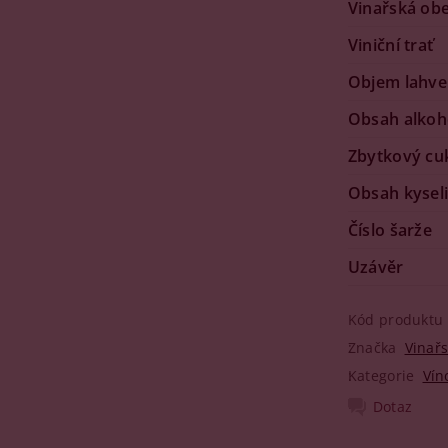
Vinařská ob
Viniční trať
Objem lahve
Obsah alkoh
Zbytkový cu
Obsah kysel
Číslo šarže
Uzávěr
Kód produktu
Značka
Vinařs
Kategorie
Vín
Dotaz