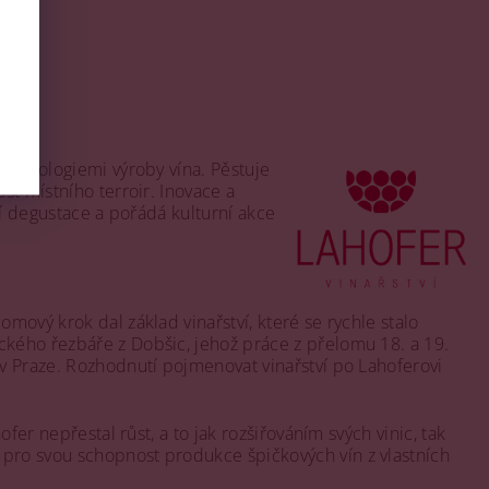
technologiemi výroby vína. Pěstuje
st místního terroir. Inovace a
zí degustace a pořádá kulturní akce
mový krok dal základ vinařství, které se rychle stalo
ckého řezbáře z Dobšic, jehož práce z přelomu 18. a 19.
 v Praze. Rozhodnutí pojmenovat vinařství po Lahoferovi
fer nepřestal růst, a to jak rozšiřováním svých vinic, tak
 pro svou schopnost produkce špičkových vín z vlastních