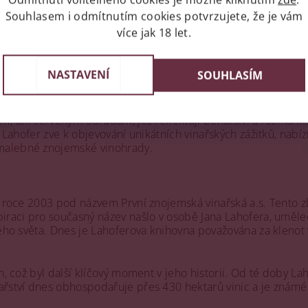
Souhlasem i odmítnutím cookies potvrzujete, že je vám
více jak 18 let.
NASTAVENÍ
SOUHLASÍM
 Moravě, propojuje historické vinařské tradice s pokročilými 
m, tak červeným odrůdám, jež reflektují bohatství a rozmanito
. Lahofer zve k objevování unikátních vinařských zážitků, nabí
 malebné znojemské vinohrady.
 roce 2003 pod názvem První znojemská vinařská a.s. Tento zlo
piraci pro současný název našlo v osobě Jana Lahofera, uměle
lého světa. Dnes je Lahoferova knihovna považována za klenot
, což byl další klíčový moment v jeho historii. Od té doby Laho
nařství dnes obhospodařuje přes 430 hektarů vinic a je známé