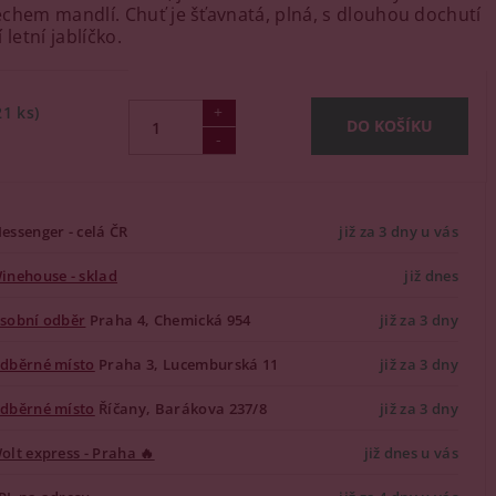
chem mandlí. Chuť je šťavnatá, plná, s dlouhou dochutí
 letní jablíčko.
21 ks)
essenger - celá ČR
již za 3 dny u vás
inehouse - sklad
již dnes
sobní odběr
Praha 4, Chemická 954
již za 3 dny
dběrné místo
Praha 3, Lucemburská 11
již za 3 dny
dběrné místo
Říčany, Barákova 237/8
již za 3 dny
olt express - Praha 🔥
již dnes u vás