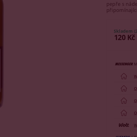
pepře s náde
připomínající
Skladem
(
120 Kč
M
W
O
O
O
W