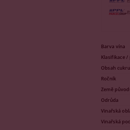
P
P
Barva vína
Klasifikace /
Obsah cukr
Ročník
Země původ
Odrůda
Vinařská obl
Vinařská po