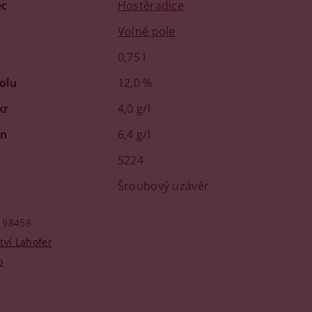
ec
Hostěradice
Volné pole
0,75 l
olu
12,0 %
kr
4,0 g/l
in
6,4 g/l
5224
Šroubový uzávěr
98458
tví Lahofer
o