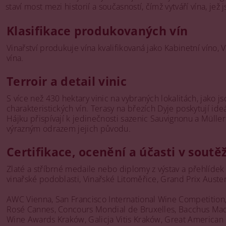
staví most mezi historií a současností, čímž vytváří vína, je
Klasifikace produkovaných vín
Vinařství produkuje vína kvalifikovaná jako Kabinetní víno, V
vína.
Terroir a detail vinic
S více než 430 hektary vinic na vybraných lokalitách, jako j
charakteristických vín. Terasy na březích Dyje poskytují i
Hájku přispívají k jedinečnosti sazenic Sauvignonu a Mülle
výrazným odrazem jejich původu.
Certifikace, ocenění a účasti v soutě
Zlaté a stříbrné medaile nebo diplomy z výstav a přehlídek
vinařské podoblasti, Vinařské Litoměřice, Grand Prix Auster
AWC Vienna, San Francisco International Wine Competition,
Rosé Cannes, Concours Mondial de Bruxelles, Bacchus Madr
Wine Awards Kraków, Galicja Vitis Kraków, Great American