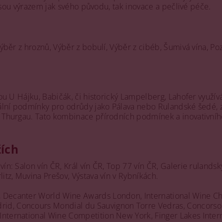
ž jsou výrazem jak svého původu, tak inovace a pečlivé péče.
ýběr z hroznů, Výběr z bobulí, Výběr z cibéb, Šumivá vína, Pozd
sou U Hájku, Babičák, či historický Lampelberg, Lahofer využív
deální podmínky pro odrůdy jako Pálava nebo Rulandské šedé, 
r Thurgau. Tato kombinace přírodních podmínek a inovativního
žích
 vín: Salon vín ČR, Král vín ČR, Top 77 vín ČR, Galerie rula
litz, Muvina Prešov, Výstava vín v Rybníkách.
 Decanter World Wine Awards London, International Wine Chal
id, Concours Mondial du Sauvignon Torre Vedras, Concorso I
 International Wine Competition New York, Finger Lakes Inte