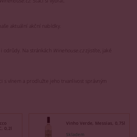
Winehouse.cz
. Stačí si vybrat.
naše aktuální akční nabídky.
 i odrůdy. Na stránkách
Winehouse.cz
zjistíte, jaké
ci s vínem a prodlužte jeho trvanlivost správným
cco
Vinho Verde, Messias, 0,75l
, 0,2l