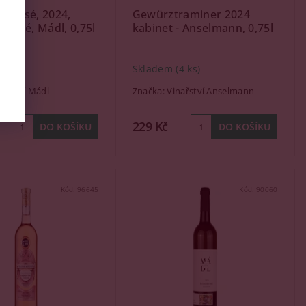
a rosé, 2024,
Gewürztraminer 2024
 suché, Mádl, 0,75l
kabinet - Anselmann, 0,75l
(1 ks)
Skladem
(4 ks)
nařství Mádl
Značka:
Vinařství Anselmann
229 Kč
Kód:
96645
Kód:
90060