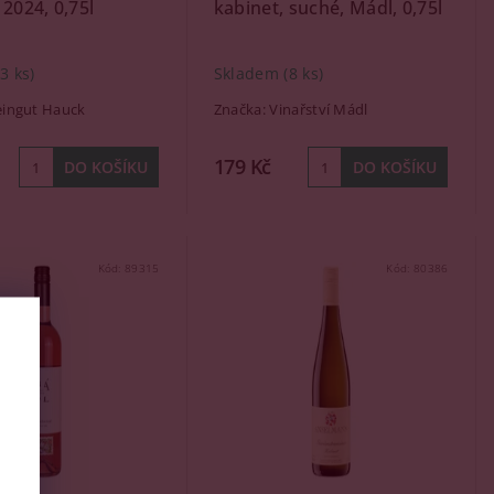
 2024, 0,75l
kabinet, suché, Mádl, 0,75l
(3 ks)
Skladem
(8 ks)
ingut Hauck
Značka:
Vinařství Mádl
179 Kč
Kód:
89315
Kód:
80386