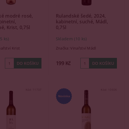
ké modré rosé,
Rulandské šedé, 2024,
binetní,
kabinetní, suché, Mádl,
, Krist, 0,75l
0,75l
(5 ks)
Skladem
(10 ks)
ařství Krist
Značka:
Vinařství Mádl
199 Kč
Kód:
11737
Kód:
10606