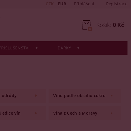
CZK
EUR
Přihlášení
Registrace
Košík:
0 Kč
0
PŘÍSLUŠENSTVÍ
DÁRKY
e odrůdy
Víno podle obsahu cukru
 edice vín
Vína z Čech a Moravy