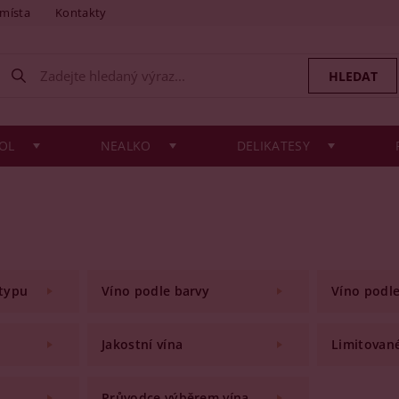
 místa
Kontakty
OL
NEALKO
DELIKATESY
 typu
Víno podle barvy
Víno podl
Jakostní vína
Limitované
Průvodce výběrem vína