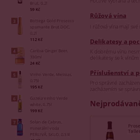
Poctivě vybraná a te
Brut, 0,2l
59 Kč
Růžová vína
Bottega Gold Prosecco
I růžová vína mají sv
spumante Brut DOC,
0,2l
112 Kč
Delikatesy a poc
Caribia Ginger Beer,
K dobrému vínu nesmí 
330ml
delikatesy se k vínům
24 Kč
Příslušenství a 
Vinho Verde, Messias,
0,75l
Pro správné zacházení
195 Kč
zacházením se správn
Gazela Vinho Verde
Nejprodávaně
white, 0,75l
199 Kč
Solan de Cabras,
Prose
minerální voda
Talle
PERLIVÁ, SKLO, 0,33l