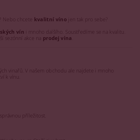
ho? Nebo chcete
kvalitní víno
jen tak pro sebe?
ských vín
i mnoho dalšího. Soustředíme se na kvalitu.
ší sezónní akce na
prodej vína
.
ých vinařů. V našem obchodu ale najdete i mnoho
í k vínu.
 správnou příležitost.