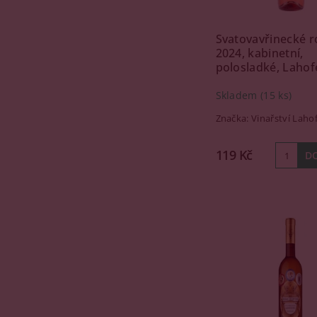
Svatovavřinecké r
2024, kabinetní,
polosladké, Lahofe
Skladem
(15 ks)
Značka:
Vinařství Laho
119 Kč