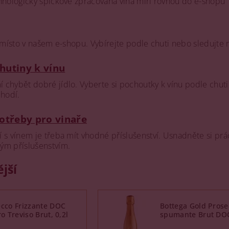
chnologicky špičkově zpracovaná vína míří rovnou do e-shopu
é místo v našem e-shopu. Vybírejte podle chuti nebo sledujte 
hutiny k vínu
chybět dobré jídlo. Vyberte si pochoutky k vínu podle chuti
 hodí.
potřeby pro vinaře
 s vínem je třeba mít vhodné příslušenství. Usnadněte si prá
ým příslušenstvím.
jší
cco Frizzante DOC
Bottega Gold Prose
ro Treviso Brut, 0,2l
spumante Brut DOC