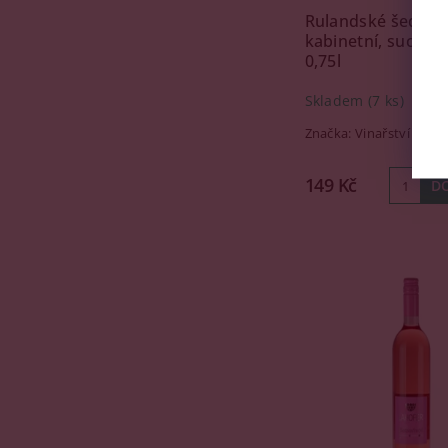
Rulandské šedé, 2
kabinetní, suché, K
0,75l
Skladem
(7 ks)
Značka:
Vinařství Krist
149 Kč