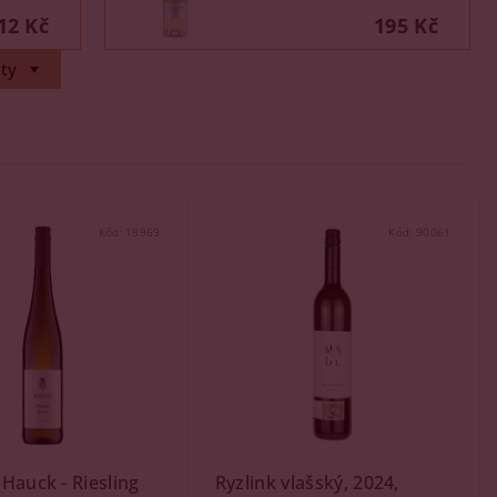
12 Kč
195 Kč
ty
Kód:
18969
Kód:
90061
Hauck - Riesling
Ryzlink vlašský, 2024,