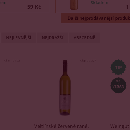
59 Kč
1
Další nejprodávanější produk
NEJLEVNĚJŠÍ
NEJDRAŽŠÍ
ABECEDNĚ
Kód:
15452
Kód:
96567
Veltlínské červené rané,
Weingut 