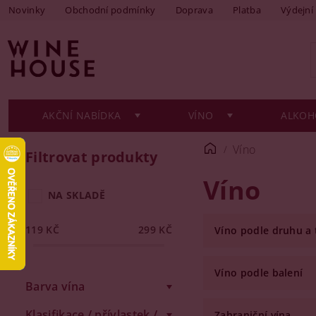
Novinky
Obchodní podmínky
Doprava
Platba
Výdejní
AKČNÍ NABÍDKA
VÍNO
ALKOH
Víno
Filtrovat produkty
Víno
NA SKLADĚ
119
KČ
299
KČ
Víno podle druhu a
Víno podle balení
Barva vína
Klasifikace / přívlastek /
Zahraniční vína