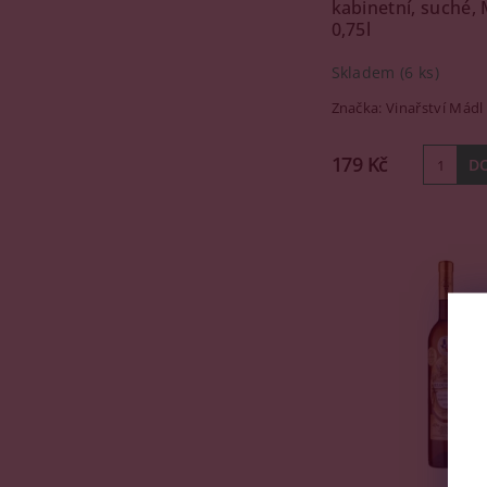
kabinetní, suché, 
0,75l
Skladem
(6 ks)
Značka:
Vinařství Mádl
179 Kč