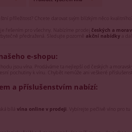
štní příležitost? Chcete darovat svým blízkým něco kvalitní
je řešením pro všechny. Nabízíme prodej
českých a morav
 zbytečně předražená. Sledujte pozorně
akční nabídky
a dal
našeho e-shopu:
odu jsou vína. Prodáváme ta nejlepší od českých a moravsk
tesní pochutiny k vínu. Chybět nemůže ani veškeré příslušenstv
em a příslušenstvím nabízí:
ská bílá
vína online v prodeji
. Vybírejte pečlivě víno pro tu