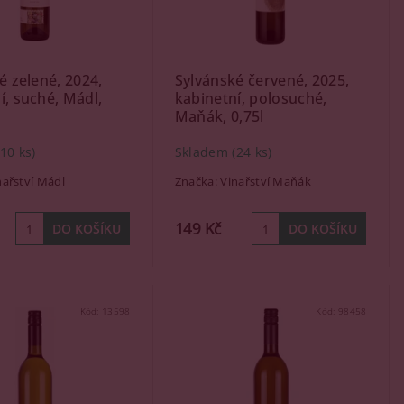
ké zelené, 2024,
Sylvánské červené, 2025,
í, suché, Mádl,
kabinetní, polosuché,
Maňák, 0,75l
(10 ks)
Skladem
(24 ks)
nařství Mádl
Značka:
Vinařství Maňák
149 Kč
Kód:
13598
Kód:
98458