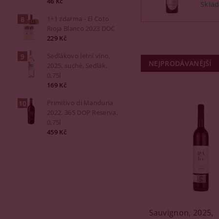
46 Kč
1+1 zdarma - El Coto
Rioja Blanco 2023 DOC
229 Kč
Sedlákovo letní víno,
NEJPRODÁVANĚJŠÍ
2025, suché, Sedlák,
0,75l
169 Kč
Primitivo di Manduria
2022, 365 DOP Reserva,
0,75l
459 Kč
Sauvignon, 2025,