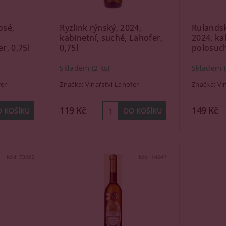
osé,
Ryzlink rýnský, 2024,
Rulands
kabinetní, suché, Lahofer,
2024, ka
r, 0,75l
0,75l
polosuché
Skladem
(2 ks)
Skladem
fer
Značka:
Vinařství Lahofer
Značka:
Vin
119 Kč
149 Kč
Kód:
73882
Kód:
14247