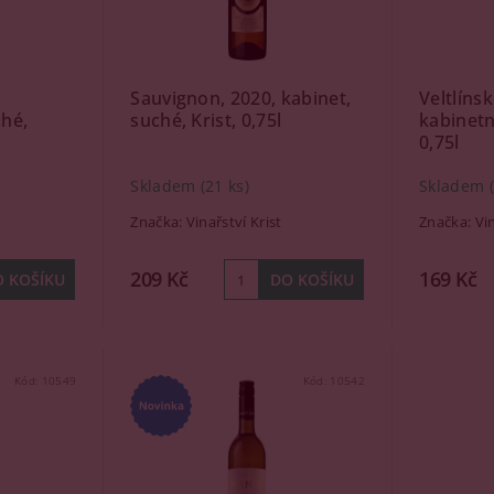
Sauvignon, 2020, kabinet,
Veltlíns
ché,
suché, Krist, 0,75l
kabinetn
0,75l
Skladem
(21 ks)
Skladem
Značka:
Vinařství Krist
Značka:
Vi
209 Kč
169 Kč
Kód:
10549
Kód:
10542