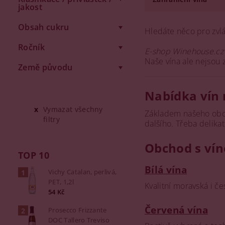
jakost
Obsah cukru
Hledáte něco pro zvlá
Ročník
E-shop Winehouse.cz
Naše vína ale nejsou
Země původu
Nabídka vín 
Vymazat všechny
Základem našeho obch
filtry
dalšího. Třeba delika
Obchod s vín
TOP 10
Bílá vína
Vichy Catalan, perlivá,
PET, 1,2l
Kvalitní moravská i če
54 Kč
Červená vína
Prosecco Frizzante
DOC Tallero Treviso