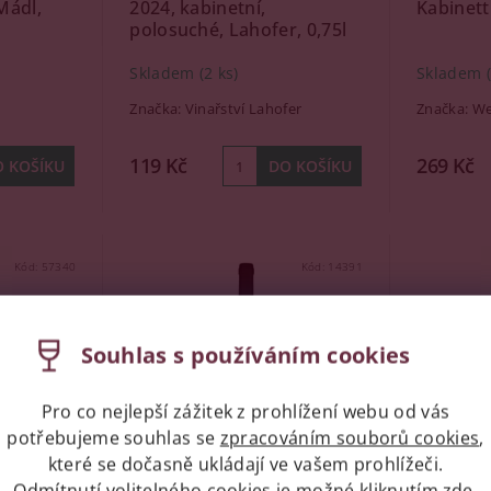
Mádl,
2024, kabinetní,
Kabinett
polosuché, Lahofer, 0,75l
Skladem
(2 ks)
Skladem
Značka:
Vinařství Lahofer
Značka:
We
119 Kč
269 Kč
Kód:
57340
Kód:
14391
Souhlas s používáním cookies
Pro co nejlepší zážitek z prohlížení webu od vás
potřebujeme souhlas se
zpracováním souborů cookies
,
které se dočasně ukládají ve vašem prohlížeči.
Odmítnutí volitelného cookies je možné kliknutím
zde
.