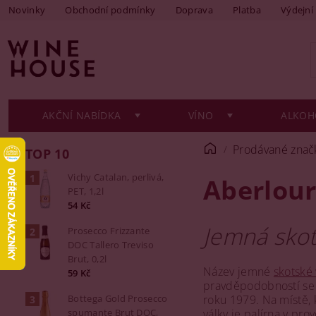
Novinky
Obchodní podmínky
Doprava
Platba
Výdejní
AKČNÍ NABÍDKA
VÍNO
ALKOH
Prodávané znač
TOP 10
Vichy Catalan, perlivá,
Aberlou
PET, 1,2l
54 Kč
Jemná skot
Prosecco Frizzante
DOC Tallero Treviso
Brut, 0,2l
Název jemné
skotské
59 Kč
pravděpodobností se j
Bottega Gold Prosecco
roku 1979. Na místě, 
spumante Brut DOC,
války je palírna v pr