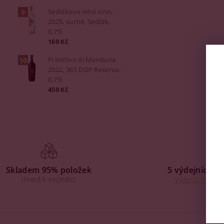
Sedlákovo letní víno,
2025, suché, Sedlák,
0,75l
169 Kč
Primitivo di Manduria
2022, 365 DOP Reserva,
0,75l
459 Kč
Skladem 95% položek
5 výdejních mí
Ihned k expedici
Výdejny na Praz