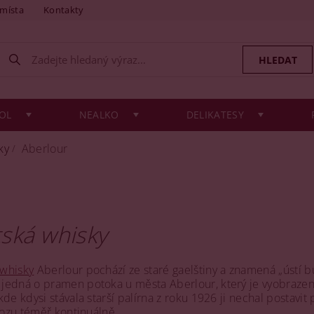
 místa
Kontakty
OL
NEALKO
DELIKATESY
ky
Aberlour
r
ská whisky
 whisky
Aberlour pochází ze staré gaelštiny a znamená „ústí bu
edná o pramen potoka u města Aberlour, který je vyobrazen na
kde kdysi stávala starší palírna z roku 1926 ji nechal postav
ovozu téměř kontinuálně.