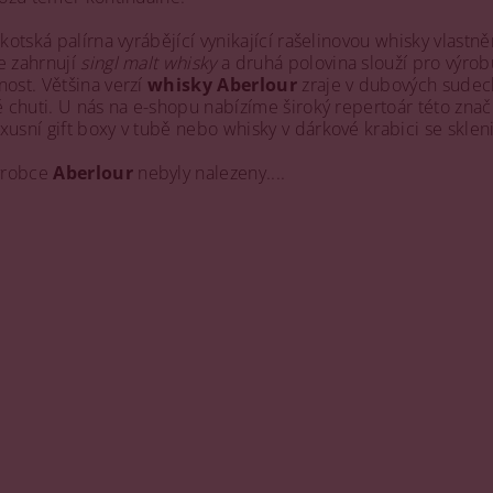
 skotská palírna vyrábějící vynikající rašelinovou whisky vl
e zahrnují
singl malt whisky
a druhá polovina slouží pro výro
nost. Většina verzí
whisky Aberlour
zraje v dubových sudech
né chuti. U nás na e-shopu nabízíme široký repertoár této zna
xusní gift boxy v tubě nebo whisky v dárkové krabici se skl
ýrobce
Aberlour
nebyly nalezeny....