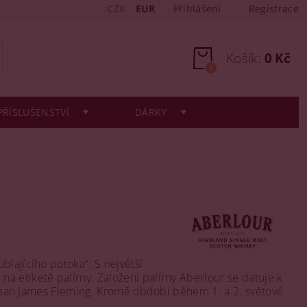
CZK
EUR
Přihlášení
Registrace
Košík:
0 Kč
0
PŘÍSLUŠENSTVÍ
DÁRKY
blajícího potoka“. S největší
 etiketě palírny. Založení palírny Aberlour se datuje k
it pan James Fleming. Kromě období během 1. a 2. světové