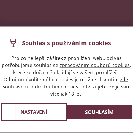
Souhlas s používáním cookies
Pro co nejlepší zážitek z prohlížení webu od vás
potřebujeme souhlas se
zpracováním souborů cookies
,
které se dočasně ukládají ve vašem prohlížeči.
Odmítnutí volitelného cookies je možné kliknutím
zde
.
Souhlasem i odmítnutím cookies potvrzujete, že je vám
více jak 18 let.
Expres doprava celá ČR/Pr
st v Praze
Do 24 hodin u vás doma
e 3, 4 a 6
NASTAVENÍ
SOUHLASÍM