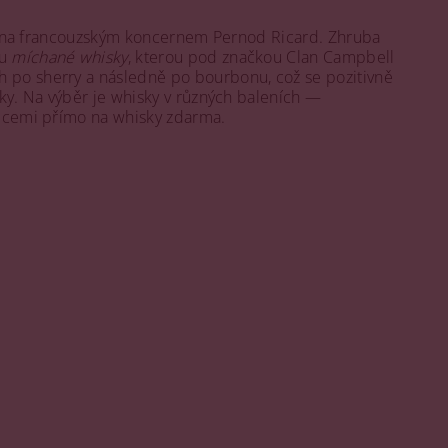
astněna francouzským koncernem Pernod Ricard. Zhruba
bu
míchané whisky
, kterou pod značkou Clan Campbell
 po sherry a následně po bourbonu, což se pozitivně
čky. Na výběr je whisky v různých baleních —
enicemi přímo na whisky zdarma.