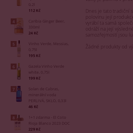
0,2l
112 Kč
Dnes je tato tradiční
polovinu její produkc
Caribia Ginger Beer,
vyrábí ta samá společ
330ml
odráží na její výsled
24 Kč
samozřejmostí jsou lu
Vinho Verde, Messias,
Žádné produkty od v
0,75l
195 Kč
Gazela Vinho Verde
white, 0,75l
199 Kč
Solan de Cabras,
minerální voda
PERLIVÁ, SKLO, 0,33l
46 Kč
1+1 zdarma - El Coto
Rioja Blanco 2023 DOC
229 Kč