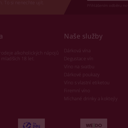
 To si nenechte ujít.
Přihlášením odběru no
a
Naše služby
Dárková vína
rodeje alkoholických nápojů
mladších 18 let.
Degustace vín
Víno na svatbu
Dárkové poukazy
Víno s vlastní etiketou
Firemní víno
Míchané drinky a koktejly