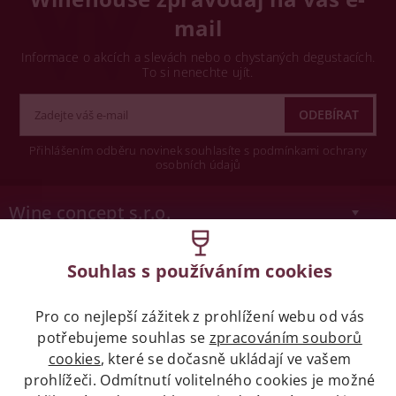
mail
Informace o akcích a slevách nebo o chystaných degustacích.
To si nenechte ujít.
Přihlášením odběru novinek souhlasíte s podmínkami ochrany
osobních údajů
Wine concept s.r.o.
Legislativa
Souhlas s používáním cookies
Zákaz prodeje alkoholických nápojů osobám
Pro co nejlepší zážitek z prohlížení webu od vás
mladších 18 let.
potřebujeme souhlas se
zpracováním souborů
cookies
, které se dočasně ukládají ve vašem
Naše služby
prohlížeči. Odmítnutí volitelného cookies je možné