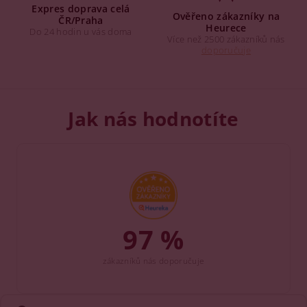
Expres doprava celá
Ověřeno zákazníky na
ČR/Praha
Heurece
Do 24 hodin u vás doma
Více než 2500 zákazníků nás
doporučuje
Jak nás hodnotíte
97 %
zákazníků nás doporučuje