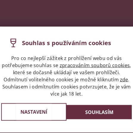
Souhlas s používáním cookies
Pro co nejlepší zážitek z prohlížení webu od vás
potřebujeme souhlas se
zpracováním souborů cookies
,
které se dočasně ukládají ve vašem prohlížeči.
Odmítnutí volitelného cookies je možné kliknutím
zde
.
Souhlasem i odmítnutím cookies potvrzujete, že je vám
více jak 18 let.
Expres doprava celá ČR/Pr
st v Praze
Do 24 hodin u vás doma
e 3, 4 a 6
NASTAVENÍ
SOUHLASÍM