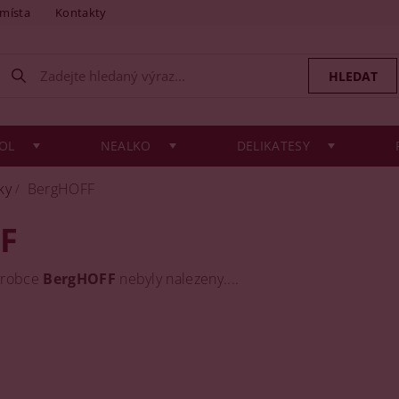
 místa
Kontakty
OL
NEALKO
DELIKATESY
ky
BergHOFF
F
ýrobce
BergHOFF
nebyly nalezeny....