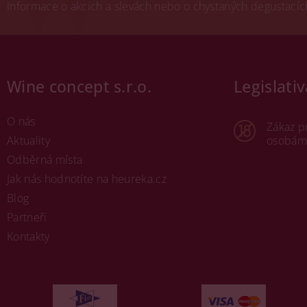
Informace o akcích a slevách nebo o chystaných degustacích.
Wine concept s.r.o.
Legislativ
O nás
Zákaz p
Aktuality
osobám 
Odběrná místa
Jak nás hodnotíte na heureka.cz
Blog
Partneři
Kontakty