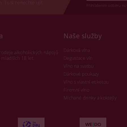
 To si nenechte ujít.
Přihlášením odběru no
a
Naše služby
Dárková vína
rodeje alkoholických nápojů
mladších 18 let.
Degustace vín
Víno na svatbu
Dárkové poukazy
Víno s vlastní etiketou
Firemní víno
Míchané drinky a koktejly