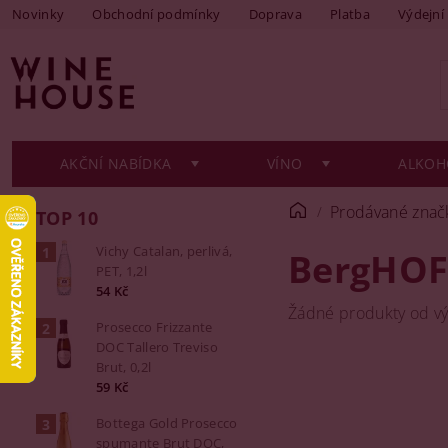
Novinky
Obchodní podmínky
Doprava
Platba
Výdejní
AKČNÍ NABÍDKA
VÍNO
ALKOH
Prodávané znač
TOP 10
Vichy Catalan, perlivá,
BergHOF
PET, 1,2l
54 Kč
Žádné produkty od v
Prosecco Frizzante
DOC Tallero Treviso
Brut, 0,2l
59 Kč
Bottega Gold Prosecco
spumante Brut DOC,