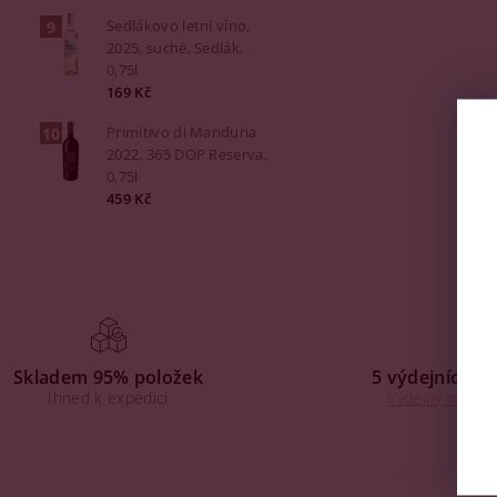
Sedlákovo letní víno,
2025, suché, Sedlák,
0,75l
169 Kč
Primitivo di Manduria
2022, 365 DOP Reserva,
0,75l
459 Kč
Skladem 95% položek
5 výdejních mí
Ihned k expedici
Výdejny na Praz