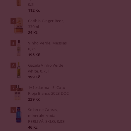
0,2l
112 Kč
Caribia Ginger Beer,
330ml
24 Kč
Vinho Verde, Messias,
0,75l
195 Kč
Gazela Vinho Verde
white, 0,75l
199 Kč
1+1 zdarma - El Coto
Rioja Blanco 2023 DOC
229 Kč
Solan de Cabras,
minerální voda
PERLIVÁ, SKLO, 0,33l
46 Kč