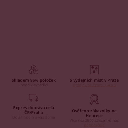
Skladem 95% položek
5 výdejních míst v Praze
Ihned k expedici
Výdejny na Praze 3, 4 a 6
Expres doprava celá
Ověřeno zákazníky na
ČR/Praha
Heurece
Do 24 hodin u vás doma
Více než 2500 zákazníků nás
doporučuje