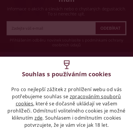
Informace o akcích a slevách nebo o chystaných degustacích.
To si nenechte ujít.
Přihlášením odběru novinek souhlasíte s podmínkami ochrany
osobních údajů
Wine concept s.r.o.
Souhlas s používáním cookies
Legislativa
Pro co nejlepší zážitek z prohlížení webu od vás
Zákaz prodeje alkoholických nápojů osobám
mladších 18 let.
potřebujeme souhlas se
zpracováním souborů
cookies
, které se dočasně ukládají ve vašem
prohlížeči. Odmítnutí volitelného cookies je možné
Naše služby
kliknutím
zde
. Souhlasem i odmítnutím cookies
potvrzujete, že je vám více jak 18 let.
Vše o nákupu