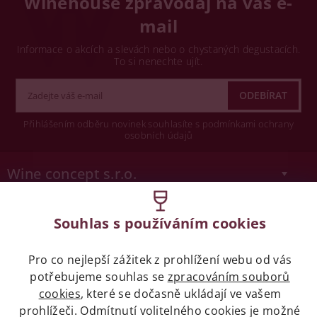
Winehouse zpravodaj na váš e-
mail
Informace o akcích a slevách nebo o chystaných degustacích.
To si nenechte ujít.
Přihlášením odběru novinek souhlasíte s podmínkami ochrany
osobních údajů
Wine concept s.r.o.
Legislativa
Souhlas s používáním cookies
Zákaz prodeje alkoholických nápojů osobám
mladších 18 let.
Pro co nejlepší zážitek z prohlížení webu od vás
potřebujeme souhlas se
zpracováním souborů
cookies
, které se dočasně ukládají ve vašem
Naše služby
prohlížeči. Odmítnutí volitelného cookies je možné