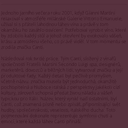
Jednoho jarního večera roku 2001, když Gianni Martini
relaxoval v atmosféře milánské Galerie Vittorio Emanuele,
užíval si s přáteli lahodnou láhev vína a právě v tom
okamžiku ho zasáhlo osvícení. Potřeboval vyrobit víno, které
by zdobilo každý stůl a jehož otevření by evokovalo vášeň,
krásu a atmosféru všeho, co právě viděl. V tom momentu se
zrodila značka Canti.
Následoval rok tvrdé práce. Tým Canti, složený z vinařů
společnosti Fratelli Martini Secondo Luigi spa, designérů,
marketérů, dovozců a běžných lidí, vytvaroval značku a její
produktové řady. Každý detail byl pečlivě promyšlen,
včetně názvu: značka musela být jednoduchá, okamžitě
pochopitelná a hluboce italská z perspektivy jakékoli cizí
kultury, zároveň schopná předat živou náladu a vášeň
typickou pro Itálii. Název, který vynikl nad ostatními, byl
Canti, což znamená písně nebo zpíváš, připomínající svět
hudby, společenskosti, veselosti, italského ducha. Toto
pojmenování dokonale reprezentuje symfonii chutí a
emocí, které každá láhev Canti přináší.