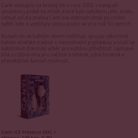
Canti vstoupilo na britský trh v roce 2002 s kampaňí
umístěnou právě na místě, které bylo svědkem jeho zrodu.
Odtud začala značka Canti své dobrodružství po celém
světě, kde si vydobyla silnou pozici ve více než 50 zemích.
Rozsah vín se každým dnem rozšiřuje, spojuje výbornost
italské vinařské tradice s mezinárodní poptávkou a snaží se
nabídnout dokonalý výběr pro každou příležitost: zajímavá
bílá a růžová vína pro svěžest a lehkost, plná červená a
přesvědčivé šumivé možnosti.
Canti ICE Prosecco DOC +
sklenice, Gift box, 0,75l