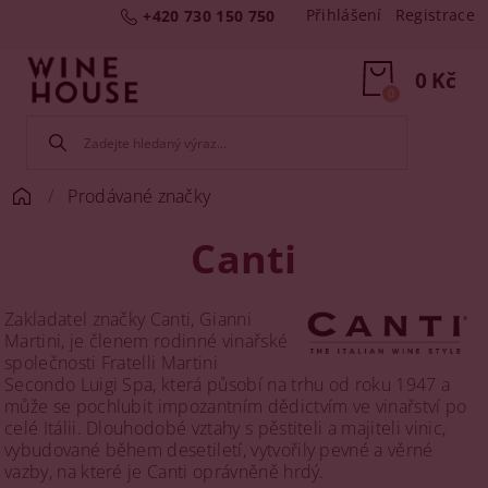
Přihlášení
Registrace
+420 730 150 750
0 Kč
0
Prodávané značky
Canti
Zakladatel značky Canti, Gianni
Martini, je členem rodinné vinařské
společnosti Fratelli Martini
Secondo Luigi Spa, která působí na trhu od roku 1947 a
může se pochlubit impozantním dědictvím ve vinařství po
celé Itálii. Dlouhodobé vztahy s pěstiteli a majiteli vinic,
vybudované během desetiletí, vytvořily pevné a věrné
vazby, na které je Canti oprávněně hrdý.