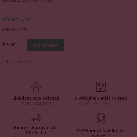
Skladem
(3 ks)
Značka:
Canti
499 Kč
1
položek celkem
Skladem 95% položek
5 výdejních míst v Praze
Ihned k expedici
Výdejny na Praze 3, 4 a 6
Expres doprava celá
Ověřeno zákazníky na
ČR/Praha
Heurece