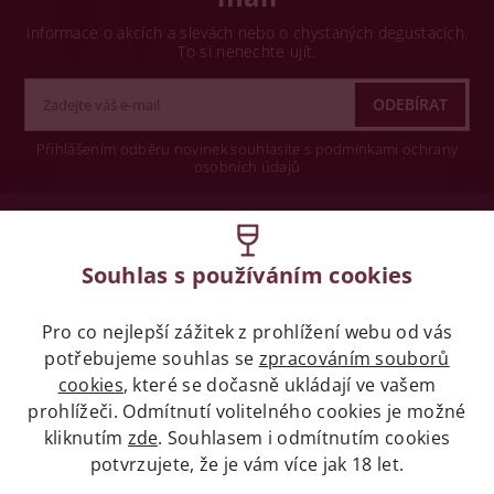
Informace o akcích a slevách nebo o chystaných degustacích.
To si nenechte ujít.
Přihlášením odběru novinek souhlasíte s podmínkami ochrany
osobních údajů
Wine concept s.r.o.
Souhlas s používáním cookies
Legislativa
Pro co nejlepší zážitek z prohlížení webu od vás
Zákaz prodeje alkoholických nápojů osobám
mladších 18 let.
potřebujeme souhlas se
zpracováním souborů
cookies
, které se dočasně ukládají ve vašem
prohlížeči. Odmítnutí volitelného cookies je možné
Naše služby
kliknutím
zde
. Souhlasem i odmítnutím cookies
potvrzujete, že je vám více jak 18 let.
Vše o nákupu