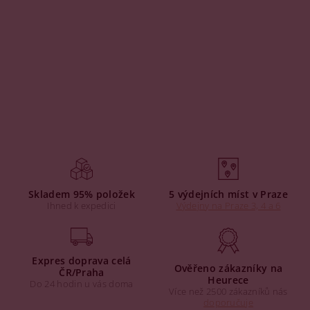
Skladem 95% položek
5 výdejních míst v Praze
Ihned k expedici
Výdejny na Praze 3, 4 a 6
Expres doprava celá
Ověřeno zákazníky na
ČR/Praha
Heurece
Do 24 hodin u vás doma
Více než 2500 zákazníků nás
doporučuje