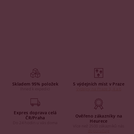
Skladem 95% položek
5 výdejních míst v Praze
Ihned k expedici
Výdejny na Praze 3, 4 a 6
Expres doprava celá
Ověřeno zákazníky na
ČR/Praha
Heurece
Do 24 hodin u vás doma
Více než 2500 zákazníků nás
doporučuje