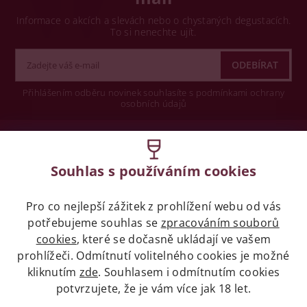
Informace o akcích a slevách nebo o chystaných degustacích.
To si nenechte ujít.
Přihlášením odběru novinek souhlasíte s podmínkami ochrany
osobních údajů
Wine concept s.r.o.
Souhlas s používáním cookies
Legislativa
Pro co nejlepší zážitek z prohlížení webu od vás
Zákaz prodeje alkoholických nápojů osobám
mladších 18 let.
potřebujeme souhlas se
zpracováním souborů
cookies
, které se dočasně ukládají ve vašem
prohlížeči. Odmítnutí volitelného cookies je možné
Naše služby
kliknutím
zde
. Souhlasem i odmítnutím cookies
potvrzujete, že je vám více jak 18 let.
Vše o nákupu