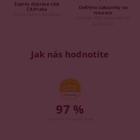
Expres doprava celá
Ověřeno zákazníky na
ČR/Praha
Heurece
Do 24 hodin u vás doma
Více než 2500 zákazníků nás
doporučuje
Jak nás hodnotíte
97 %
zákazníků nás doporučuje