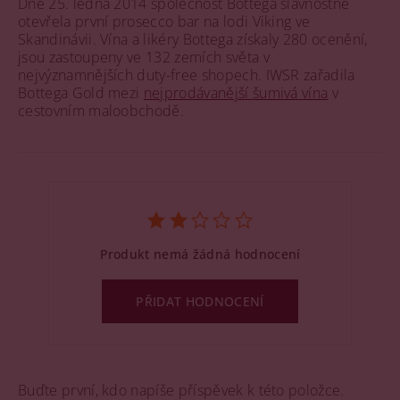
Dne 25. ledna 2014 společnost Bottega slavnostně
otevřela první prosecco bar na lodi Viking ve
Skandinávii. Vína a likéry Bottega získaly 280 ocenění,
jsou zastoupeny ve 132 zemích světa v
nejvýznamnějších duty-free shopech. IWSR zařadila
Bottega Gold mezi
nejprodávanější šumivá vína
v
cestovním maloobchodě.
Produkt nemá žádná hodnocení
PŘIDAT HODNOCENÍ
Buďte první, kdo napíše příspěvek k této položce.