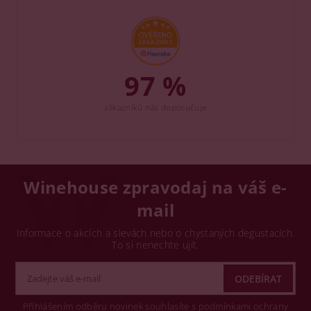
97 %
zákazníků nás doporučuje
Winehouse zpravodaj na váš e-
mail
Informace o akcích a slevách nebo o chystaných degustacích.
To si nenechte ujít.
Přihlášením odběru novinek souhlasíte s podmínkami ochrany