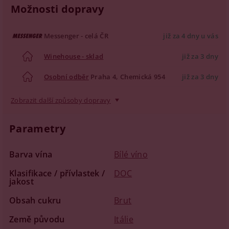
Možnosti dopravy
Messenger - celá ČR
již za 4 dny u vás
Winehouse - sklad
již za 3 dny
Osobní odběr
Praha 4, Chemická 954
již za 3 dny
Zobrazit další způsoby dopravy
Parametry
Barva vína
Bílé víno
Klasifikace / přívlastek /
DOC
jakost
Obsah cukru
Brut
Země původu
Itálie