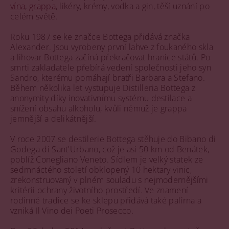
vína
,
grappa
, likéry, krémy, vodka a gin, těší uznání po
celém světě.
Roku 1987 se ke značce Bottega přidává značka
Alexander. Jsou vyrobeny první lahve z foukaného skla
a lihovar Bottega začíná překračovat hranice států. Po
smrti zakladatele přebírá vedení společnosti jeho syn
Sandro, kterému pomáhají bratři Barbara a Stefano.
Během několika let vystupuje Distilleria Bottega z
anonymity díky inovativnímu systému destilace a
snížení obsahu alkoholu, kvůli němuž je grappa
jemnější a delikátnější.
V roce 2007 se destilerie Bottega stěhuje do Bibano di
Godega di Sant'Urbano, což je asi 50 km od Benátek,
poblíž Conegliano Veneto. Sídlem je velký statek ze
sedmnáctého století obklopený 10 hektary vinic,
zrekonstruovaný v plném souladu s nejmodernějšími
kritérii ochrany životního prostředí. Ve znamení
rodinné tradice se ke sklepu přidává také palírna a
vzniká Il Vino dei Poeti Prosecco.