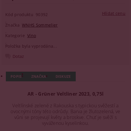
Hlídat cenu
Kód produktu
90392
Značka
WNHS Sommelier
Kategorie
Víno
Položka byla vyprodána...
Dotaz
POPIS
ZNAČKA
DISKUZE
AR - Grüner Veltliner 2023, 0,75l
Veltlínské zelené z Rakouska s typickou svěžestí a
ovocnými tóny této odrůdy. Barva je žlutozelená, ve
vůni se projevují květy a broskve. Chuť je svěží s
vyváženou kyselinkou.