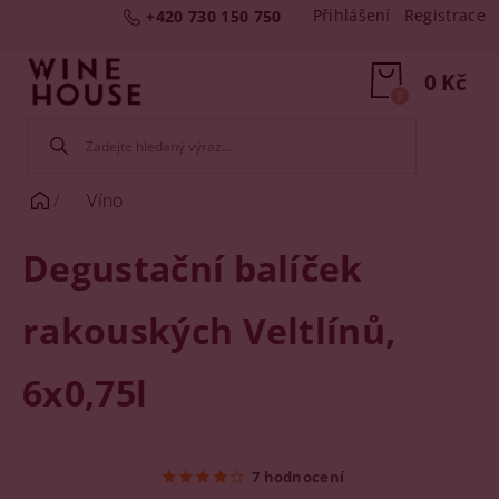
Přihlášení
Registrace
+420 730 150 750
0 Kč
0
Víno
Degustační balíček
rakouských Veltlínů,
6x0,75l
7 hodnocení