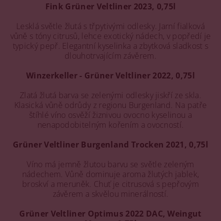
Fink Grüner Veltliner 2023, 0,75l
Lesklá světle žlutá s třpytivými odlesky. Jarní fialková
vůně s tóny citrusů, lehce exotický nádech, v popředí je
typický pepř. Elegantní kyselinka a zbytková sladkost s
dlouhotrvajícím závěrem.
Winzerkeller - Grüner Veltliner 2022, 0,75l
Zlatá žlutá barva se zelenými odlesky jiskří ze skla.
Klasická vůně odrůdy z regionu Burgenland. Na patře
štíhlé víno osvěží žiznivou ovocno kyselinou a
nenapodobitelným kořením a ovocností.
Grüner Veltliner Burgenland Trocken 2021, 0,75l
Víno má jemně žlutou barvu se světle zeleným
nádechem. Vůně dominuje aroma žlutých jablek,
broskví a meruněk. Chuť je citrusová s pepřovým
závěrem a skvělou minerálností.
Grüner Veltliner Optimus 2022 DAC, Weingut