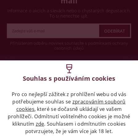
mail
Informace o akcích a slevách nebo o chystaných degustacích.
To si nenechte ujít.
Přihlášením odběru novinek souhlasíte s podmínkami ochrany
osobních údajů
Wine concept s.r.o.
Souhlas s používáním cookies
Legislativa
Pro co nejlepší zážitek z prohlížení webu od vás
Zákaz prodeje alkoholických nápojů osobám
potřebujeme souhlas se
mladších 18 let.
zpracováním souborů
cookies
, které se dočasně ukládají ve vašem
prohlížeči. Odmítnutí volitelného cookies je možné
Naše služby
kliknutím
zde
. Souhlasem i odmítnutím cookies
potvrzujete, že je vám více jak 18 let.
Vše o nákupu