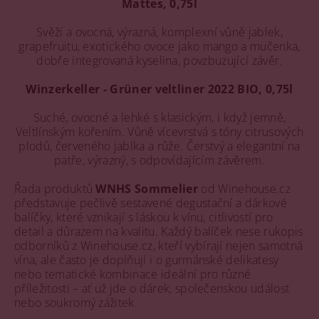
Mattes, 0,75l
Svěží a ovocná, výrazná, komplexní vůně jablek,
grapefruitu, exotického ovoce jako mango a mučenka,
dobře integrovaná kyselina, povzbuzující závěr.
Winzerkeller - Grüner veltliner 2022 BIO, 0,75l
Suché, ovocné a lehké s klasickým, i když jemně,
Veltlínským kořením. Vůně vícevrstvá s tóny citrusových
plodů, červeného jablka a růže. Čerstvý a elegantní na
patře, výrazný, s odpovídajícím závěrem.
Řada produktů
WNHS Sommelier
od Winehouse.cz
představuje pečlivě sestavené degustační a dárkové
balíčky, které vznikají s láskou k vínu, citlivostí pro
detail a důrazem na kvalitu. Každý balíček nese rukopis
odborníků z Winehouse.cz, kteří vybírají nejen samotná
vína, ale často je doplňují i o gurmánské delikatesy
nebo tematické kombinace ideální pro různé
příležitosti – ať už jde o dárek, společenskou událost
nebo soukromý zážitek.