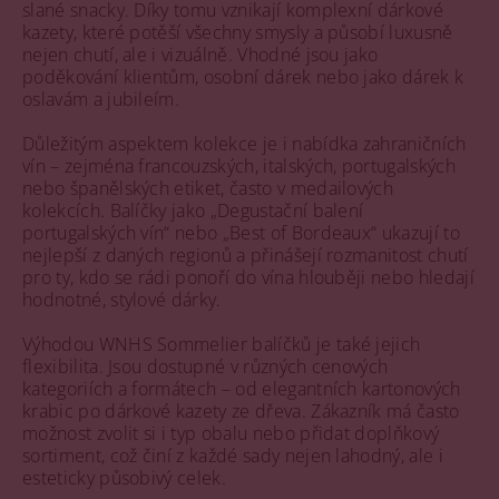
slané snacky. Díky tomu vznikají komplexní dárkové
kazety, které potěší všechny smysly a působí luxusně
nejen chutí, ale i vizuálně. Vhodné jsou jako
poděkování klientům, osobní dárek nebo jako dárek k
oslavám a jubileím.
Důležitým aspektem kolekce je i nabídka zahraničních
vín – zejména francouzských, italských, portugalských
nebo španělských etiket, často v medailových
kolekcích. Balíčky jako „Degustační balení
portugalských vín“ nebo „Best of Bordeaux“ ukazují to
nejlepší z daných regionů a přinášejí rozmanitost chutí
pro ty, kdo se rádi ponoří do vína hlouběji nebo hledají
hodnotné, stylové dárky.
Výhodou WNHS Sommelier balíčků je také jejich
flexibilita. Jsou dostupné v různých cenových
kategoriích a formátech – od elegantních kartonových
krabic po dárkové kazety ze dřeva. Zákazník má často
možnost zvolit si i typ obalu nebo přidat doplňkový
sortiment, což činí z každé sady nejen lahodný, ale i
esteticky působivý celek.