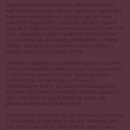
Degustační balíčky pod značkou WNHS Sommelier
tvoří důležitou součást nabídky. Vybírat lze například z
balení nealkoholických vín, šumivých variant nebo
tradičních degustačních sad podle odrůd či regionů.
Sady jako „Degustační balíček nealkoholických vín I a II“
nebo „Degustační balíček nealkoholických bublinek“
jsou navrženy tak, aby nabídly plnohodnotný chuťový
zážitek i bez alkoholu a zároveň přinesly přehled o
různých stylech a přístupech výroby.
Oblíbenou kategorií jsou také balíčky prosecca, které
patří k vyhledávaným volbám pro letní oslavy, posezení
s přáteli nebo slavnostní chvíle. Například „Letní
balíček Prosecco“ nebo „Best of Prosecco
Valdobbiadene DOCG“ přinášejí kombinaci svěžích
bublinek s původem v prestižních italských apelacích.
Jde o vína, která zaručeně potěší jak znalce, tak
příležitostné milovníky šumivých vín.
Značka WNHS Sommelier se ale neomezuje jen na víno
– řada balíčků je doplněna o vybrané delikatesy, jako
jsou francouzské teriny, olivy, hořčice, paštiky nebo