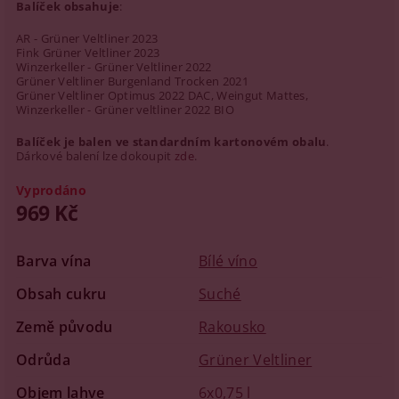
Balíček obsahuje
:
AR - Grüner Veltliner 2023
Fink Grüner Veltliner 2023
Winzerkeller - Grüner Veltliner 2022
Grüner Veltliner Burgenland Trocken 2021
Grüner Veltliner Optimus 2022 DAC, Weingut Mattes,
Winzerkeller - Grüner veltliner 2022 BIO
Balíček je balen ve standardním kartonovém obalu
.
Dárkové balení lze dokoupit
zde
.
Vyprodáno
969 Kč
Barva vína
Bílé víno
Obsah cukru
Suché
Země původu
Rakousko
Odrůda
Grüner Veltliner
Objem lahve
6x0,75 l