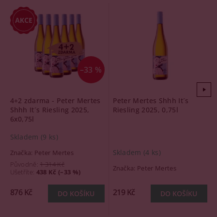
–33 %
4+2 zdarma - Peter Mertes
Peter Mertes Shhh It´s
Shhh It´s Riesling 2025,
Riesling 2025, 0,75l
6x0,75l
Skladem
(9 ks)
Skladem
(4 ks)
Značka:
Peter Mertes
Původně:
1 314 Kč
Značka:
Peter Mertes
Ušetříte
:
438 Kč (–33 %)
876 Kč
219 Kč