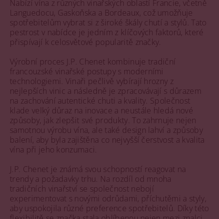
Nabízí vína z různých vinařských oblastí Francie, včetně
Languedocu, Gaskoňska a Bordeaux, což umožňuje
spotřebitelům vybrat si z široké škály chutí a stylů. Tato
pestrost v nabídce je jedním z klíčových faktorů, které
přispívají k celosvětové popularitě značky.
Výrobní proces J.P. Chenet kombinuje tradiční
francouzské vinařské postupy s moderními
technologiemi. Vinaři pečlivě vybírají hrozny z
nejlepších vinic a následně je zpracovávají s důrazem
na zachování autentické chuti a kvality. Společnost
klade velký důraz na inovace a neustále hledá nové
způsoby, jak zlepšit své produkty. To zahrnuje nejen
samotnou výrobu vína, ale také design lahví a způsoby
balení, aby byla zajištěna co nejvyšší čerstvost a kvalita
vína při jeho konzumaci.
J.P. Chenet je známá svou schopností reagovat na
trendy a požadavky trhu. Na rozdíl od mnoha
tradičních vinařství se společnost nebojí
experimentovat s novými odrůdami, příchutěmi a styly,
aby uspokojila různé preference spotřebitelů. Díky této
flexibilitě se značka stala oblíbenou nejen mezi znalci