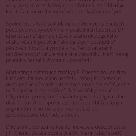
vína, ale také mezi běžnými spotřebiteli, kteří hledají
kvalitní a cenově dostupné víno pro každodenní pití.
Společnost si také zakládá na udržitelných a etických
postupech ve výrobě vína. V posledních letech se J.P.
Chenet zaměřuje na snižování svého ekologického
otisku, včetně používání ekologických postupů při
pěstování hroznů a výrobě vína. Tento závazek k
udržitelnosti přitahuje stále více zákazníků, kteří hledají
produkty šetrné k životnímu prostředí.
Marketing a distribuce značky J.P. Chenet jsou dalšími
klíčovými faktory jejího úspěchu. Víno J.P. Chenet je
dostupné ve více než 160 zemích po celém světě, což z
ní činí jednu z nejrozšířenějších vinařských značek.
Díky dobře promyšlené marketingové strategii a silné
distribuční síti se společnost dokáže přiblížit různým
segmentům trhu, od supermarketů až po
specializované obchody s vínem.
Díky svému důrazu na kvalitu, inovace a dostupnost si
J.P. Chenet získala pověst značky, která nabízí skvělý