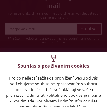
mail
Informace o akcích a slevách nebo o chystaných degustacích.
To si nenechte ujít.
Přihlášením odběru novinek souhlasíte s podmínkami ochrany
osobních údajů
Wine concept s.r.o.
Souhlas s používáním cookies
Legislativa
Pro co nejlepší zážitek z prohlížení webu od vás
Zákaz prodeje alkoholických nápojů osobám
potřebujeme souhlas se
zpracováním souborů
mladších 18 let.
cookies
, které se dočasně ukládají ve vašem
prohlížeči. Odmítnutí volitelného cookies je možné
Naše služby
kliknutím
zde
. Souhlasem i odmítnutím cookies
potvrzujete, že je vám více jak 18 let.