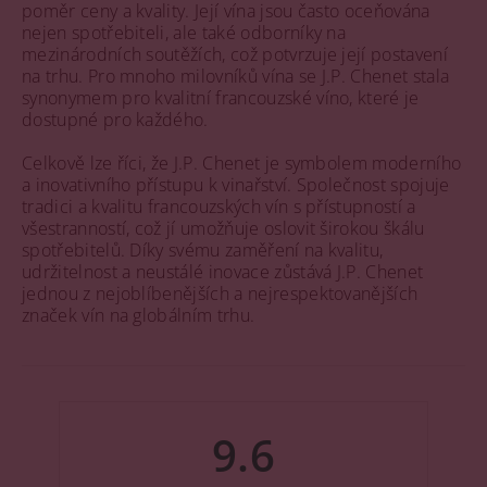
poměr ceny a kvality. Její vína jsou často oceňována
nejen spotřebiteli, ale také odborníky na
mezinárodních soutěžích, což potvrzuje její postavení
na trhu. Pro mnoho milovníků vína se J.P. Chenet stala
synonymem pro kvalitní francouzské víno, které je
dostupné pro každého.
Celkově lze říci, že J.P. Chenet je symbolem moderního
a inovativního přístupu k vinařství. Společnost spojuje
tradici a kvalitu francouzských vín s přístupností a
všestranností, což jí umožňuje oslovit širokou škálu
spotřebitelů. Díky svému zaměření na kvalitu,
udržitelnost a neustálé inovace zůstává J.P. Chenet
jednou z nejoblíbenějších a nejrespektovanějších
značek vín na globálním trhu.
9.6