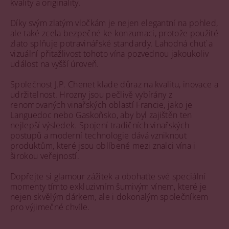
kvality a originality.
Díky svým zlatým vločkám je nejen elegantní na pohled,
ale také zcela bezpečné ke konzumaci, protože použité
zlato splňuje potravinářské standardy. Lahodná chuť a
vizuální přitažlivost tohoto vína pozvednou jakoukoliv
událost na vyšší úroveň.
Společnost J.P. Chenet klade důraz na kvalitu, inovace a
udržitelnost. Hrozny jsou pečlivě vybírány z
renomovaných vinařských oblastí Francie, jako je
Languedoc nebo Gaskoňsko, aby byl zajištěn ten
nejlepší výsledek. Spojení tradičních vinařských
postupů a moderní technologie dává vzniknout
produktům, které jsou oblíbené mezi znalci vína i
širokou veřejností.
Dopřejte si glamour zážitek a obohaťte své speciální
momenty tímto exkluzivním šumivým vínem, které je
nejen skvělým dárkem, ale i dokonalým společníkem
pro výjimečné chvíle.