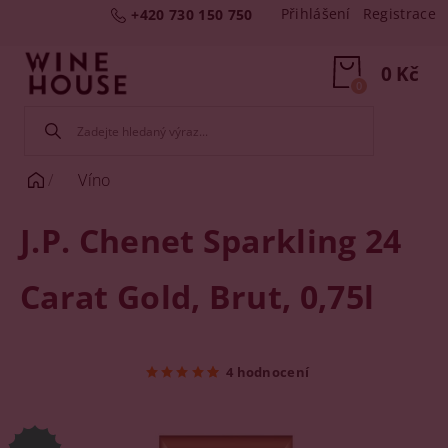
Přihlášení
Registrace
+420 730 150 750
0 Kč
0
Víno
J.P. Chenet Sparkling 24
Carat Gold, Brut, 0,75l
4 hodnocení