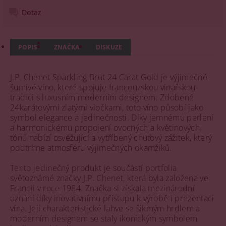
Dotaz
POPIS
ZNAČKA
DISKUZE
J.P. Chenet Sparkling Brut 24 Carat Gold je výjimečné
šumivé víno, které spojuje francouzskou vinařskou
tradici s luxusním moderním designem. Zdobené
24karátovými zlatými vločkami, toto víno působí jako
symbol elegance a jedinečnosti. Díky jemnému perlení
a harmonickému propojení ovocných a květinových
tónů nabízí osvěžující a vytříbený chuťový zážitek, který
podtrhne atmosféru výjimečných okamžiků.
Tento jedinečný produkt je součástí portfolia
světoznámé značky J.P. Chenet, která byla založena ve
Francii v roce 1984. Značka si získala mezinárodní
uznání díky inovativnímu přístupu k výrobě i prezentaci
vína. Její charakteristické lahve se šikmým hrdlem a
moderním designem se staly ikonickým symbolem