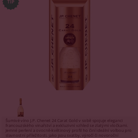
Šumivé víno J.P. Chenet 24 Carat Gold v sobě spojuje eleganci
francouzského vinařství a exkluzivní vzhled se zlatými vločkami.
Jemné perlení a ovocně-květinový profil ho činí ideální volbou pro
slavnostní příležitosti, jako jsou svatby, výročí či novoroční