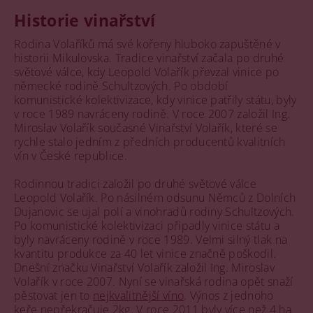
Historie vinařství
Rodina Volaříků má své kořeny hluboko zapuštěné v
historii Mikulovska. Tradice vinařství začala po druhé
světové válce, kdy Leopold Volařík převzal vinice po
německé rodině Schultzových. Po období
komunistické kolektivizace, kdy vinice patřily státu, byly
v roce 1989 navráceny rodině. V roce 2007 založil Ing.
Miroslav Volařík současné Vinařství Volařík, které se
rychle stalo jedním z předních producentů kvalitních
vín v České republice.
Rodinnou tradici založil po druhé světové válce
Leopold Volařík. Po násilném odsunu Němců z Dolních
Dujanovic se ujal polí a vinohradů rodiny Schultzových.
Po komunistické kolektivizaci připadly vinice státu a
byly navráceny rodině v roce 1989. Velmi silný tlak na
kvantitu produkce za 40 let vinice značně poškodil.
Dnešní značku Vinařství Volařík založil Ing. Miroslav
Volařík v roce 2007. Nyní se vinařská rodina opět snaží
pěstovat jen to
nejkvalitnější víno
. Výnos z jednoho
keře nepřekračuje 2kg. V roce 2011 byly více než 4 ha