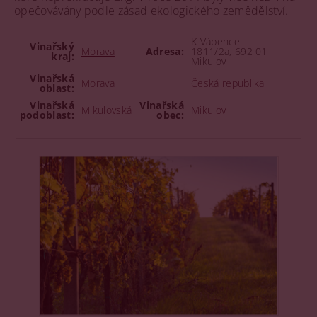
opečovávány podle zásad ekologického zemědělství.
K Vápence
Vinařský
Morava
Adresa:
1811/2a, 692 01
kraj:
Mikulov
Vinařská
Morava
Česká republika
oblast:
Vinařská
Vinařská
Mikulovská
Mikulov
podoblast:
obec: