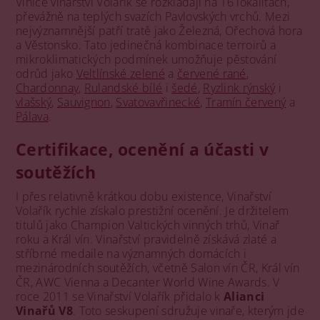
Vinice vinařství Volařík se rozkládají na 16 lokalitách,
převážně na teplých svazích Pavlovských vrchů. Mezi
nejvýznamnější patří tratě jako Železná, Ořechová hora
a Věstonsko. Tato jedinečná kombinace terroirů a
mikroklimatických podmínek umožňuje pěstování
odrůd jako
Veltlínské zelené
a
červené rané
,
Chardonnay
,
Rulandské bílé
i
šedé
,
Ryzlink rýnský
i
vlašský
,
Sauvignon
,
Svatovavřinecké
,
Tramín červený
a
Pálava
.
Certifikace, ocenění a účasti v
soutěžích
I přes relativně krátkou dobu existence, Vinařství
Volařík rychle získalo prestižní ocenění. Je držitelem
titulů jako Champion Valtických vinných trhů, Vinař
roku a Král vín. Vinařství pravidelně získává zlaté a
stříbrné medaile na významných domácích i
mezinárodních soutěžích, včetně Salon vín ČR, Král vín
ČR, AWC Vienna a Decanter World Wine Awards. V
roce 2011 se Vinařství Volařík přidalo k
Alianci
Vinařů V8
. Toto seskupení sdružuje vinaře, kterým jde