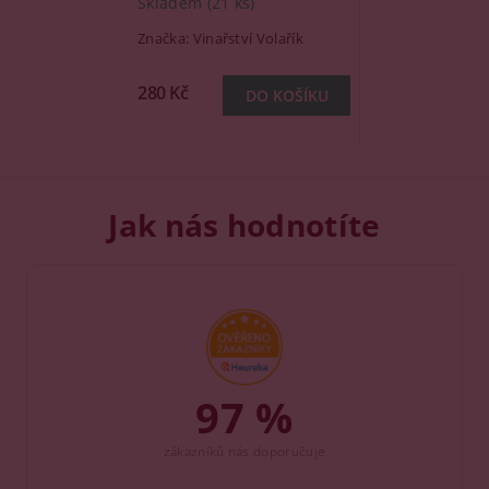
Skladem
(21 ks)
Značka:
Vinařství Volařík
280 Kč
Jak nás hodnotíte
97 %
zákazníků nás doporučuje