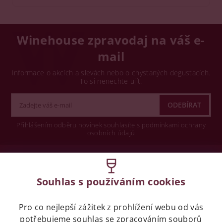
Winehouse zpravodaj na váš e-
mail
Informace o akcích a slevách nebo o chystaných degustacích.
To si nenechte ujít.
Přihlášením odběru novinek souhlasíte s podmínkami ochrany
osobních údajů
Wine concept s.r.o.
Souhlas s používáním cookies
Legislativa
Pro co nejlepší zážitek z prohlížení webu od vás
Zákaz prodeje alkoholických nápojů osobám
mladších 18 let.
potřebujeme souhlas se
zpracováním souborů