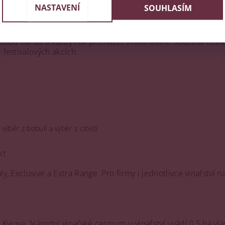
NASTAVENÍ
SOUHLASÍM
ném zpracování hroznů a průběžném rozšiřování sortimentu. V
telném stylu moravských vín. Hrozny zpracovává převážně ze 
dbu odrůd a každý rok přicházet s novinkami. Součástí činnos
 festivalových akcích.
 výběr z bobulí a výběr z cibéb
KT
ly, Exclusive a Extra Range. Pro firmy i jednotlivce vinařství 
 Kyjova. Národní vinařské centrum u vinařství uvádí 0,5 ha vla