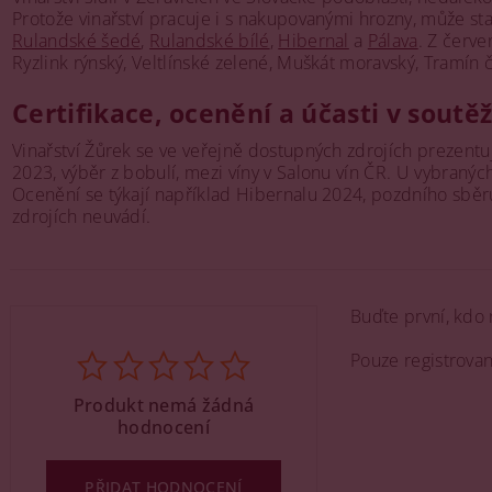
Protože vinařství pracuje i s nakupovanými hrozny, může st
Rulandské šedé
,
Rulandské bílé
,
Hibernal
a
Pálava
. Z červe
Ryzlink rýnský, Veltlínské zelené, Muškát moravský, Tramí
Certifikace, ocenění a účasti v soutě
Vinařství Žůrek se ve veřejně dostupných zdrojích prezent
2023, výběr z bobulí, mezi víny v Salonu vín ČR. U vybranýc
Ocenění se týkají například Hibernalu 2024, pozdního sběru
zdrojích neuvádí.
Buďte první, kdo 
Pouze registrova
Produkt nemá žádná
hodnocení
PŘIDAT HODNOCENÍ