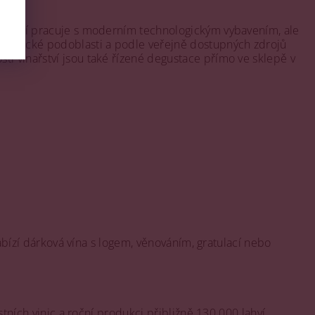
inařství pracuje s moderním technologickým vybavením, ale
Slovácké podoblasti a podle veřejně dostupných zdrojů
ti vinařství jsou také řízené degustace přímo ve sklepě v
nabízí dárková vína s logem, věnováním, gratulací nebo
stních vinic a roční produkci přibližně 130 000 lahví.