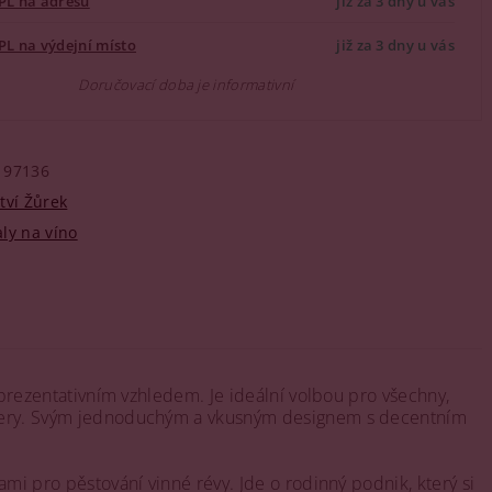
PL na adresu
již za 3 dny u vás
PL na výdejní místo
již za 3 dny u vás
Doručovací doba je informativní
97136
tví Žůrek
ly na víno
reprezentativním vzhledem. Je ideální volbou pro všechny,
artnery. Svým jednoduchým a vkusným designem s decentním
ami pro pěstování vinné révy. Jde o rodinný podnik, který si