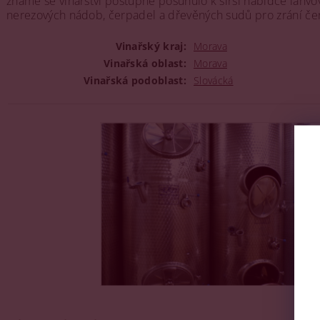
známé se vinařství postupně posunulo k širší nabídce lahvov
nerezových nádob, čerpadel a dřevěných sudů pro zrání čer
Vinařský kraj:
Morava
Vinařská oblast:
Morava
Vinařská podoblast:
Slovácká