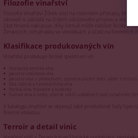
Filozofie vinařství
Filozofie Vinařství Žůrek stojí na rodinném přístupu, šetr
zároveň si zakládá na čistém odrůdovém projevu a srozumi
část hroznů nakupuje, díky čemuž může nabízet širokou skla
Žeravicích, ochutnávky ve vinotékách a účast na firemních či
Klasifikace produkovaných vín
Vinařství produkuje široké spektrum vín:
Moravská zemská vína
Jakostní odrůdová vína
Jakostní vína s přívlastkem, zejména pozdní sběr, výběr z hroznů,
Bílá, růžová a červená tichá vína
Perlivá vína, frizzante a bublinky
Šumivá vína a sekty, včetně sektů uváděných pod označením SE
V katalogu vinařství se objevují také produktové řady Speciá
firemní etiketou.
Terroir a detail vinic
Vinařství sídlí v Žeravicích ve Slovácké podoblasti, nedaleko