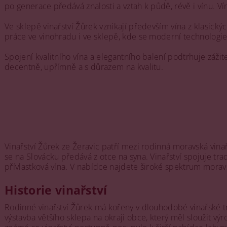
po generace předává znalosti a vztah k půdě, révě i vínu. Vína
Ve sklepě vinařství Žůrek vznikají především vína z klasický
práce ve vinohradu i ve sklepě, kde se moderní technologie 
Spojení kvalitního vína a elegantního balení podtrhuje záži
decentně, upřímně a s důrazem na kvalitu.
Vinařství Žůrek ze Žeravic patří mezi rodinná moravská vina
se na Slovácku předává z otce na syna. Vinařství spojuje t
přívlastková vína. V nabídce najdete široké spektrum moravsk
Historie vinařství
Rodinné vinařství Žůrek má kořeny v dlouhodobé vinařské tr
výstavba většího sklepa na okraji obce, který měl sloužit vý