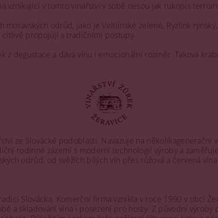
 vznikající v tomto vinařství v sobě nesou jak rukopis terroiru,
ch moravských odrůd, jako je Veltlínské zelené, Ryzlink rýnsk
citlivě propojují s tradičními postupy.
tek z degustace a dává vínu i emocionální rozměr. Taková krabi
řství ze Slovácké podoblasti. Navazuje na několikagenerační vz
radiční rodinné zázemí s moderní technologií výroby a zaměřu
ých odrůd, od svěžích bílých vín přes růžová a červená vína a
adici Slovácka. Komerční firma vznikla v roce 1990 v obci Že
robě a skladování vína i posezení pro hosty. Z původní výroby 