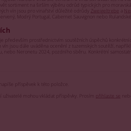
avět sortiment na širším výběru odrůd typických pro moravská 
ných vín jsou pro vinařství důležité odrůdy
Zweigeltrebe
a
Ne
n červený, Modrý Portugal, Cabernet Sauvignon nebo Rulandsk
žích
uje především prostřednictvím soutěžních úspěchů konkrétníc
h vín jsou dále uváděna ocenění z tuzemských soutěží, napříkl
, nebo Neronetu 2024, pozdního sběru. Konkrétní samostatnou
napíše příspěvek k této položce.
ní uživatelé mohou vkládat příspěvky. Prosím
přihlaste se
neb