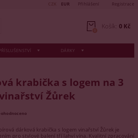
CZK
EUR
Přihlášení
Registrace
Košík:
0 Kč
0
PŘÍSLUŠENSTVÍ
DÁRKY
vá krabička s logem na 3
vinařství Žůrek
eohodnoceno
pírová dárková krabička s logem vinařství Žůrek je
ním pro stylové balení tří lahví vína. Kvalitní zpracování