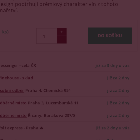
 design podtrhují prémiový charakter vín z tohoto
nařství.
1 ks)
essenger - celá ČR
již za 3 dny u vás
inehouse - sklad
již za 2 dny
sobní odběr
Praha 4, Chemická 954
již za 2 dny
dběrné místo
Praha 3, Lucemburská 11
již za 2 dny
dběrné místo
Říčany, Barákova 237/8
již za 2 dny
olt express - Praha 🔥
již za 2 dny u vás