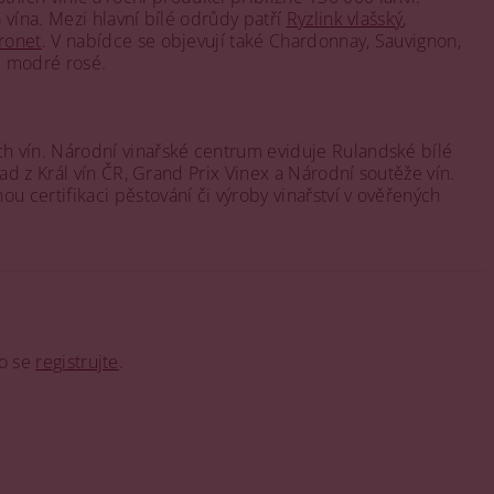
vína. Mezi hlavní bílé odrůdy patří
Ryzlink vlašský
,
ronet
. V nabídce se objevují také Chardonnay, Sauvignon,
é modré rosé.
h vín. Národní vinařské centrum eviduje Rulandské bílé
ad z Král vín ČR, Grand Prix Vinex a Národní soutěže vín.
 certifikaci pěstování či výroby vinařství v ověřených
o se
registrujte
.