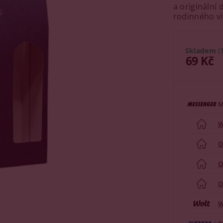
a originální
rodinného vi
Skladem
(
69 Kč
M
W
O
O
O
W