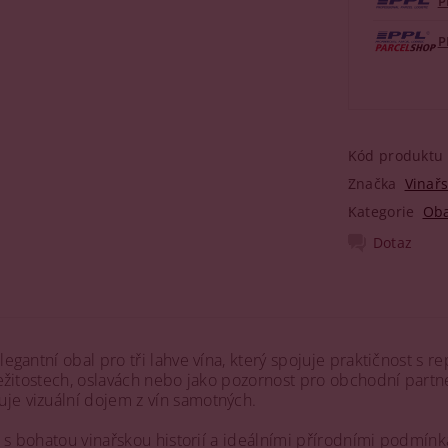
P
P
Kód produktu
Značka
Vinařs
Kategorie
Oba
Dotaz
legantní obal pro tři lahve vína, který spojuje praktičnost s 
příležitostech, oslavách nebo jako pozornost pro obchodní p
je vizuální dojem z vín samotných.
ti s bohatou vinařskou historií a ideálními přírodními podmínk