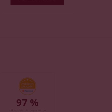
97 %
zákazníků nás doporučuje