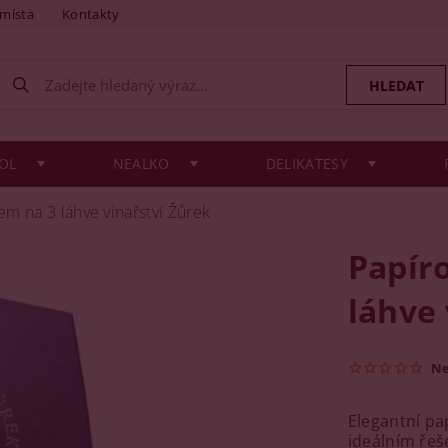
 místa
Kontakty
OL
NEALKO
DELIKATESY
em na 3 láhve vinařství Žůrek
Papíro
láhve 
N
Elegantní pa
ideálním řeše