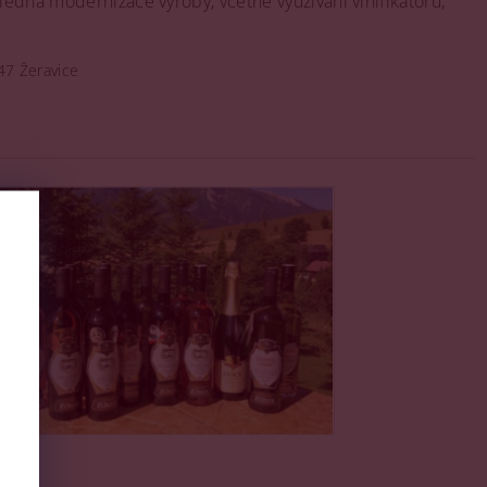
ledná modernizace výroby, včetně využívání vinifikátorů,
47 Žeravice