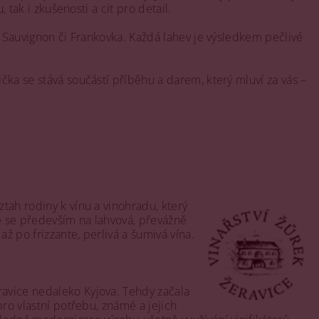
 tak i zkušenosti a cit pro detail.
ý, Sauvignon či Frankovka. Každá lahev je výsledkem pečlivé
čka se stává součástí příběhu a darem, který mluví za vás –
tah rodiny k vínu a vinohradu, který
je se především na lahvová, převážně
ž po frizzante, perlivá a šumivá vína.
ravice nedaleko Kyjova. Tehdy začala
pro vlastní potřebu, známé a jejich