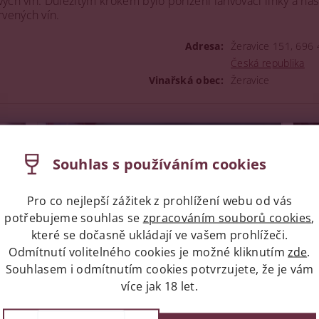
ých vín. Důležitým krokem bylo pořízení láhvovací linky a nás
vených vín.
Adresa:
Žeravice 151, 696 
Česká republika
Vinařská obec:
Žeravice
Souhlas s používáním cookies
Pro co nejlepší zážitek z prohlížení webu od vás
potřebujeme souhlas se
zpracováním souborů cookies
,
které se dočasně ukládají ve vašem prohlížeči.
Odmítnutí volitelného cookies je možné kliknutím
zde
.
Souhlasem i odmítnutím cookies potvrzujete, že je vám
více jak 18 let.