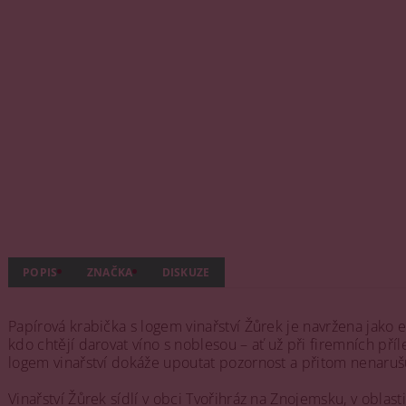
POPIS
ZNAČKA
DISKUZE
Papírová krabička s logem vinařství Žůrek je navržena jako e
kdo chtějí darovat víno s noblesou – ať už při firemních 
logem vinařství dokáže upoutat pozornost a přitom nenarušu
Vinařství Žůrek sídlí v obci Tvořihráz na Znojemsku, v oblas