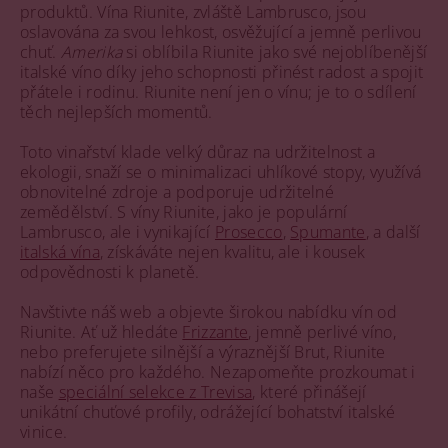
produktů. Vína Riunite, zvláště Lambrusco, jsou
oslavována za svou lehkost, osvěžující a jemně perlivou
chuť.
Amerika
si oblíbila Riunite jako své nejoblíbenější
italské víno díky jeho schopnosti přinést radost a spojit
přátele i rodinu. Riunite není jen o vínu; je to o sdílení
těch nejlepších momentů.
Toto vinařství klade velký důraz na udržitelnost a
ekologii, snaží se o minimalizaci uhlíkové stopy, využívá
obnovitelné zdroje a podporuje udržitelné
zemědělství. S víny Riunite, jako je populární
Lambrusco, ale i vynikající
Prosecco
,
Spumante
, a další
italská vína
, získáváte nejen kvalitu, ale i kousek
odpovědnosti k planetě.
Navštivte náš web a objevte širokou nabídku vín od
Riunite. Ať už hledáte
Frizzante
, jemně perlivé víno,
nebo preferujete silnější a výraznější Brut, Riunite
nabízí něco pro každého. Nezapomeňte prozkoumat i
naše
speciální selekce z Trevisa
, které přinášejí
unikátní chuťové profily, odrážející bohatství italské
vinice.