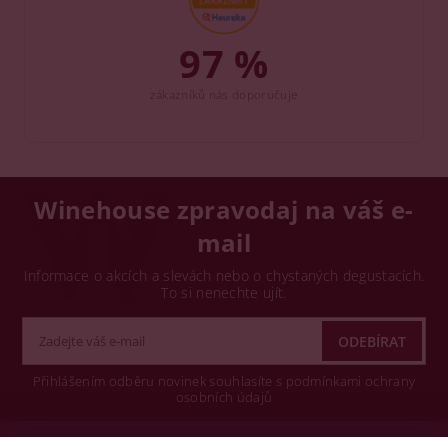
97 %
zákazníků nás doporučuje
Winehouse zpravodaj na váš e-
mail
Informace o akcích a slevách nebo o chystaných degustacích.
To si nenechte ujít.
Přihlášením odběru novinek souhlasíte s podmínkami ochrany
osobních údajů