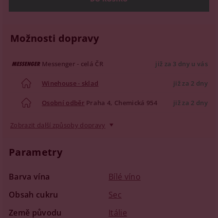
Možnosti dopravy
Messenger - celá ČR
již za 3 dny u vás
Winehouse - sklad
již za 2 dny
Osobní odběr
Praha 4, Chemická 954
již za 2 dny
Zobrazit další způsoby dopravy
Parametry
Barva vína
Bílé víno
Obsah cukru
Sec
Země původu
Itálie