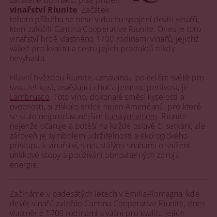
zahalené do máku, píše příběh
vinařství Riunite
. Začátek
tohoto příběhu se nese v duchu spojení devíti vinařů,
kteří založili Cantina Cooperative Riunite. Dnes je toto
vinařství hrdě vlastněno 1700 rodinami vinařů, jejichž
vášeň pro kvalitu a cestu jejich produktů nikdy
nevyhasla.
Hlavní hvězdou Riunite, uznávanou po celém světě pro
svou lehkost, osvěžující chuť a jemnou perlivost, je
Lambrusco
. Toto víno, dokonalé směsí kyselosti a
ovocnosti, si získalo srdce nejen Američanů, pro které
se stalo nejprodávanějším
italským vínem
. Riunite
nejenže očaruje a potěší na každé oslavě či setkání, ale
zároveň je symbolem udržitelnosti a ekologického
přístupu k vinařství, s neustálými snahami o snížení
uhlíkové stopy a používání obnovitelných zdrojů
energie.
Začínáme v padesátých letech v Emilia-Romagna, kde
devět vinařů založilo Cantina Cooperative Riunite, dnes
vlastněné 1700 rodinami s vášní pro kvalitu jejich