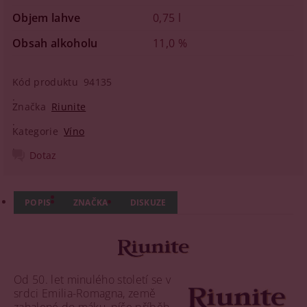
Objem lahve
0,75 l
Obsah alkoholu
11,0 %
Kód produktu
94135
Značka
Riunite
Kategorie
Víno
Dotaz
POPIS
ZNAČKA
DISKUZE
Od 50. let minulého století se v
srdci Emilia-Romagna, země