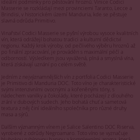
ideální podmínky pro pěstování hroznů. Vinice Codici
Masserie se rozkládají mezi provinciemi Taranto, Lecce a
Brindisi, v historickém území Manduria, kde se pěstuje
slavná odrůda Primitivo.
Vinařství Codici Masserie se pyšní výrobou vysoce kvalitních
vín, která odrážejí bohatou tradici a kulturní dědictví
regionu. Každý krok výroby, od pečlivého výběru hroznů až
po finální zpracování, je prováděn s maximální péčí a
odborností. Výsledkem jsou vyvážená, plná a smyslná vína,
která získávají uznání po celém světě.
Jedním z nejvýznamnějších vín z portfolia Codici Masserie
je Primitivo di Manduria DOC. Toto víno je charakteristické
svými intenzivními ovocnými a kořeněnými tóny, s
nádechem vanilky a čokolády, které pocházejí z dlouhého
zrání v dubových sudech. Jeho bohatá chuť a sametová
textura z něj činí ideálního společníka pro různé druhy
masa a sýrů.
Dalším významným vínem je Salice Salentino DOC Riserva,
vyrobené z odrůdy Negroamaro. Toto víno se vyznačuje
hlubokou rubínovou barvou a komplexními aroma, která