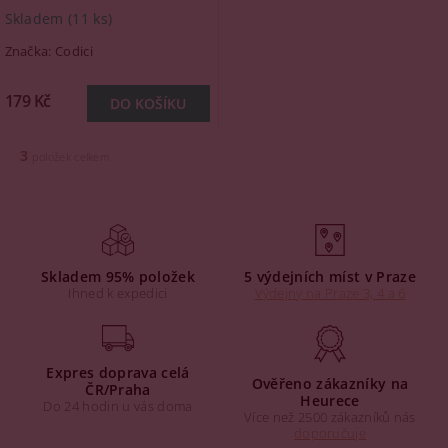
Skladem
(11 ks)
Značka:
Codici
179 Kč
3
položek celkem
Skladem 95% položek
5 výdejních míst v Praze
Ihned k expedici
Výdejny na Praze 3, 4 a 6
Expres doprava celá
Ověřeno zákazníky na
ČR/Praha
Heurece
Do 24 hodin u vás doma
Více než 2500 zákazníků nás
doporučuje