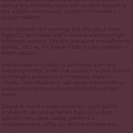
zahrnují tóny červeného ovoce, bylin a koření. Na patře je
plné a dobře strukturované, s jemnými tříslovinami a
dlouhým závěrem.
Codici Masserie také produkuje bílá vína, jako je Fiano
Puglia IGT, které nabízí svěží a citrusové aroma s jemnými
květinovými podtóny. Toto víno je vyvážené a má příjemnou
kyselost, což z něj činí vynikající volbu k rybím pokrmům a
lehkým salátům.
Vinařství klade velký důraz na udržitelnost a ochranu
životního prostředí. V rámci své produkce využívají moderní
technologie a postupy, které minimalizují dopad na
přírodu. Codici Masserie je také zapojeno do iniciativ na
podporu biodiverzity a zachování tradičních vinařských
metod.
Závazek ke kvalitě a inovaci je patrný i v jejich dalších
produktech, jako je Negroamaro Puglia IGT a různé
speciální směsi, které nabízejí jedinečné a
nezapomenutelné zážitky pro všechny milovníky vína.