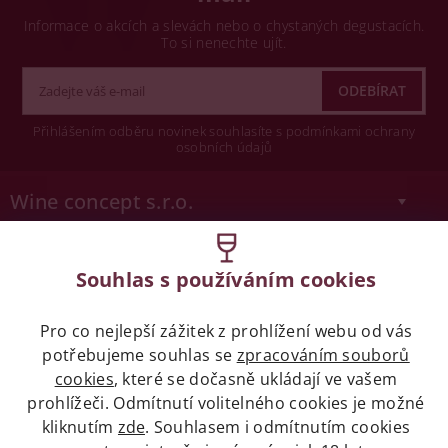
Informace o akcích a slevách nebo o chystaných degustacích.
To si nenechte ujít.
Přihlášením odběru novinek souhlasíte s podmínkami ochrany
osobních údajů
Wine concept s.r.o.
Legislativa
Souhlas s používáním cookies
Zákaz prodeje alkoholických nápojů osobám
mladších 18 let.
Pro co nejlepší zážitek z prohlížení webu od vás
potřebujeme souhlas se
zpracováním souborů
Naše služby
cookies
, které se dočasně ukládají ve vašem
prohlížeči. Odmítnutí volitelného cookies je možné
kliknutím
zde
. Souhlasem i odmítnutím cookies
Vše o nákupu